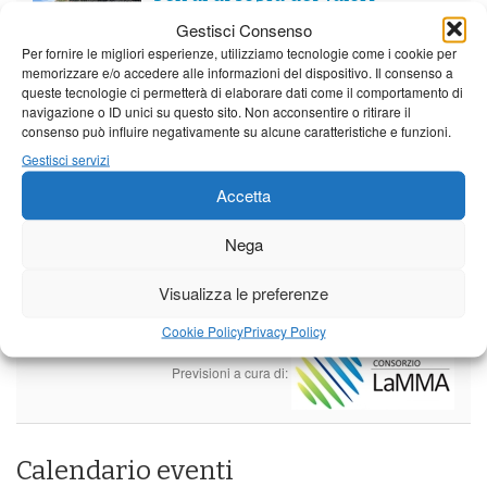
stagionali
Gestisci Consenso
Leggi tutto…
Per fornire le migliori esperienze, utilizziamo tecnologie come i cookie per
memorizzare e/o accedere alle informazioni del dispositivo. Il consenso a
Domenica
Lunedì
Martedì
queste tecnologie ci permetterà di elaborare dati come il comportamento di
navigazione o ID unici su questo sito. Non acconsentire o ritirare il
Borgo a Mozzano
consenso può influire negativamente su alcune caratteristiche e funzioni.
25°C
|
36°C
21°C
|
37°C
22°C
|
38°C
Gestisci servizi
Barga
Accetta
25°C
|
33°C
21°C
|
34°C
22°C
|
35°C
Nega
Castelnuovo Garfagnana
Visualizza le preferenze
25°C
|
33°C
21°C
|
34°C
22°C
|
35°C
Cookie Policy
Privacy Policy
Previsioni a cura di:
Calendario eventi