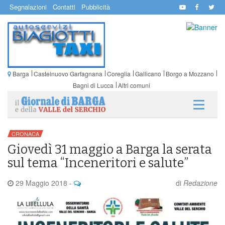
Segnalazioni
Contatti
Pubblicità
Barga
Castelnuovo Garfagnana
Coreglia
Gallicano
Borgo a Mozzano
Bagni di Lucca
Altri comuni
CRONACA
Giovedì 31 maggio a Barga la serata
sul tema “Inceneritori e salute”
29 Maggio 2018
-
di
Redazione