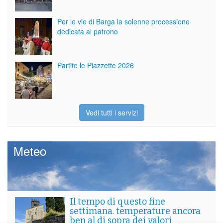
Per le vie di Barga la solenne processione
dedicata al patrono
Partite le Piazzette 2026
Vedi tutti i servizi
Meteo
Il tempo di questo fine
settimana. temperature ancora
ben al di sopra dei valori