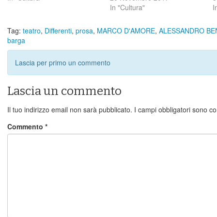
In "Cultura"
I
Tag:
teatro
,
Differenti
,
prosa
,
MARCO D'AMORE
,
ALESSANDRO BE
barga
Lascia per primo un commento
Lascia un commento
Il tuo indirizzo email non sarà pubblicato.
I campi obbligatori sono c
Commento
*