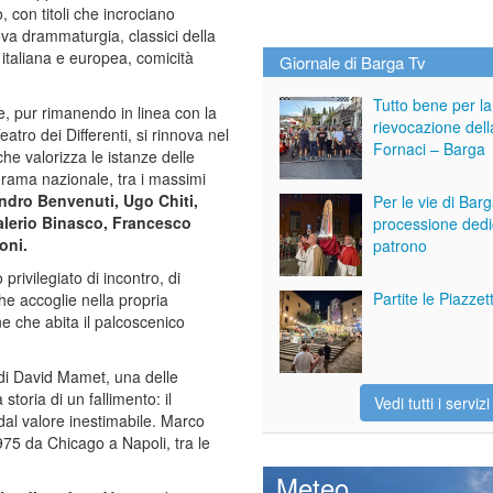
con titoli che incrociano
a drammaturgia, classici della
e italiana e europea, comicità
Giornale di Barga Tv
Tutto bene per la
, pur rimanendo in linea con la
rievocazione dell
eatro dei Differenti, si rinnova nel
Fornaci – Barga
he valorizza le istanze delle
orama nazionale, tra i massimi
dro Benvenuti, Ugo Chiti,
Per le vie di Bar
 Valerio Binasco, Francesco
processione dedi
oni.
patrono
rivilegiato di incontro, di
Partite le Piazze
che accoglie nella propria
ne che abita il palcoscenico
i David Mamet, una delle
oria di un fallimento: il
Vedi tutti i servizi
 dal valore inestimabile. Marco
75 da Chicago a Napoli, tra le
Meteo