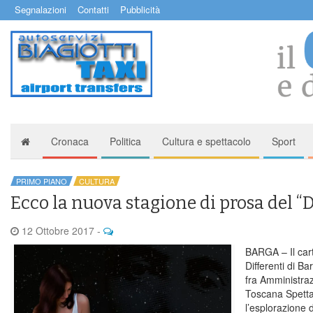
Segnalazioni
Contatti
Pubblicità
Cronaca
Politica
Cultura e spettacolo
Sport
PRIMO PIANO
CULTURA
Ecco la nuova stagione di prosa del “D
12 Ottobre 2017
-
BARGA – Il car
Differenti di Ba
fra Amministra
Toscana Spetta
l’esplorazione d