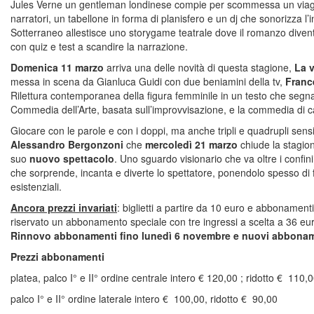
Jules Verne un gentleman londinese compie per scommessa un viagg
narratori, un tabellone in forma di planisfero e un dj che sonorizza l
Sotterraneo allestisce uno storygame teatrale dove il romanzo diventa
con quiz e test a scandire la narrazione.
Domenica 11 marzo
arriva una delle novità di questa stagione,
La 
messa in scena da Gianluca Guidi con due beniamini della tv,
Franc
Rilettura contemporanea della figura femminile in un testo che segna 
Commedia dell’Arte, basata sull’improvvisazione, e la commedia di c
Giocare con le parole e con i doppi, ma anche tripli e quadrupli sensi 
Alessandro Bergonzoni
che
mercoledì 21 marzo
chiude la stagione
suo
nuovo spettacolo
. Uno sguardo visionario che va oltre i confin
che sorprende, incanta e diverte lo spettatore, ponendolo spesso di 
esistenziali.
Ancora prezzi invariati
: biglietti a partire da 10 euro e abbonament
riservato un abbonamento speciale con tre ingressi a scelta a 36 eu
Rinnovo abbonamenti fino lunedì 6 novembre e nuovi abbonam
Prezzi abbonamenti
platea, palco I° e II° ordine centrale intero € 120,00 ; ridotto € 110,
palco I° e II° ordine laterale intero € 100,00, ridotto € 90,00