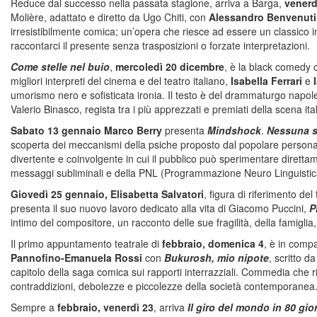
Reduce dal successo nella passata stagione, arriva a Barga,
venerd
Molière, adattato e diretto da Ugo Chiti, con
Alessandro Benvenuti
irresistibilmente comica; un’opera che riesce ad essere un classico 
raccontarci il presente senza trasposizioni o forzate interpretazioni.
Come stelle nel buio
,
mercoledì 20 dicembre
, è la black comedy 
migliori interpreti del cinema e del teatro italiano,
Isabella Ferrari
e
I
umorismo nero e sofisticata ironia. Il testo è del drammaturgo napole
Valerio Binasco, regista tra i più apprezzati e premiati della scena ita
Sabato 13 gennaio Marco Berry
presenta
Mindshock
.
Nessuna sc
scoperta dei meccanismi della psiche proposto dal popolare persona
divertente e coinvolgente in cui il pubblico può sperimentare direttamen
messaggi subliminali e della PNL (Programmazione Neuro Linguistic
Giovedì 25 gennaio, Elisabetta Salvatori
, figura di riferimento del
presenta il suo nuovo lavoro dedicato alla vita di Giacomo Puccini,
P
intimo del compositore, un racconto delle sue fragilità, della famiglia, 
Il primo appuntamento teatrale di
febbraio, domenica 4
, è in comp
Pannofino-Emanuela Rossi
con
Bukurosh, mio nipote
, scritto 
capitolo della saga comica sui rapporti interrazziali. Commedia che rifle
contraddizioni, debolezze e piccolezze della società contemporanea
Sempre a
febbraio, venerdì 23
, arriva
Il giro del mondo in 80 gio