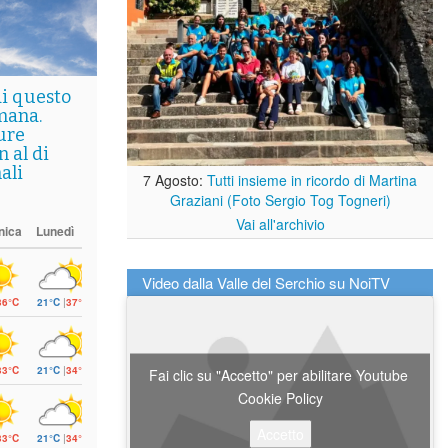
di questo
mana.
ure
 al di
ali
7 Agosto:
Tutti insieme in ricordo di Martina
Graziani (Foto Sergio Tog Togneri)
Vai all'archivio
nica
Lunedì
Video dalla Valle del Serchio su NoiTV
36°C
21°C
|
37°C
33°C
21°C
|
34°C
Fai clic su "Accetto" per abilitare Youtube
Cookie Policy
Accetto
33°C
21°C
|
34°C