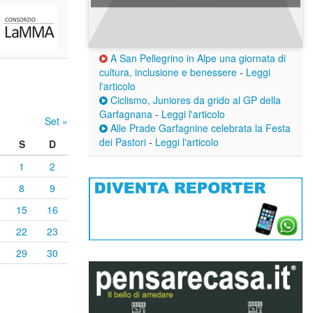
A San Pellegrino in Alpe una giornata di
cultura, inclusione e benessere
-
Leggi
l'articolo
Ciclismo, Juniores da grido al GP della
Garfagnana
-
Leggi l'articolo
Set »
Alle Prade Garfagnine celebrata la Festa
dei Pastori
-
Leggi l'articolo
S
D
1
2
8
9
15
16
22
23
29
30