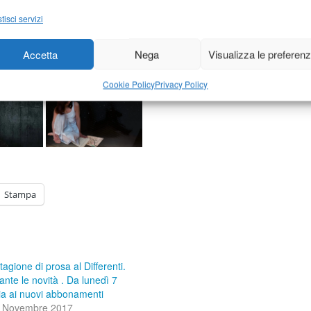
tisci servizi
Accetta
Nega
Visualizza le preferen
Cookie Policy
Privacy Policy
Stampa
tagione di prosa al Differenti.
ante le novità . Da lunedì 7
ia ai nuovi abbonamenti
 Novembre 2017