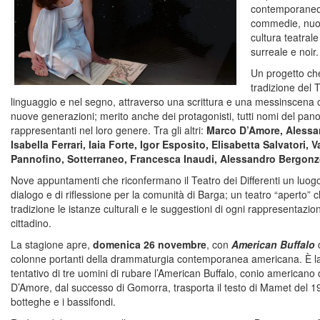
contemporaneo, 
commedie, nuov
cultura teatral
surreale e noir.
Un progetto che
tradizione del T
linguaggio e nel segno, attraverso una scrittura e una messinscena c
nuove generazioni; merito anche dei protagonisti, tutti nomi del pan
rappresentanti nel loro genere. Tra gli altri:
Marco D’Amore, Alessan
Isabella Ferrari, Iaia Forte, Igor Esposito, Elisabetta Salvatori,
Pannofino, Sotterraneo, Francesca Inaudi, Alessandro Bergonz
Nove appuntamenti che riconfermano il Teatro dei Differenti un luogo p
dialogo e di riflessione per la comunità di Barga; un teatro “aperto” 
tradizione le istanze culturali e le suggestioni di ogni rappresentazio
cittadino.
La stagione apre,
domenica 26 novembre
, con
American Buffalo
d
colonne portanti della drammaturgia contemporanea americana. È la st
tentativo di tre uomini di rubare l’American Buffalo, conio americano
D’Amore, dal successo di Gomorra, trasporta il testo di Mamet del 19
botteghe e i bassifondi.