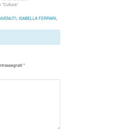
n "Cultura"
NVENUTI
,
ISABELLA FERRARI
,
ontrassegnati
*