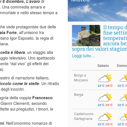
ì 8 dicembre,
L’avaro
di
. Una commedia amara e
immortale e nello stesso tempo a
che vede protagoniste due delle
Il tempo 
aia Forte
, all’unisono tra
fine setti
tano Igor Esposito, la regia di
temperat
ancora ben
liana.
sopra dei valori stagion
elta è libera
, un viaggio alla
Leggi tutto…
ggio televisivo. Uno spettacolo
te “dal vivo” gli effetti dei
Sabato
Dome
a).
Borgo a
 teatro di narrazione italiano,
Mozzano
iccolo come le stelle
. Un ritratto
23°C
|
36°C
22°C
|
degli incontri.
Barga
agnia della coppia
Francesco
da Gianni Clementi, secondo
23°C
|
33°C
22°C
|
tte sui pregiudizi, i timori, le
Castelnuovo
.
Garfagnana
rni
. Nell’omonimo romanzo di
23°C
|
33°C
22°C
|