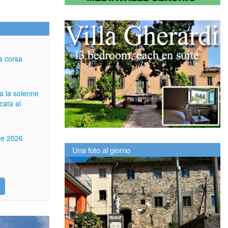
a corsa
ga la solenne
cata al
tte 2026
Una foto al giorno