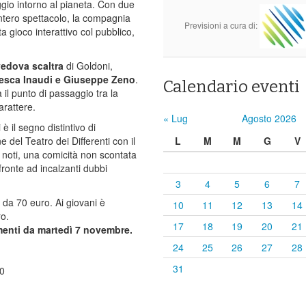
io intorno al pianeta. Con due
’intero spettacolo, la compagnia
Previsioni a cura di:
 gioco interattivo col pubblico,
vedova scaltra
di Goldoni,
esca Inaudi e Giuseppe Zeno
.
Calendario eventi
il punto di passaggio tra la
arattere.
« Lug
Agosto 2026
è il segno distintivo di
 del Teatro dei Differenti con il
L
M
M
G
V
i noti, una comicità non scontata
fronte ad incalzanti dubbi
3
4
5
6
7
i da 70 euro. Ai giovani è
10
11
12
13
14
ro.
17
18
19
20
21
enti da martedì 7 novembre.
24
25
26
27
28
31
00