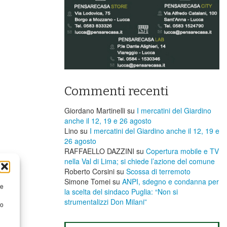
Commenti recenti
Giordano Martinelli
su
I mercatini del Giardino
anche il 12, 19 e 26 agosto
Lino
su
I mercatini del Giardino anche il 12, 19 e
26 agosto
RAFFAELLO DAZZINI
su
​Copertura mobile e TV
nella Val di Lima; si chiede l’azione del comune
Roberto Corsini
su
Scossa di terremoto
Simone Tomei
su
ANPI, sdegno e condanna per
re
la scelta del sindaco Puglia: “Non si
strumentalizzi Don Milani”
to