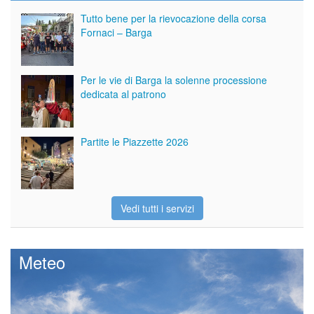
Tutto bene per la rievocazione della corsa
Fornaci – Barga
Per le vie di Barga la solenne processione
dedicata al patrono
Partite le Piazzette 2026
Vedi tutti i servizi
Meteo