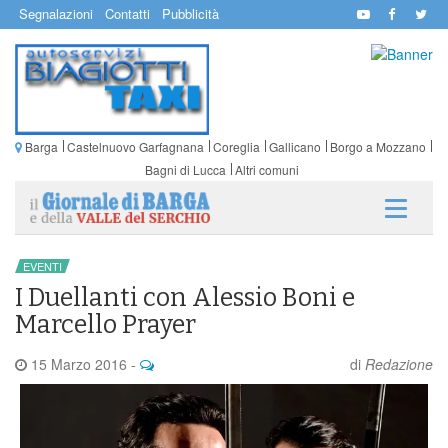
Segnalazioni
Contatti
Pubblicità
Barga
Castelnuovo Garfagnana
Coreglia
Gallicano
Borgo a Mozzano
Bagni di Lucca
Altri comuni
EVENTI
I Duellanti con Alessio Boni e
Marcello Prayer
15 Marzo 2016
-
di
Redazione