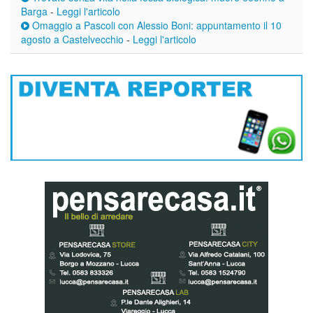
Barga
-
Leggi l'articolo
Omaggio a Pascoli con Alessio Boni: appuntamento il 10
agosto a Castelvecchio
-
Leggi l'articolo