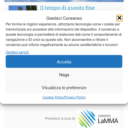
Il tempo di questo fine
settimana. temperature ancora
Gestisci Consenso
ben al di sopra dei valori
stagionali
Per fornire le migliori esperienze, utilizziamo tecnologie come i cookie per
memorizzare e/o accedere alle informazioni del dispositivo. Il consenso a
Leggi tutto…
queste tecnologie ci permetterà di elaborare dati come il comportamento di
navigazione o ID unici su questo sito. Non acconsentire o ritirare il
Venerdì
Sabato
Domenica
consenso può influire negativamente su alcune caratteristiche e funzioni.
Borgo a Mozzano
Gestisci servizi
Accetta
24°C
|
37°C
21°C
|
36°C
22°C
|
36°C
Barga
Nega
24°C
|
34°C
21°C
|
34°C
22°C
|
34°C
Visualizza le preferenze
Castelnuovo Garfagnana
Cookie Policy
Privacy Policy
24°C
|
34°C
22°C
|
35°C
22°C
|
34°C
Previsioni a cura di: