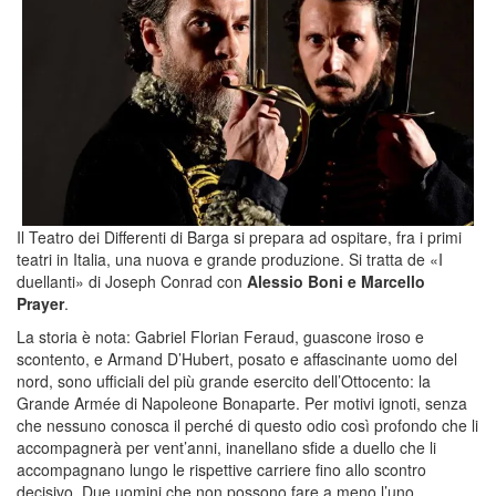
Il Teatro dei Differenti di Barga si prepara ad ospitare, fra i primi
teatri in Italia, una nuova e grande produzione. Si tratta de «I
duellanti» di Joseph Conrad con
Alessio Boni e Marcello
Prayer
.
La storia è nota: Gabriel Florian Feraud, guascone iroso e
scontento, e Armand D’Hubert, posato e affascinante uomo del
nord, sono ufficiali del più grande esercito dell’Ottocento: la
Grande Armée di Napoleone Bonaparte. Per motivi ignoti, senza
che nessuno conosca il perché di questo odio così profondo che li
accompagnerà per vent’anni, inanellano sfide a duello che li
accompagnano lungo le rispettive carriere fino allo scontro
decisivo. Due uomini che non possono fare a meno l’uno