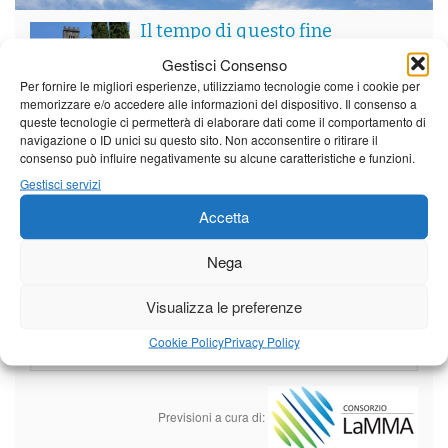
Il tempo di questo fine
settimana. temperature ancora
Gestisci Consenso
ben al di sopra dei valori
Per fornire le migliori esperienze, utilizziamo tecnologie come i cookie per
stagionali
memorizzare e/o accedere alle informazioni del dispositivo. Il consenso a
Leggi tutto…
queste tecnologie ci permetterà di elaborare dati come il comportamento di
navigazione o ID unici su questo sito. Non acconsentire o ritirare il
Sabato
Domenica
Lunedì
consenso può influire negativamente su alcune caratteristiche e funzioni.
Borgo a Mozzano
Gestisci servizi
Accetta
23°C
|
36°C
22°C
|
36°C
21°C
|
37°C
Barga
Nega
23°C
|
33°C
22°C
|
33°C
21°C
|
34°C
Visualizza le preferenze
Castelnuovo Garfagnana
Cookie Policy
Privacy Policy
23°C
|
33°C
22°C
|
33°C
21°C
|
34°C
Previsioni a cura di: