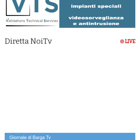
Diretta NoiTv
LIVE
Giornale di Barga Tv