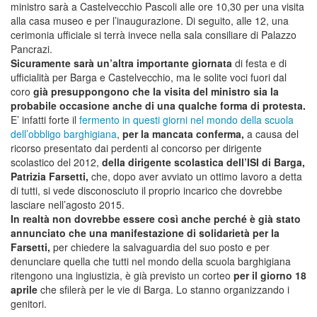
ministro sarà a Castelvecchio Pascoli alle ore 10,30 per una visita
alla casa museo e per l’inaugurazione. Di seguito, alle 12, una
cerimonia ufficiale si terrà invece nella sala consiliare di Palazzo
Pancrazi.
Sicuramente sarà un’altra importante giornata
di festa e di
ufficialità per Barga e Castelvecchio, ma le solite voci fuori dal
coro
già presuppongono che la visita del ministro sia la
probabile occasione anche di una qualche forma di protesta.
E’ infatti forte il
fermento in questi giorni nel mondo della scuola
dell’obbligo barghigiana
,
per la mancata conferma,
a causa del
ricorso presentato dai perdenti al concorso per dirigente
scolastico del 2012,
della dirigente scolastica dell’ISI di Barga,
Patrizia Farsetti,
che, dopo aver avviato un ottimo lavoro a detta
di tutti, si vede disconosciuto il proprio incarico che dovrebbe
lasciare nell’agosto 2015.
In realtà non dovrebbe essere così anche perché è già stato
annunciato che una manifestazione di solidarietà per la
Farsetti,
per chiedere la salvaguardia del suo posto e per
denunciare quella che tutti nel mondo della scuola barghigiana
ritengono una ingiustizia, è già previsto un corteo
per il giorno 18
aprile
che sfilerà per le vie di Barga. Lo stanno organizzando i
genitori.