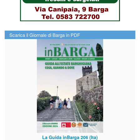
Scarica il Giornale di Barga in PDF
La Guida inBarga 206 (Ita)