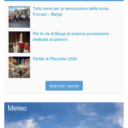
Tutto bene per la rievocazione della corsa
Fornaci – Barga
Per le vie di Barga la solenne processione
dedicata al patrono
Partite le Piazzette 2026
Vedi tutti i servizi
Meteo