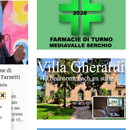
ne di
 Farsetti
della
 Farsetti.
ai avviato
re
tazione del
i a cui prese
to
sione di 15...