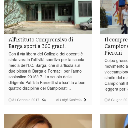
All’Istituto Comprensivo di
Il compre
Barga sport a 360 gradi.
Campionat
Pieroni
Con il via libera del Collegio dei docenti è
stata varata l’attività sportiva per la scuola
Colpo grosso 
media dell’I.C. Barga, che si articola sui
movimento atl
due plessi di Barga e Fornaci, per l’anno
vicecampione
scolastico 2016/17. La scuola della
stadio dei m
dirigente Patrizia Farsetti si è iscritta a ben
Campionati it
quattro discipline dei Campionati...
leggera per l
31 Gennaio 2017
-
di
8 Giugno 20
Luigi Cosimini