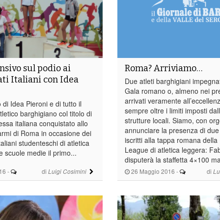
nsivo sul podio ai
Roma? Arriviamo…
i Italiani con Idea
Due atleti barghigiani impegna
Gala romano o, almeno nei pr
arrivati veramente all’eccellen
di Idea Pieroni e di tutto il
sempre oltre i limiti imposti dal
etico barghigiano col titolo di
strutture locali. Siamo, con org
ssa italiana conquistato allo
annunciare la presenza di due n
armi di Roma in occasione dei
iscritti alla tappa romana dell
aliani studenteschi di atletica
League di atletica leggera: Fa
e scuole medie il primo...
disputerà la staffetta 4×100 ma
16
-
di
26 Maggio 2016
-
di
Luigi Cosimini
Lu