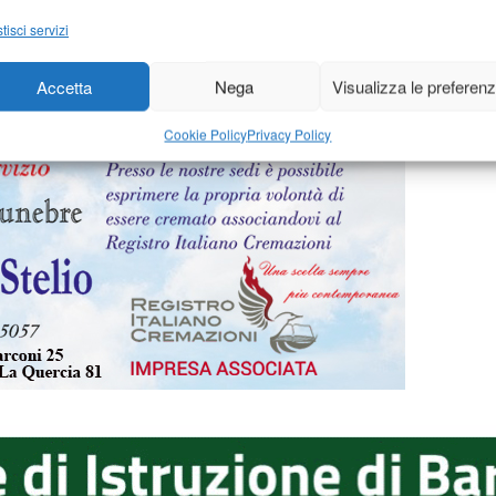
15
-
di
14 Aprile 2015
-
d
Redazione
tisci servizi
Accetta
Nega
Visualizza le preferen
Cookie Policy
Privacy Policy