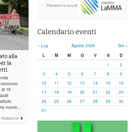
Previsioni a cura di:
Calendario eventi
« Lug
Agosto 2026
Set »
L
M
M
G
V
S
D
to alla
er la
1
2
etti
3
4
5
6
7
8
9
cenda
10
11
12
13
14
15
16
l concorso
 di 15
17
18
19
20
21
22
23
 quali
stituto
24
25
26
27
28
29
30
ne nuove...
31
i
Redazione