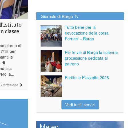
Giornale di Barga Tv
l’Istituto
Tutto bene per la
n classe
rievocazione della corsa
Fornaci – Barga
mo giorno di
17/18 per
Per le vie di Barga la solenne
anti le
processione dedicata al
 di
patrono
no alla
ro la...
Partite le Piazzette 2026
i
Redazione
Vedi tutti i servizi
Meteo