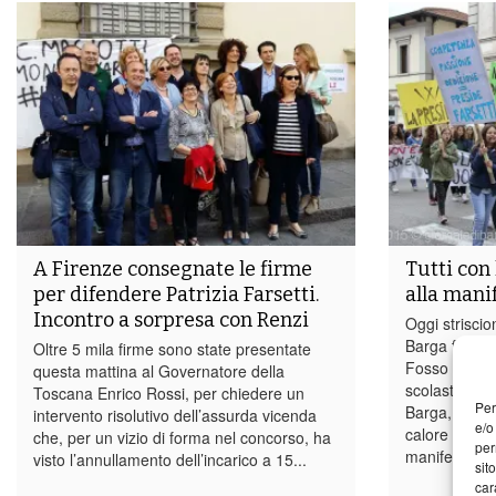
A Firenze consegnate le firme
Tutti con 
per difendere Patrizia Farsetti.
alla mani
Incontro a sorpresa con Renzi
Oggi striscion
Barga fino a 
Oltre 5 mila firme sono state presentate
Fosso in dife
questa mattina al Governatore della
scolastica de
Toscana Enrico Rossi, per chiedere un
Per
Barga, Patriz
intervento risolutivo dell’assurda vicenda
e/o
calore sono s
che, per un vizio di forma nel concorso, ha
per
manifestazio
visto l’annullamento dell’incarico a 15...
sit
car