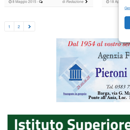
8 Maggio 2015
-
di
18 Aprile 20
Redazione
Ges
1
2