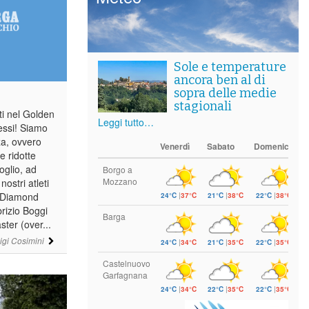
Sole e temperature
ancora ben al di
sopra delle medie
stagionali
ti nel Golden
Leggi tutto…
essi! Siamo
za, ovvero
Venerdì
Sabato
Domenica
le ridotte
oglio, ad
Borgo a
Mozzano
ostri atleti
a Diamond
24°C
|
37°C
21°C
|
38°C
22°C
|
38°C
brizio Boggi
Barga
ster (over...
igi Cosimini
24°C
|
34°C
21°C
|
35°C
22°C
|
35°C
Castelnuovo
Garfagnana
24°C
|
34°C
22°C
|
35°C
22°C
|
35°C