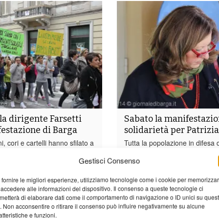
la dirigente Farsetti
Sabato la manifestazio
festazione di Barga
solidarietà per Patrizia
i, cori e cartelli hanno sfilato a
Tutta la popolazione in difesa 
raggiungere il piazzale del
dirigente scolastica dell’Istituto
Gestisci Consenso
sa e sostegno alla dirigente
Comprensivo di Barga, Patrizia
ll’Istituto Comprensivo di
Che rischia il suo incarico, orm
 fornire le migliori esperienze, utilizziamo tecnologie come i cookie per memorizza
ia Farsetti. La presenza e il
dal 2012, a causa della contes
 accedere alle informazioni del dispositivo. Il consenso a queste tecnologie ci
tati forti e spontanei in questa
concorso per dirigenti scolastic
metterà di elaborare dati come il comportamento di navigazione o ID unici su ques
ne a cui hanno preso parte...
parte e che ha portato all’esclu
o. Non acconsentire o ritirare il consenso può influire negativamente su alcune
atteristiche e funzioni.