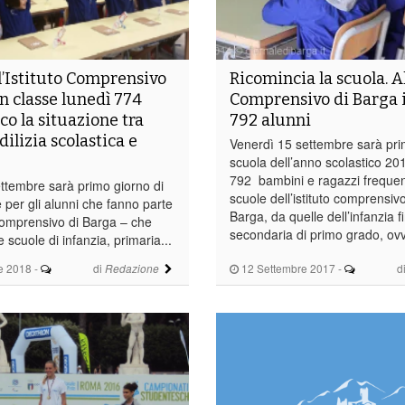
ll’Istituto Comprensivo
Ricomincia la scuola. Al
in classe lunedì 774
Comprensivo di Barga i
co la situazione tra
792 alunni
dilizia scolastica e
Venerdì 15 settembre sarà pri
scuola dell’anno scolastico 20
792 bambini e ragazzi frequent
ttembre sarà primo giorno di
scuole dell’istituto comprensivo
 per gli alunni che fanno parte
Barga, da quelle dell’infanzia fi
 Comprensivo di Barga – che
secondaria di primo grado, ovve
scuole di infanzia, primaria...
e 2018
-
di
12 Settembre 2017
-
d
Redazione