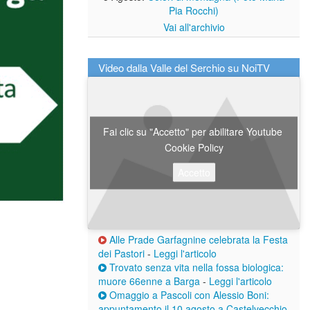
Pia Rocchi)
Vai all'archivio
Video dalla Valle del Serchio su NoiTV
Fai clic su "Accetto" per abilitare Youtube
Cookie Policy
Accetto
Alle Prade Garfagnine celebrata la Festa
dei Pastori
-
Leggi l'articolo
Trovato senza vita nella fossa biologica:
muore 66enne a Barga
-
Leggi l'articolo
Omaggio a Pascoli con Alessio Boni:
appuntamento il 10 agosto a Castelvecchio