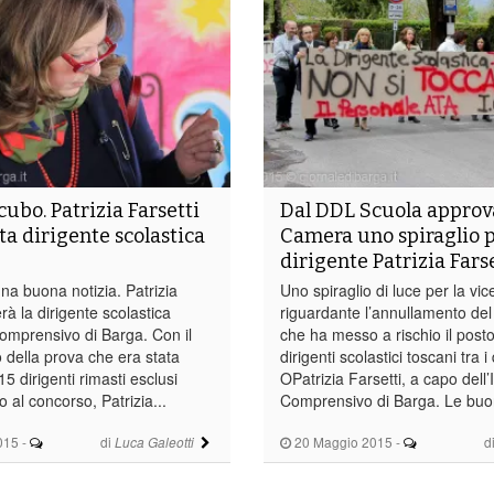
ncubo. Patrizia Farsetti
Dal DDL Scuola approva
a dirigente scolastica
Camera uno spiraglio p
dirigente Patrizia Fars
na buona notizia. Patrizia
Uno spiraglio di luce per la vi
erà la dirigente scolastica
riguardante l’annullamento de
 Comprensivo di Barga. Con il
che ha messo a rischio il posto
della prova che era stata
dirigenti scolastici toscani tra i
i 15 dirigenti rimasti esclusi
OPatrizia Farsetti, a capo dell’I
o al concorso, Patrizia...
Comprensivo di Barga. Le buo
015
-
di
20 Maggio 2015
-
d
Luca Galeotti