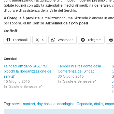
Salute (quindi con attività aziendali e medici di medicina generale),
di cura e di assistenza della Valle del Serchio.
A
Coreglia è prevista
la realizzazione, ma l’Azienda è ancora in att
per l’opera, di
un Centro Alzheimer da 12-15 posti
Condividi:
Facebook
X
WhatsApp
Telegram
Correlati
I sindaci diffidano l’ASL: “Si
Tambellini Presidente della
S
blocchi la riorganizzazione dei
Conferenza dei Sindaci
C
servizi”
30 Giugno 2015
S
15 Giugno 2015
In "Salute e Benessere"
c
In "Salute e Benessere"
2
I
Tag:
servizi sanitari
,
day hospital oncologico
,
Ospedale
,
dialisi
,
osped