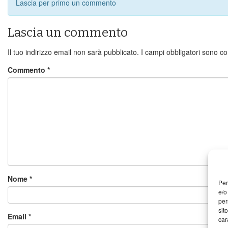
Lascia per primo un commento
Lascia un commento
Il tuo indirizzo email non sarà pubblicato.
I campi obbligatori sono c
Commento
*
Nome
*
Per
e/o
per
sit
Email
*
car