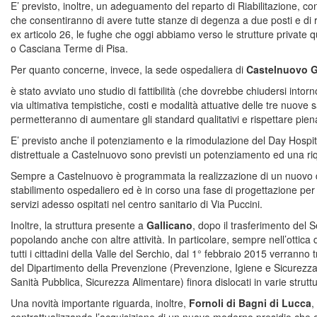
E’ previsto, inoltre, un adeguamento del reparto di Riabilitazione, con
che consentiranno di avere tutte stanze di degenza a due posti e di r
ex articolo 26, le fughe che oggi abbiamo verso le strutture private qu
o Casciana Terme di Pisa.
Per quanto concerne, invece, la sede ospedaliera di
Castelnuovo 
è stato avviato uno studio di fattibilità (che dovrebbe chiudersi intor
via ultimativa tempistiche, costi e modalità attuative delle tre nuove 
permetteranno di aumentare gli standard qualitativi e rispettare pie
E’ previsto anche il potenziamento e la rimodulazione del Day Hospi
distrettuale a Castelnuovo sono previsti un potenziamento ed una riqua
Sempre a Castelnuovo è programmata la realizzazione di un nuovo d
stabilimento ospedaliero ed è in corso una fase di progettazione per 
servizi adesso ospitati nel centro sanitario di Via Puccini.
Inoltre, la struttura presente a
Gallicano
, dopo il trasferimento del
popolando anche con altre attività. In particolare, sempre nell’ottica 
tutti i cittadini della Valle del Serchio, dal 1° febbraio 2015 verranno t
del Dipartimento della Prevenzione (Prevenzione, Igiene e Sicurezza
Sanità Pubblica, Sicurezza Alimentare) finora dislocati in varie strutture
Una novità importante riguarda, inoltre,
Fornoli di Bagni di Lucca
,
contrattualizzando l’acquisizione di un nuovo moderno presidio che