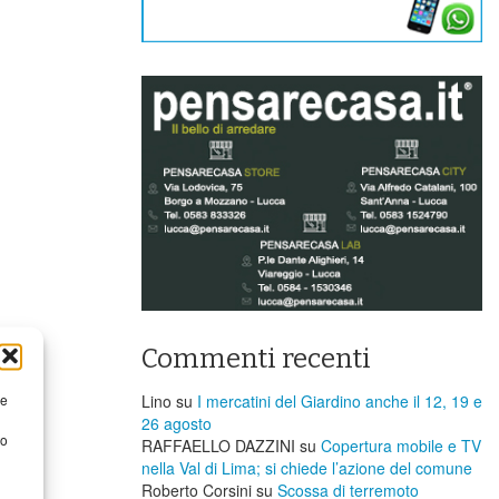
Commenti recenti
re
Lino
su
I mercatini del Giardino anche il 12, 19 e
26 agosto
to
RAFFAELLO DAZZINI
su
​Copertura mobile e TV
nella Val di Lima; si chiede l’azione del comune
Roberto Corsini
su
Scossa di terremoto