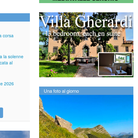
a corsa
ga la solenne
cata al
tte 2026
Una foto al giorno