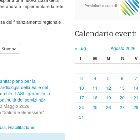
Previsioni a cura di:
 che andrà a implementare la rete
esa del finanziamento regionale
Calendario eventi
« Lug
Agosto 2026
Stampa
L
M
M
G
V
3
4
5
6
7
anità: piano per la
ardiologia della Valle del
10
11
12
13
14
erchio. L’ASL: garantita la
17
18
19
20
21
ontinuità dei servizi h24
0 Maggio 2026
24
25
26
27
28
n "Salute e Benessere"
31
ali
,
Riabilitazione