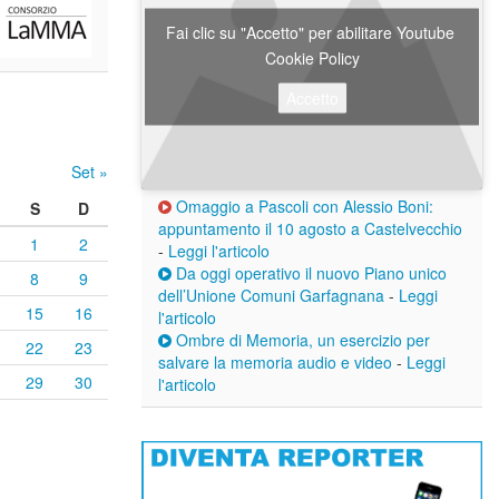
Fai clic su "Accetto" per abilitare Youtube
Cookie Policy
Accetto
Set »
Omaggio a Pascoli con Alessio Boni:
S
D
appuntamento il 10 agosto a Castelvecchio
1
2
-
Leggi l'articolo
Da oggi operativo il nuovo Piano unico
8
9
dell’Unione Comuni Garfagnana
-
Leggi
15
16
l'articolo
Ombre di Memoria, un esercizio per
22
23
salvare la memoria audio e video
-
Leggi
29
30
l'articolo