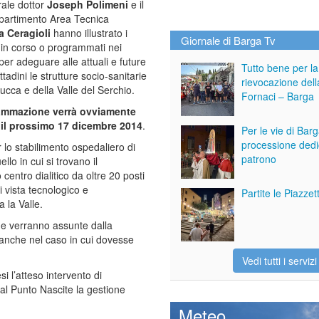
rale dottor
Joseph Polimeni
e il
ipartimento Area Tecnica
a Ceragioli
hanno illustrato i
Giornale di Barga Tv
ri in corso o programmati nei
per adeguare alle attuali e future
Tutto bene per la
ttadini le strutture socio-sanitarie
rievocazione dell
Lucca e della Valle del Serchio.
Fornaci – Barga
ammazione verrà ovviamente
a il prossimo 17 dicembre 2014
.
Per le vie di Bar
processione dedi
r lo stabilimento ospedaliero di
patrono
llo in cui si trovano il
centro dialitico da oltre 20 posti
i vista tecnologico e
Partite le Piazze
a la Valle.
he verranno assunte dalla
, anche nel caso in cui dovesse
Vedi tutti i servizi
 l’atteso intervento di
 al Punto Nascite la gestione
Meteo