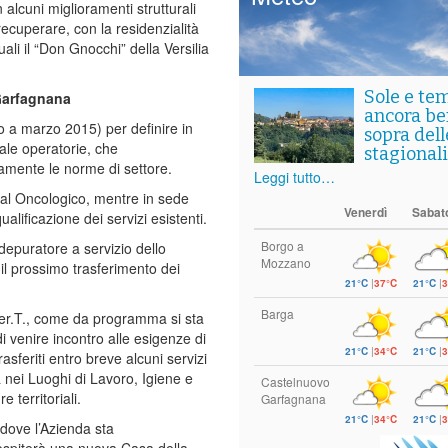
 alcuni miglioramenti strutturali
ecuperare, con la residenzialità
ali il “Don Gnocchi” della Versilia
Sole e te
Garfagnana
ancora ben
no a marzo 2015) per definire in
sopra del
sale operatorie, che
stagionali
namente le norme di settore.
Leggi tutto…
tal Oncologico, mentre in sede
Venerdì
Sabat
lificazione dei servizi esistenti.
Borgo a
epuratore a servizio dello
Mozzano
il prossimo trasferimento dei
21°C
|
37°C
21°C
|
3
Barga
 Ser.T., come da programma si sta
di venire incontro alle esigenze di
21°C
|
34°C
21°C
|
3
rasferiti entro breve alcuni servizi
 nei Luoghi di Lavoro, Igiene e
Castelnuovo
 territoriali.
Garfagnana
21°C
|
34°C
21°C
|
3
 dove l’Azienda sta
 ospiterà una nuova Casa della