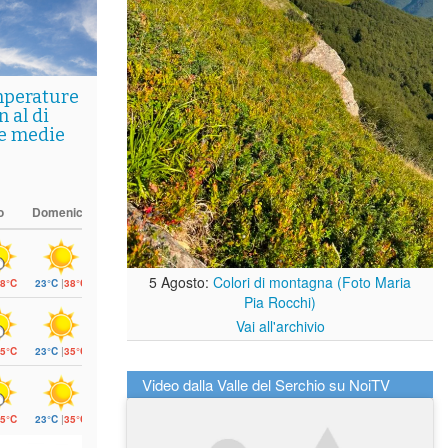
mperature
 al di
le medie
o
Domenica
5 Agosto:
Colori di montagna (Foto Maria
8°C
23°C
|
38°C
Pia Rocchi)
Vai all'archivio
5°C
23°C
|
35°C
Video dalla Valle del Serchio su NoiTV
5°C
23°C
|
35°C