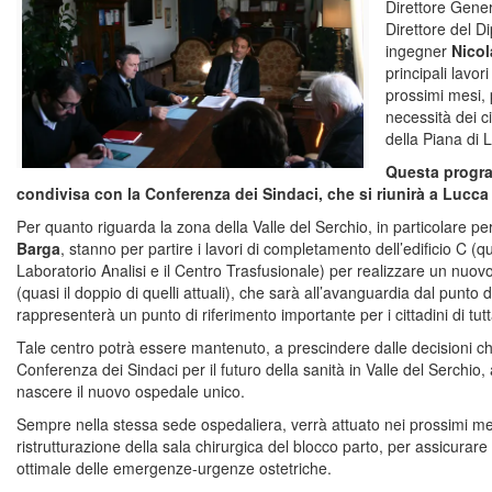
Direttore Gene
Direttore del D
ingegner
Nicol
principali lavo
prossimi mesi, 
necessità dei ci
della Piana di 
Questa progr
condivisa con la Conferenza dei Sindaci, che si riunirà a Lucc
Per quanto riguarda la zona della Valle del Serchio, in particolare pe
Barga
, stanno per partire i lavori di completamento dell’edificio C (que
Laboratorio Analisi e il Centro Trasfusionale) per realizzare un nuovo 
(quasi il doppio di quelli attuali), che sarà all’avanguardia dal punto d
rappresenterà un punto di riferimento importante per i cittadini di tutt
Tale centro potrà essere mantenuto, a prescindere dalle decisioni c
Conferenza dei Sindaci per il futuro della sanità in Valle del Serchio
nascere il nuovo ospedale unico.
Sempre nella stessa sede ospedaliera, verrà attuato nei prossimi mesi
ristrutturazione della sala chirurgica del blocco parto, per assicurare
ottimale delle emergenze-urgenze ostetriche.