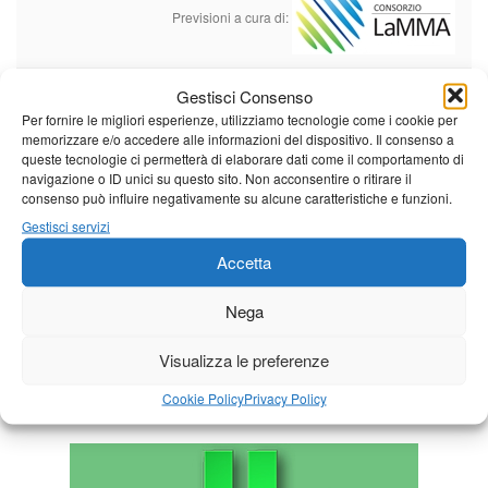
Previsioni a cura di:
Gestisci Consenso
Calendario eventi
Per fornire le migliori esperienze, utilizziamo tecnologie come i cookie per
memorizzare e/o accedere alle informazioni del dispositivo. Il consenso a
queste tecnologie ci permetterà di elaborare dati come il comportamento di
« Lug
Agosto 2026
Set »
navigazione o ID unici su questo sito. Non acconsentire o ritirare il
consenso può influire negativamente su alcune caratteristiche e funzioni.
L
M
M
G
V
S
D
Gestisci servizi
1
2
Accetta
3
4
5
6
7
8
9
10
11
12
13
14
15
16
Nega
17
18
19
20
21
22
23
Visualizza le preferenze
24
25
26
27
28
29
30
Cookie Policy
Privacy Policy
31