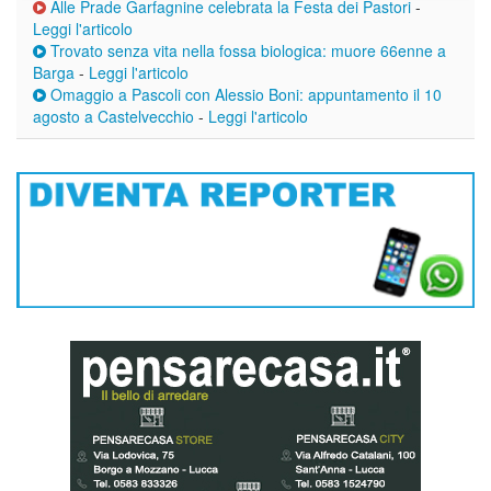
Alle Prade Garfagnine celebrata la Festa dei Pastori
-
Leggi l'articolo
Trovato senza vita nella fossa biologica: muore 66enne a
Barga
-
Leggi l'articolo
Omaggio a Pascoli con Alessio Boni: appuntamento il 10
agosto a Castelvecchio
-
Leggi l'articolo