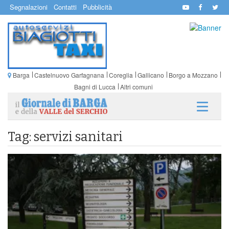
Segnalazioni
Contatti
Pubblicità
Barga
Castelnuovo Garfagnana
Coreglia
Gallicano
Borgo a Mozzano
Bagni di Lucca
Altri comuni
Tag: servizi sanitari