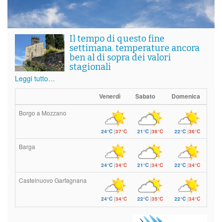
Il tempo di questo fine
settimana. temperature ancora
ben al di sopra dei valori
stagionali
Leggi tutto…
Venerdì
Sabato
Domenica
Borgo a Mozzano
24°C
|
37°C
21°C
|
36°C
22°C
|
36°C
Barga
24°C
|
34°C
21°C
|
34°C
22°C
|
34°C
Castelnuovo Garfagnana
24°C
|
34°C
22°C
|
35°C
22°C
|
34°C