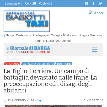
Segnalazioni
Contatti
Pubblicità
Barga
Castelnuovo Garfagnana
Coreglia
Gallicano
Borgo a Mozzano
Bagni di Lucca
Altri comuni
CRONACA
LA PAGINA DEI LETTORI
RUBRICHE
La Tiglio-Ferriera. Un campo di
battaglia devastato dalle frane. La
preoccupazione ed i disagi degli
abitanti
19 Febbraio 2014
-
di
Redazione