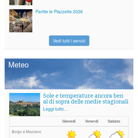
Partite le Piazzette 2026
Vedi tutti i servizi
Meteo
Sole e temperature ancora ben
al di sopra delle medie stagionali
Leggi tutto…
Giovedì
Venerdì
Sabato
Borgo a Mozzano