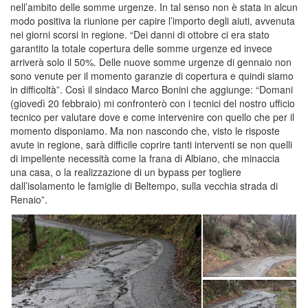
nell’ambito delle somme urgenze. In tal senso non è stata in alcun
modo positiva la riunione per capire l’importo degli aiuti, avvenuta
nei giorni scorsi in regione. “Dei danni di ottobre ci era stato
garantito la totale copertura delle somme urgenze ed invece
arriverà solo il 50%. Delle nuove somme urgenze di gennaio non
sono venute per il momento garanzie di copertura e quindi siamo
in difficoltà”. Così il sindaco Marco Bonini che aggiunge: “Domani
(giovedì 20 febbraio) mi confronterò con i tecnici del nostro ufficio
tecnico per valutare dove e come intervenire con quello che per il
momento disponiamo. Ma non nascondo che, visto le risposte
avute in regione, sarà difficile coprire tanti interventi se non quelli
di impellente necessità come la frana di Albiano, che minaccia
una casa, o la realizzazione di un bypass per togliere
dall’isolamento le famiglie di Beltempo, sulla vecchia strada di
Renaio”.