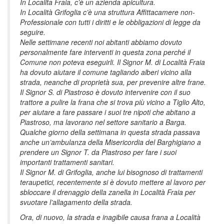
In Localita Fraia, c’è un azienda apicultura.
In Località Grifoglia c’è una struttura Affittacamere non-
Professionale con tutti i diritti e le obbligazioni di legge da
seguire.
Nelle settimane recenti noi abitanti abbiamo dovuto
personalmente fare interventi in questa zona perché il
Comune non poteva eseguirli. Il Signor M. di Località Fraia
ha dovuto aiutare il comune tagliando alberi vicino alla
strada, neanche di proprietà sua, per prevenire altre frane.
Il Signor S. di Piastroso è dovuto intervenire con il suo
trattore a pulire la frana che si trova più vicino a Tiglio Alto,
per aiutare a fare passare i suoi tre nipoti che abitano a
Piastroso, ma lavorano nel settore sanitario a Barga.
Qualche giorno della settimana in questa strada passava
anche un’ambulanza della Misericordia del Barghigiano a
prendere un Signor T. da Piastroso per fare i suoi
importanti trattamenti sanitari.
Il Signor M. di Grifoglia, anche lui bisognoso di trattamenti
teraupetici, recentemente si è dovuto mettere al lavoro per
sbloccare il drenaggio della zanella in Località Fraia per
svuotare l’allagamento della strada.
Ora, di nuovo, la strada e inagibile causa frana a Località