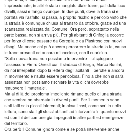
impressionate; in altri è stato mangiato dlale frane; pali della luce
divelti, sassi e fango ovunque. In due punti, dove la frana si è
portata via l’asfalto, si passa, a proprio rischio e pericolo visto che
la strada è comunque chiusa al transito da ottobre, grazie ad una
scansatoia realizzata dal Comune. Ora però, soprattutto nella
parte bassa, non si arriva più. Per gli abitanti di Grifoglia occorre
per forza di cose passare da Coreglia e da Piastroso con nuovi
disagi. Ma anche chi può ancora percorrere la strada lo fa, causa
le frane presenti ed ancora minacciose, con il cuoricino.
“Sulla nuova frana non possiamo intervenire – ci spiegano
l’assessore Pietro Onesti con il sindaco di Barga, Marco Bonini,
da noi interpellati dopo la lettera degli abitanti – perché è ancora
in movimento e risulta essere pericolosa. Fino a che non si sarà
assestata non possiamo rischiare la vita di chi dovrebbe
rimuovere il materiale”.
Ma al di là del problema impellente rimane quello di una strada
che sembra bombardata in diversi punti. Per il momento sono
stati fatti solo piccoli interventi; in alcuni casi, come scritto nella
lettera, sono stati gli stessi abitanti ad intervenire in quanto mezzi
ed uomini del comune già impegnati in altre parti ed emergenze
del territorio.
Ora però il Comune ignora come e se potrà intervenire anche