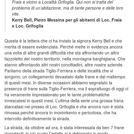
Fraia e vicino a Località Grifoglia. Qui non si tratta del
problema di un’abitazione, ma di tante persone e delle loro
vite.
Kerry Bell, Pietro Messina per gli abitanti di Loc. Fraia
e Loc. Grifoglia
Questa è la lettera che ci ha inviato la signora Kerry Bell e che
merita di essere evidenziata. Perché mette in evidenza ancora
una volta di altre grandi difficoltà che sta affrontando un altro
fazzoletto del nostro territorio, nella montagna barghigiana. Che
stanno affrontando altri nostri concittadini, altre nostre aziende.
Parliamo della strada Tiglio-Ferriera e delle località che vi
sorgono; un collegamento devastato dalle frane e dal maltempo
di questi mesi. In diverse occasioni abbiamo segnalato la
presenza di frane sulla Tiglio-Ferriera, ma il sopralluogo di oggi ci
ha veramente impressionato per le tante problematiche
innescatesi in questi mesi. L’ultima della serie una grossa frana
staccatasi nei presso di Loc. Grifoglia e che ancora non è stata
rimossa perché ancora in movimkento e pericolosa, che ha
interrotto definitivamente la strada.
La strada, da ottobre ad ora, è stata interessata da ben 7 frane
importanti; in più punto l’asfalto si è deformato in modo