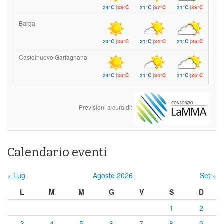
24°C
|
38°C
21°C
|
37°C
21°C
|
38°C
Barga
24°C
|
35°C
21°C
|
34°C
21°C
|
35°C
Castelnuovo Garfagnana
24°C
|
35°C
21°C
|
34°C
21°C
|
35°C
Previsioni a cura di:
Calendario eventi
« Lug
Agosto 2026
Set »
L
M
M
G
V
S
D
1
2
3
4
5
6
7
8
9