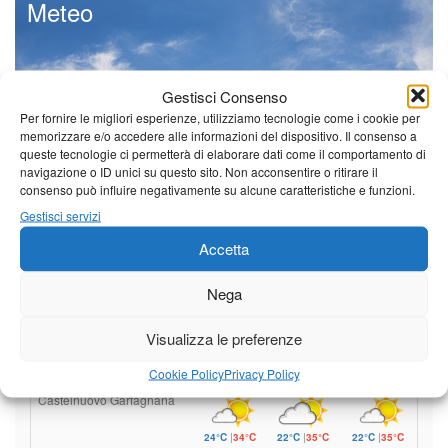
Meteo
Gestisci Consenso
Il tempo di questo fine
Per fornire le migliori esperienze, utilizziamo tecnologie come i cookie per
settimana. temperature ancora
memorizzare e/o accedere alle informazioni del dispositivo. Il consenso a
ben al di sopra dei valori
queste tecnologie ci permetterà di elaborare dati come il comportamento di
stagionali
navigazione o ID unici su questo sito. Non acconsentire o ritirare il
consenso può influire negativamente su alcune caratteristiche e funzioni.
Leggi tutto…
Gestisci servizi
Venerdì
Sabato
Domenica
Accetta
Borgo a Mozzano
Nega
24°C
|
37°C
21°C
|
38°C
22°C
|
38°C
Barga
Visualizza le preferenze
24°C
|
34°C
21°C
|
35°C
22°C
|
35°C
Cookie Policy
Privacy Policy
Castelnuovo Garfagnana
24°C
|
34°C
22°C
|
35°C
22°C
|
35°C