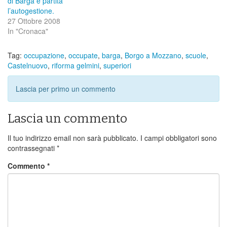
di Barga è partita
l’autogestione.
27 Ottobre 2008
In "Cronaca"
Tag:
occupazione
,
occupate
,
barga
,
Borgo a Mozzano
,
scuole
,
Castelnuovo
,
riforma gelmini
,
superiori
Lascia per primo un commento
Lascia un commento
Il tuo indirizzo email non sarà pubblicato.
I campi obbligatori sono
contrassegnati
*
Commento
*