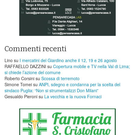
Commenti recenti
Lino
su
I mercatini del Giardino anche il 12, 19 e 26 agosto
RAFFAELLO DAZZINI
su
​Copertura mobile e TV nella Val di Lima;
si chiede l’azione del comune
Roberto Corsini
su
Scossa di terremoto
Simone Tomei
su
ANPI, sdegno e condanna per la scelta del
sindaco Puglia: “Non si strumentalizzi Don Milani”
Gesualdo Pieroni
su
La vecchia e la nuova Fornaci