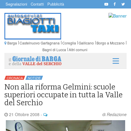
Segnalazioni
Contatti
Pubblicità
Barga
Castelnuovo Garfagnana
Coreglia
Gallicano
Borgo a Mozzano
Bagni di Lucca
Altri comuni
CRONACA
NOTIZIE
Non alla riforma Gelmini: scuole
superiori occupate in tutta la Valle
del Serchio
21 Ottobre 2008
-
di
Redazione