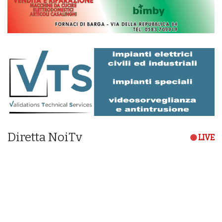
Diretta NoiTv
LIVE