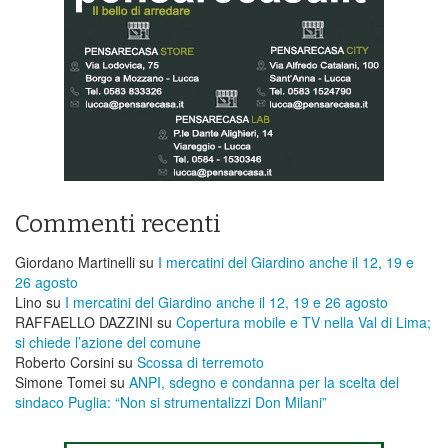
Commenti recenti
Giordano Martinelli
su
I mercatini del Giardino anche il 12, 19 e
26 agosto
Lino
su
I mercatini del Giardino anche il 12, 19 e 26 agosto
RAFFAELLO DAZZINI
su
​Copertura mobile e TV nella Val di Lima;
si chiede l’azione del comune
Roberto Corsini
su
Scossa di terremoto
Simone Tomei
su
ANPI, sdegno e condanna per la scelta del
sindaco Puglia: “Non si strumentalizzi Don Milani”