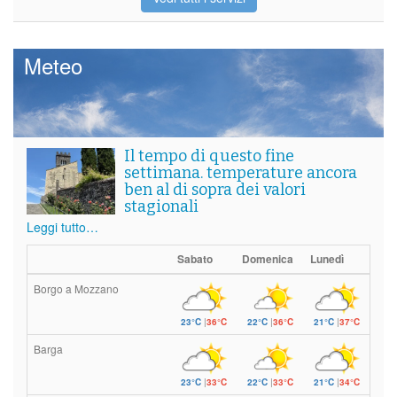
Meteo
Il tempo di questo fine
settimana. temperature ancora
ben al di sopra dei valori
stagionali
Leggi tutto…
Sabato
Domenica
Lunedì
Borgo a Mozzano
23°C
|
36°C
22°C
|
36°C
21°C
|
37°C
Barga
23°C
|
33°C
22°C
|
33°C
21°C
|
34°C