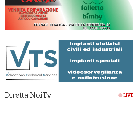
Diretta NoiTv
LIVE