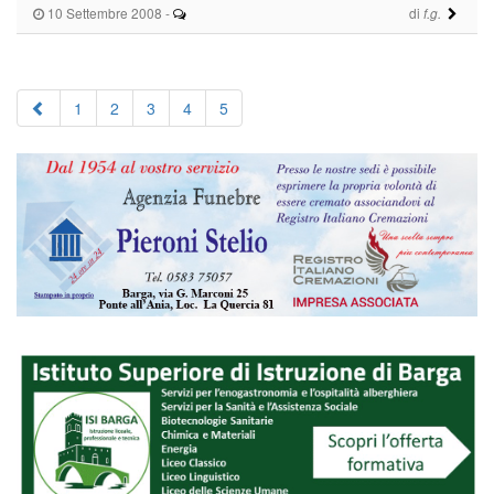
10 Settembre 2008
-
di
f.g.
1
2
3
4
5