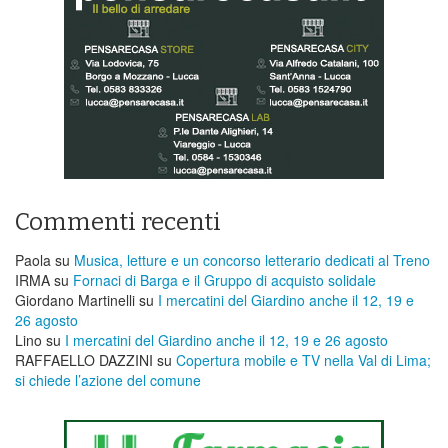
Commenti recenti
Paola
su
Musica, letture e un concorso letterario dedicati al Treno
IRMA
su
Fornaci di Barga e il Gruppo di acquisto solidale
Giordano Martinelli
su
I mercatini del Giardino anche il 12, 19 e
26 agosto
Lino
su
I mercatini del Giardino anche il 12, 19 e 26 agosto
RAFFAELLO DAZZINI
su
​Copertura mobile e TV nella Val di Lima;
si chiede l’azione del comune