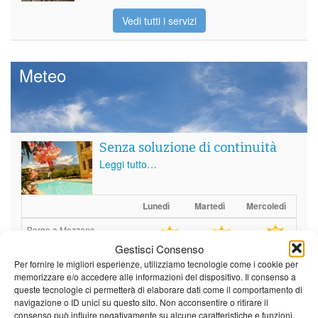
Vedi tutti i servizi
Meteo
Senza soluzione di continuità
Leggi tutto…
Lunedì
Martedì
Mercoledì
Borgo a Mozzano
Gestisci Consenso
25°C
|
37°C
20°C
|
37°C
21°C
|
37°C
Per fornire le migliori esperienze, utilizziamo tecnologie come i cookie per
memorizzare e/o accedere alle informazioni del dispositivo. Il consenso a
Barga
queste tecnologie ci permetterà di elaborare dati come il comportamento di
navigazione o ID unici su questo sito. Non acconsentire o ritirare il
25°C
|
34°C
20°C
|
34°C
21°C
|
34°C
consenso può influire negativamente su alcune caratteristiche e funzioni.