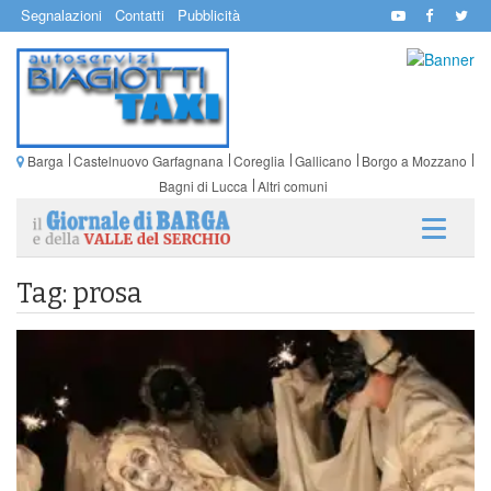
Segnalazioni
Contatti
Pubblicità
Barga
Castelnuovo Garfagnana
Coreglia
Gallicano
Borgo a Mozzano
Bagni di Lucca
Altri comuni
Tag: prosa