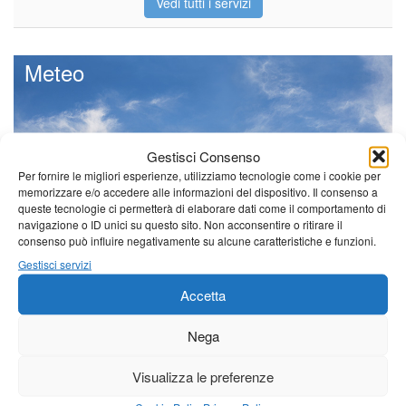
Vedi tutti i servizi
Meteo
Gestisci Consenso
Sole e temperature ancora ben
Per fornire le migliori esperienze, utilizziamo tecnologie come i cookie per
al di sopra delle medie stagionali
memorizzare e/o accedere alle informazioni del dispositivo. Il consenso a
Leggi tutto…
queste tecnologie ci permetterà di elaborare dati come il comportamento di
navigazione o ID unici su questo sito. Non acconsentire o ritirare il
Venerdì
Sabato
Domenica
consenso può influire negativamente su alcune caratteristiche e funzioni.
Gestisci servizi
Borgo a Mozzano
Accetta
21°C
|
37°C
21°C
|
38°C
23°C
|
38°C
Barga
Nega
21°C
|
34°C
21°C
|
35°C
23°C
|
35°C
Visualizza le preferenze
Castelnuovo Garfagnana