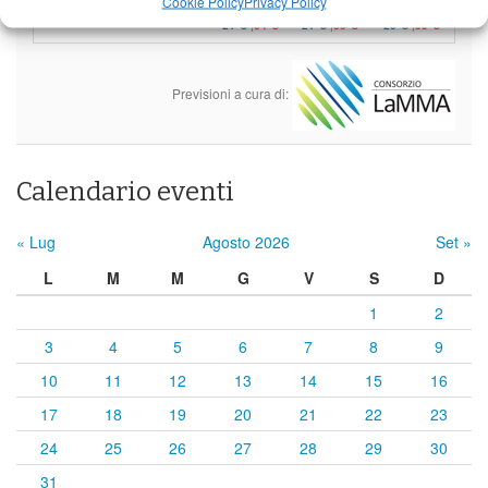
Cookie Policy
Privacy Policy
21°C
|
34°C
21°C
|
35°C
23°C
|
35°C
Previsioni a cura di:
Calendario eventi
« Lug
Agosto 2026
Set »
L
M
M
G
V
S
D
1
2
3
4
5
6
7
8
9
10
11
12
13
14
15
16
17
18
19
20
21
22
23
24
25
26
27
28
29
30
31