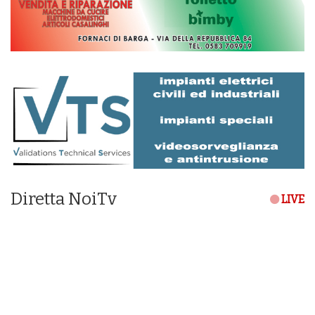
Diretta NoiTv
LIVE