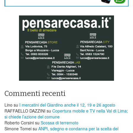
Commenti recenti
Lino
su
I mercatini del Giardino anche il 12, 19 e 26 agosto
RAFFAELLO DAZZINI
su
​Copertura mobile e TV nella Val di Lima;
si chiede l’azione del comune
Roberto Corsini
su
Scossa di terremoto
Simone Tomei
su
ANPI, sdegno e condanna per la scelta del