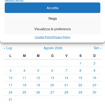
24°C
|
34°C
22°C
|
35°C
22°C
|
35°C
Accetta
Previsioni a cura di:
Nega
Visualizza le preferenze
Calendario eventi
Cookie Policy
Privacy Policy
« Lug
Agosto 2026
Set »
L
M
M
G
V
S
D
1
2
3
4
5
6
7
8
9
10
11
12
13
14
15
16
17
18
19
20
21
22
23
24
25
26
27
28
29
30
31