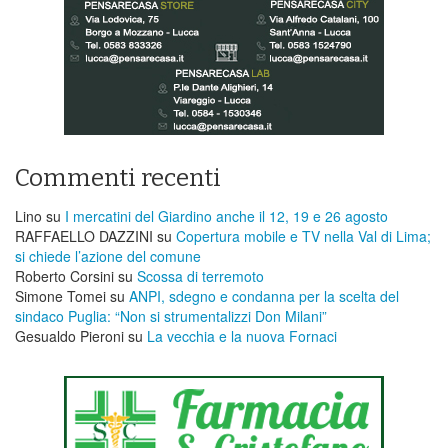
Commenti recenti
Lino
su
I mercatini del Giardino anche il 12, 19 e 26 agosto
RAFFAELLO DAZZINI
su
​Copertura mobile e TV nella Val di Lima;
si chiede l’azione del comune
Roberto Corsini
su
Scossa di terremoto
Simone Tomei
su
ANPI, sdegno e condanna per la scelta del
sindaco Puglia: “Non si strumentalizzi Don Milani”
Gesualdo Pieroni
su
La vecchia e la nuova Fornaci