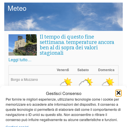
Meteo
Il tempo di questo fine
settimana. temperature ancora
ben al di sopra dei valori
stagionali
Leggi tutto…
Venerdì
Sabato
Domenica
Borgo a Mozzano
24°C
|
37°C
21°C
|
38°C
22°C
|
38°C
Gestisci Consenso
Barga
Per fornire le migliori esperienze, utilizziamo tecnologie come i cookie per
memorizzare e/o accedere alle informazioni del dispositivo. Il consenso a
queste tecnologie ci permetterà di elaborare dati come il comportamento di
24°C
|
34°C
21°C
|
35°C
22°C
|
35°C
navigazione o ID unici su questo sito. Non acconsentire o ritirare il
Castelnuovo Garfagnana
consenso può influire negativamente su alcune caratteristiche e funzioni.
Gestisci servizi