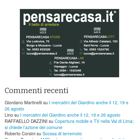
Commenti recenti
Giordano Martinelli
su
I mercatini del Giardino anche il 12, 19 e
26 agosto
Lino
su
I mercatini del Giardino anche il 12, 19 e 26 agosto
RAFFAELLO DAZZINI
su
​Copertura mobile e TV nella Val di Lima;
si chiede l’azione del comune
Roberto Corsini
su
Scossa di terremoto