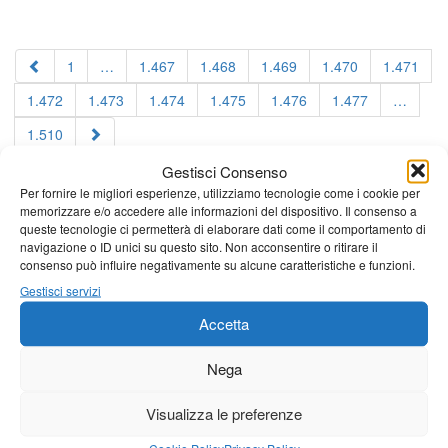
1
…
1.467
1.468
1.469
1.470
1.471
1.472
1.473
1.474
1.475
1.476
1.477
…
1.510
Gestisci Consenso
Per fornire le migliori esperienze, utilizziamo tecnologie come i cookie per
memorizzare e/o accedere alle informazioni del dispositivo. Il consenso a
queste tecnologie ci permetterà di elaborare dati come il comportamento di
navigazione o ID unici su questo sito. Non acconsentire o ritirare il
consenso può influire negativamente su alcune caratteristiche e funzioni.
Gestisci servizi
Accetta
Nega
Visualizza le preferenze
Cookie Policy
Privacy Policy