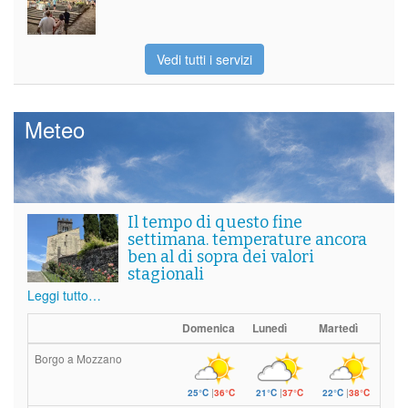
Vedi tutti i servizi
Meteo
Il tempo di questo fine
settimana. temperature ancora
ben al di sopra dei valori
stagionali
Leggi tutto…
Domenica
Lunedì
Martedì
Borgo a Mozzano
25°C
|
36°C
21°C
|
37°C
22°C
|
38°C