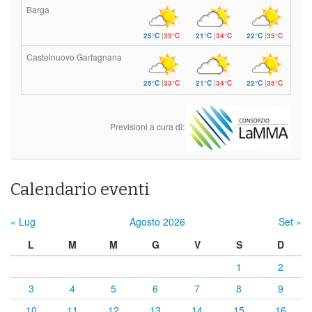
Barga
25°C
|
33°C
21°C
|
34°C
22°C
|
35°C
Castelnuovo Garfagnana
25°C
|
33°C
21°C
|
34°C
22°C
|
35°C
Previsioni a cura di:
Calendario eventi
« Lug
Agosto 2026
Set »
L
M
M
G
V
S
D
1
2
3
4
5
6
7
8
9
10
11
12
13
14
15
16