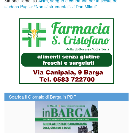
Simone Tomei
su
ANPI, sdegno e condanna per la scelta del
sindaco Puglia: “Non si strumentalizzi Don Milani”
Scarica il Giornale di Barga in PDF