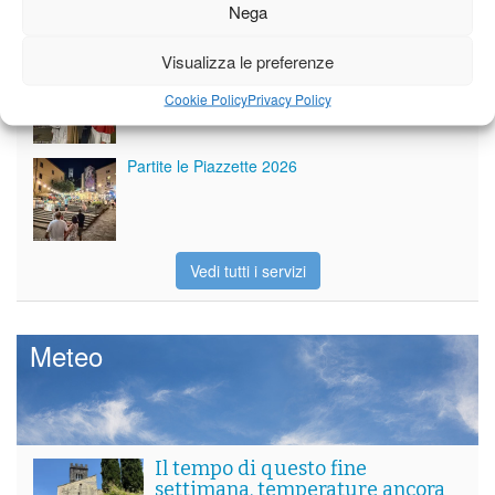
Nega
Visualizza le preferenze
Per le vie di Barga la solenne processione
dedicata al patrono
Cookie Policy
Privacy Policy
Partite le Piazzette 2026
Vedi tutti i servizi
Meteo
Il tempo di questo fine
settimana. temperature ancora