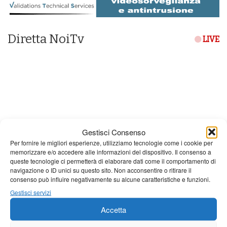
Diretta NoiTv
LIVE
Gestisci Consenso
Per fornire le migliori esperienze, utilizziamo tecnologie come i cookie per
memorizzare e/o accedere alle informazioni del dispositivo. Il consenso a
queste tecnologie ci permetterà di elaborare dati come il comportamento di
navigazione o ID unici su questo sito. Non acconsentire o ritirare il
consenso può influire negativamente su alcune caratteristiche e funzioni.
Gestisci servizi
Giornale di Barga Tv
Accetta
Tutto bene per la rievocazione della corsa
Fornaci – Barga