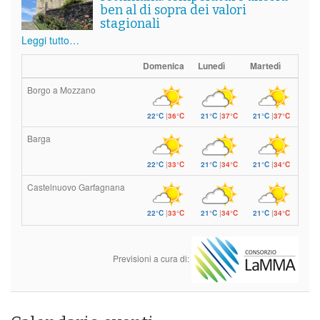
ben al di sopra dei valori
stagionali
Leggi tutto…
Domenica
Lunedì
Martedì
Borgo a Mozzano
22°C
|
36°C
21°C
|
37°C
21°C
|
37°C
Barga
22°C
|
33°C
21°C
|
34°C
21°C
|
34°C
Castelnuovo Garfagnana
22°C
|
33°C
21°C
|
34°C
21°C
|
34°C
Previsioni a cura di: