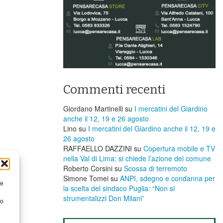
Commenti recenti
Giordano Martinelli
su
I mercatini del Giardino
anche il 12, 19 e 26 agosto
Lino
su
I mercatini del Giardino anche il 12, 19 e
26 agosto
RAFFAELLO DAZZINI
su
​Copertura mobile e TV
nella Val di Lima; si chiede l’azione del comune
Roberto Corsini
su
Scossa di terremoto
Simone Tomei
su
ANPI, sdegno e condanna per
re
la scelta del sindaco Puglia: “Non si
strumentalizzi Don Milani”
to