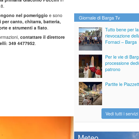
 8.
 tengono nel pomeriggio
e sono
Giornale di Barga Tv
i per canto, chitarra, batteria,
rte e strumenti a fiato
.
Tutto bene per la
rievocazione dell
formazioni,
contattare il direttore
Fornaci – Barga
elli: 349 4477952
.
Per le vie di Bar
processione dedi
patrono
Partite le Piazze
Vedi tutti i servizi
Meteo