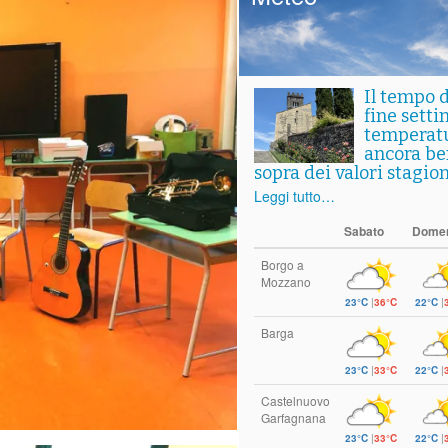
Il tempo 
fine setti
temperat
ancora ben
sopra dei valori stagion
Leggi tutto…
Sabato
Dome
Borgo a
Mozzano
23°C
|
36°C
22°C
|
Barga
23°C
|
33°C
22°C
|
Castelnuovo
Garfagnana
23°C
|
33°C
22°C
|