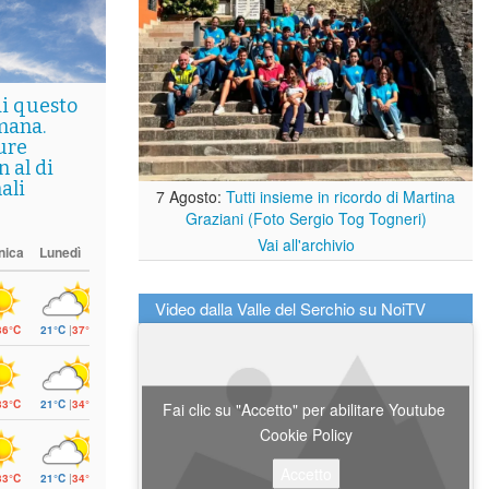
di questo
mana.
ure
 al di
ali
7 Agosto:
Tutti insieme in ricordo di Martina
Graziani (Foto Sergio Tog Togneri)
Vai all'archivio
nica
Lunedì
Video dalla Valle del Serchio su NoiTV
36°C
21°C
|
37°C
33°C
21°C
|
34°C
Fai clic su "Accetto" per abilitare Youtube
Cookie Policy
Accetto
33°C
21°C
|
34°C