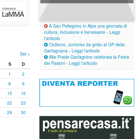
A San Pellegrino in Alpe una giornata di
cultura, inclusione e benessere
-
Leggi
l'articolo
Ciclismo, Juniores da grido al GP della
Garfagnana
-
Leggi l'articolo
Set »
Alle Prade Garfagnine celebrata la Festa
dei Pastori
-
Leggi l'articolo
S
D
1
2
8
9
15
16
22
23
29
30