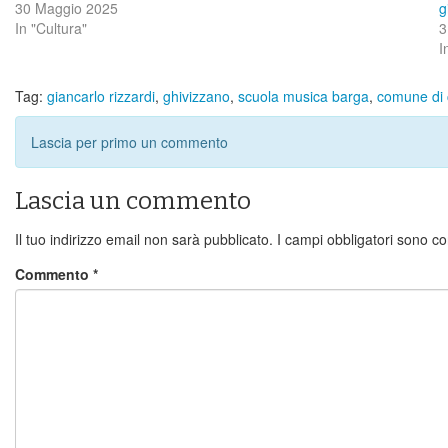
30 Maggio 2025
g
In "Cultura"
3
I
Tag:
giancarlo rizzardi
,
ghivizzano
,
scuola musica barga
,
comune di 
Lascia per primo un commento
Lascia un commento
Il tuo indirizzo email non sarà pubblicato.
I campi obbligatori sono c
Commento
*