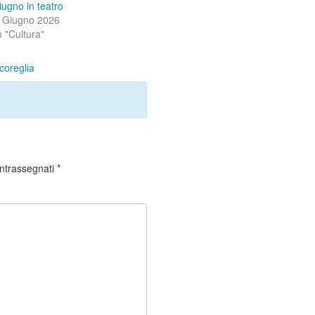
iugno in teatro
 Giugno 2026
n "Cultura"
coreglia
ontrassegnati
*