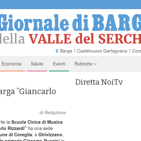
Barga
Castelnuovo Garfagnana
Core
Economia
Salute
Eventi
Rubriche
Diretta NoiTv
Barga “Giancarlo
di
Redazione
ile la
Scuola Civica di Musica
rlo Rizzardi”
ha una sede
ne di Coreglia
: a
Ghivizzano
,
la primaria Giacomo Puccini
in