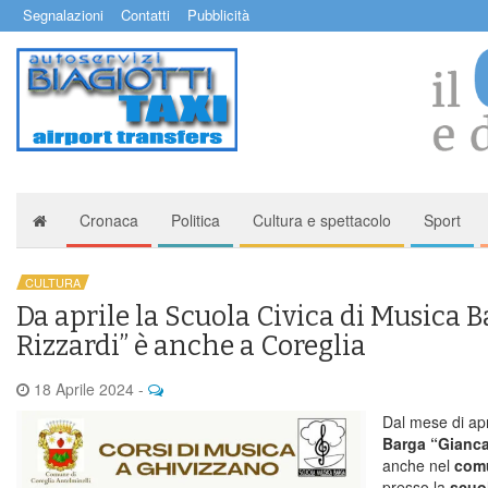
Segnalazioni
Contatti
Pubblicità
Cronaca
Politica
Cultura e spettacolo
Sport
CULTURA
Da aprile la Scuola Civica di Musica 
Rizzardi” è anche a Coreglia
18 Aprile 2024
-
Dal mese di apr
Barga “Gianca
anche nel
comu
presso la
scuo