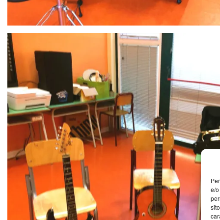
Per
e/o
per
sit
car