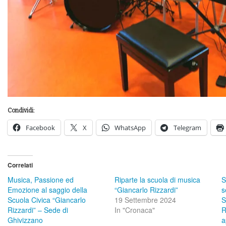
Condividi:
Facebook
X
WhatsApp
Telegram
Correlati
Musica, Passione ed
Riparte la scuola di musica
S
Emozione al saggio della
“Giancarlo Rizzardi”
s
Scuola Civica “Giancarlo
19 Settembre 2024
S
Rizzardi” – Sede di
In "Cronaca"
R
Ghivizzano
a