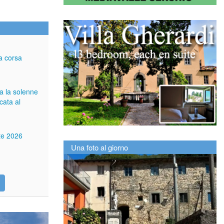
a corsa
ga la solenne
cata al
tte 2026
Una foto al giorno