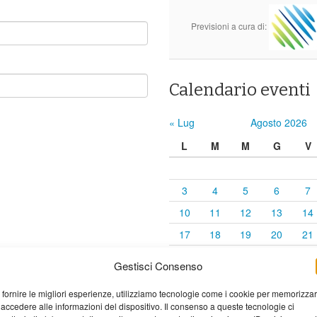
Previsioni a cura di:
Calendario eventi
« Lug
Agosto 2026
L
M
M
G
V
3
4
5
6
7
10
11
12
13
14
17
18
19
20
21
elaborati i dati derivati dai
24
25
26
27
28
Gestisci Consenso
31
 fornire le migliori esperienze, utilizziamo tecnologie come i cookie per memorizza
 accedere alle informazioni del dispositivo. Il consenso a queste tecnologie ci