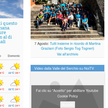
di questo
mana.
ure
 al di
ali
7 Agosto:
Tutti insieme in ricordo di Martina
Graziani (Foto Sergio Tog Togneri)
Vai all'archivio
o
Domenica
Video dalla Valle del Serchio su NoiTV
6°C
22°C
|
36°C
4°C
22°C
|
34°C
Fai clic su "Accetto" per abilitare Youtube
Cookie Policy
Accetto
5°C
22°C
|
34°C