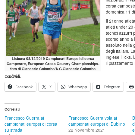
corsa campestr
domenica 11 d
Il 21enne atlet
atleti under 20
tecnici azzurri 
scorso anno a 
assoluto nella 
degli italiani. 
inglese Hicks. 
Lisbona 08/12/2019 Campionati Europei di corsa
il piazzamento 
Campestre, European Cross Country Championships-
foto di Giancarlo Colombo/A.G.Giancarlo Colombo
Condividi:
Facebook
X
WhatsApp
Telegram
Correlati
Francesco Guerra ai
Francesco Guerra vola ai
B
campionati europei di corsa
campionati europei di Dublino
d
su strada
22 Novembre 2021
e