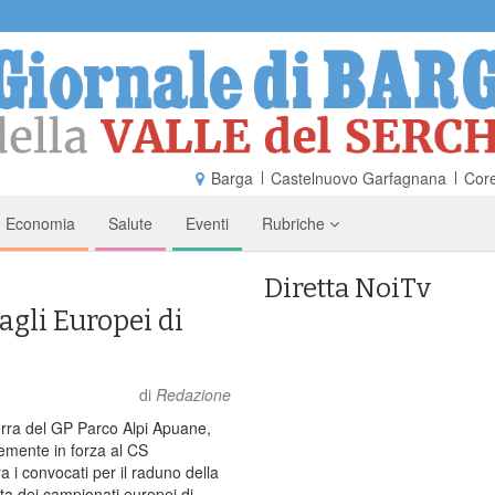
Barga
Castelnuovo Garfagnana
Core
Economia
Salute
Eventi
Rubriche
Diretta NoiTv
agli Europei di
di
Redazione
ra del GP Parco Alpi Apuane,
emente in forza al CS
ra i convocati per il raduno della
sta dei campionati europei di