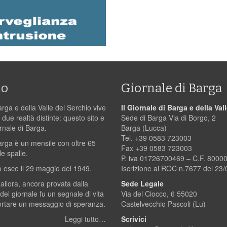
mo
Giornale di Barga
arga e della Valle del Serchio vive
Il Giornale di Barga e della Val
 due realtà distinte: questo sito e
Sede di Barga Via di Borgo, 2
ornale di Barga.
Barga (Lucca)
Tel. +39 0583 723003
Barga è un mensile con oltre 65
Fax +39 0583 723003
le spalle.
P. iva 01726700469 – C.F. 800
 esce il 29 maggio del 1949.
Iscrizione al ROC n.7677 del 23
 allora, ancora provata dalla
Sede Legale
 del giornale fu un segnale di vita
Via del Ciocco, 6 55020
ortare un messaggio di speranza.
Castelvecchio Pascoli (Lu)
Leggi tutto…
Scrivici