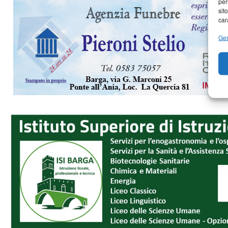
per
sit
car
Ges