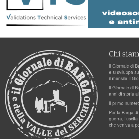
Chi sia
Il Giornale di B
e si sviluppa su
il mensile Il Gi
Il Giornale di 
anni di storia al
Il primo numero
Per la Barga di
guerra, l’uscita
che veniva a p