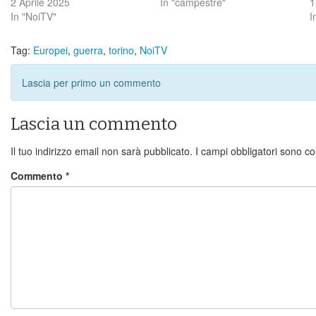
2 Aprile 2025
In "campestre"
1
In "NoiTV"
I
Tag:
Europei
,
guerra
,
torino
,
NoiTV
Lascia per primo un commento
Lascia un commento
Il tuo indirizzo email non sarà pubblicato.
I campi obbligatori sono c
Commento
*