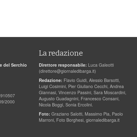
La redazione
le del Serchio
Direttore responsabile:
Luca Galeotti
(
direttore@giornaledibarga.it
)
Redazione:
Flavio Guidi, Alessio Barsotti,
Luigi Cosimini, Pier Giuliano Cecchi, Andrea
Giannasi, Vincenzo Passini, Sara Moscardini,
00910507
Augusto Guadagnini, Francesco Consani,
/09/2000
Nicola Boggi, Sonia Ercolini.
Foto:
Graziano Salotti, Massimo Pia, Paolo
Marroni, Foto Borghesi, giornaledibarga.it