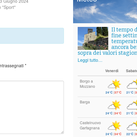
3 Giugno 2024
n "Sport"
Il tempo 
fine setti
temperat
ancora ben
sopra dei valori stagion
Leggi tutto…
ontrassegnati
*
Venerdì
Sabat
Borgo a
Mozzano
24°C
|
37°C
21°C
|
3
Barga
24°C
|
34°C
21°C
|
3
Castelnuovo
Garfagnana
24°C
|
34°C
22°C
|
3