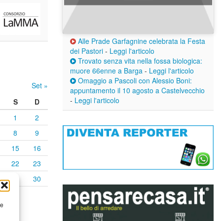
Alle Prade Garfagnine celebrata la Festa
dei Pastori
-
Leggi l'articolo
Trovato senza vita nella fossa biologica:
muore 66enne a Barga
-
Leggi l'articolo
Omaggio a Pascoli con Alessio Boni:
Set »
appuntamento il 10 agosto a Castelvecchio
-
Leggi l'articolo
S
D
1
2
8
9
15
16
22
23
29
30
re