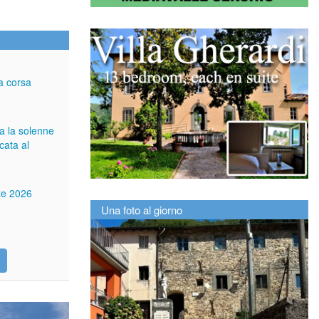
a corsa
ga la solenne
cata al
tte 2026
Una foto al giorno