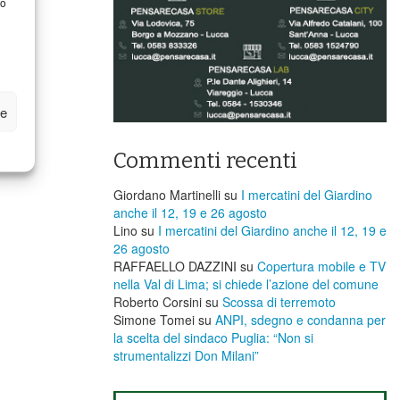
to
ze
Commenti recenti
Giordano Martinelli
su
I mercatini del Giardino
anche il 12, 19 e 26 agosto
Lino
su
I mercatini del Giardino anche il 12, 19 e
26 agosto
RAFFAELLO DAZZINI
su
​Copertura mobile e TV
nella Val di Lima; si chiede l’azione del comune
Roberto Corsini
su
Scossa di terremoto
Simone Tomei
su
ANPI, sdegno e condanna per
la scelta del sindaco Puglia: “Non si
strumentalizzi Don Milani”