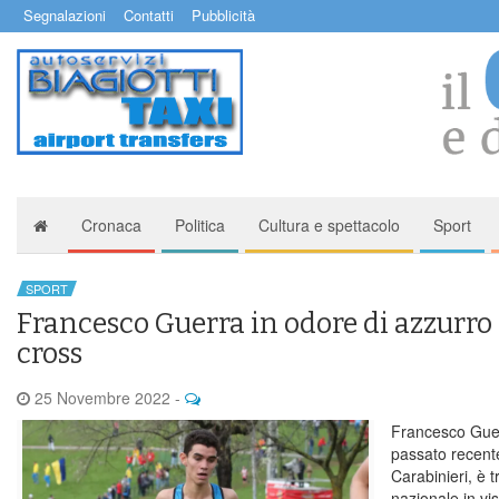
Segnalazioni
Contatti
Pubblicità
Cronaca
Politica
Cultura e spettacolo
Sport
SPORT
Francesco Guerra in odore di azzurro 
cross
25 Novembre 2022
-
Francesco Guer
passato recent
Carabinieri, è t
nazionale in vi