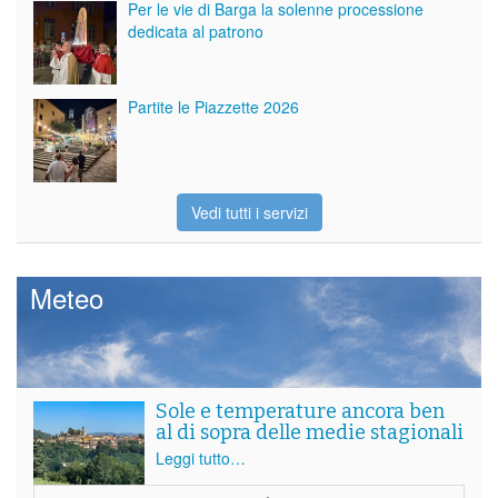
Per le vie di Barga la solenne processione
dedicata al patrono
Partite le Piazzette 2026
Vedi tutti i servizi
Meteo
Sole e temperature ancora ben
al di sopra delle medie stagionali
Leggi tutto…