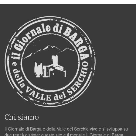
Chi siamo
Il Giornale di Barga e della Valle del Serchio vive e si sviluppa su
due realtà distinte: questo sito e il mensile Il Giornale di Barga.