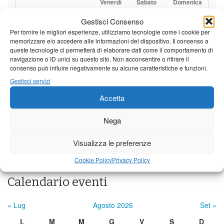
Venerdì
Sabato
Domenica
Borgo a Mozzano
Gestisci Consenso
Per fornire le migliori esperienze, utilizziamo tecnologie come i cookie per
24°C
|
37°C
21°C
|
38°C
22°C
|
38°C
memorizzare e/o accedere alle informazioni del dispositivo. Il consenso a
queste tecnologie ci permetterà di elaborare dati come il comportamento di
Barga
navigazione o ID unici su questo sito. Non acconsentire o ritirare il
consenso può influire negativamente su alcune caratteristiche e funzioni.
24°C
|
34°C
21°C
|
35°C
22°C
|
35°C
Gestisci servizi
Castelnuovo Garfagnana
Accetta
24°C
|
34°C
22°C
|
35°C
22°C
|
35°C
Nega
Previsioni a cura di:
Visualizza le preferenze
Cookie Policy
Privacy Policy
Calendario eventi
« Lug
Agosto 2026
Set »
L
M
M
G
V
S
D