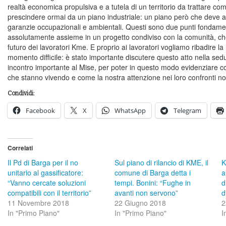
realtà economica propulsiva e a tutela di un territorio da trattare 
prescindere ormai da un piano industriale: un piano però che deve
garanzie occupazionali e ambientali. Questi sono due punti fondame
assolutamente assieme in un progetto condiviso con la comunità, che tut
futuro dei lavoratori Kme. E proprio ai lavoratori vogliamo ribadire la
momento difficile: è stato importante discutere questo atto nella seduta
incontro importante al Mise, per poter in questo modo evidenziare co
che stanno vivendo e come la nostra attenzione nei loro confronti 
Condividi:
Facebook
X
WhatsApp
Telegram
Correlati
Il Pd di Barga per il no
Sul piano di rilancio di KME, il
K
unitario al gassificatore:
comune di Barga detta i
a
“Vanno cercate soluzioni
tempi. Bonini: “Fughe in
d
compatibili con il territorio”
avanti non servono”
d
11 Novembre 2018
22 Giugno 2018
2
In "Primo Piano"
In "Primo Piano"
I