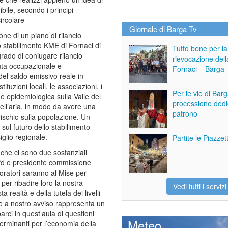
bile, secondo i principi
ircolare
Giornale di Barga Tv
one di un piano di rilancio
lo stabilimento KME di Fornaci di
Tutto bene per la
grado di coniugare rilancio
rievocazione dell
uta occupazionale e
Fornaci – Barga
el saldo emissivo reale in
tuzioni locali, le associazioni, i
Per le vie di Bar
ine epidemiologica sulla Valle del
processione dedi
dell’aria, in modo da avere una
patrono
ischio sulla popolazione. Un
 sul futuro dello stabilimento
glio regionale.
Partite le Piazze
 che ci sono due sostanziali
e Pd e presidente commissione
oratori saranno al Mise per
per ribadire loro la nostra
Vedi tutti i servizi
realtà e della tutela dei livelli
che a nostro avviso rappresenta un
arci in quest’aula di questioni
Meteo
erminanti per l’economia della