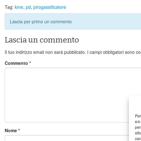
Tag:
kme
,
pd
,
pirogassificatore
Lascia per primo un commento
Lascia un commento
Il tuo indirizzo email non sarà pubblicato.
I campi obbligatori sono c
Commento
*
Per
e/o
per
Nome
*
sit
car