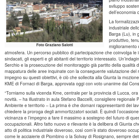
sviluppo sosteni
dell’economia c
La formalizzazi
industriale del
Barga (Lu), in 
produttivo, ten
Foto Graziano Salotti
miglioramento d
atmosfera. Un percorso pubblico di partecipazione che coinvolga le isti
sindacati, gli esperti e gli abitanti del territorio interessato. Un’indag
Serchio e la prosecuzione del monitoraggio già partito della qualità 
mappatura delle aree inquinate con la conseguente valutazione del r
impegno su questi obiettivi, è ciò che sollecita alla Giunta la mozione
KME di Fornaci di Barga, approvata oggi con voto unanime dal Consi
“Torniamo sulla vicenda Kme, centrale per la provincia di Lucca, ora
novità. – ha illustrato in aula Stefano Baccelli, consigliere regional
Ambiente e territorio – La prima è che domani rappresentanti dei lav
chiedere la proroga degli ammortizzatori sociali. È quindi l’occasione 
vicinanza e l’impegno a fare il massimo a sostegno del futuro di questa 
occupazionali. Altro fatto nuovo e rilevante è la delibera di Giunta 
atto di politica industriale doveroso, così com’è stato doveroso occup
come le acciaierie di Piombino o la Solvay di Rosignano, sempre det