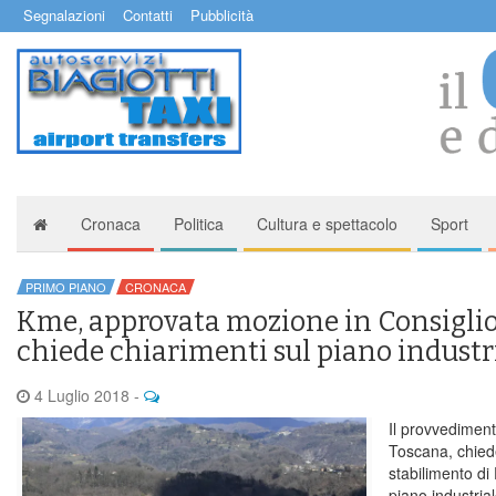
Segnalazioni
Contatti
Pubblicità
Cronaca
Politica
Cultura e spettacolo
Sport
PRIMO PIANO
CRONACA
Kme, approvata mozione in Consiglio
chiede chiarimenti sul piano industr
4 Luglio 2018
-
Il provvediment
Toscana, chiede
stabilimento di
piano industria