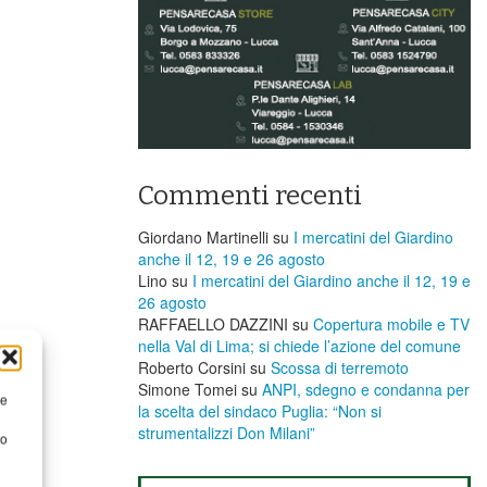
Commenti recenti
Giordano Martinelli
su
I mercatini del Giardino
anche il 12, 19 e 26 agosto
Lino
su
I mercatini del Giardino anche il 12, 19 e
26 agosto
RAFFAELLO DAZZINI
su
​Copertura mobile e TV
nella Val di Lima; si chiede l’azione del comune
Roberto Corsini
su
Scossa di terremoto
Simone Tomei
su
ANPI, sdegno e condanna per
re
la scelta del sindaco Puglia: “Non si
strumentalizzi Don Milani”
to