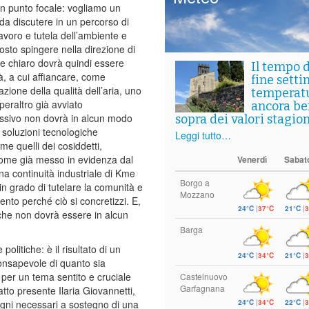
 un punto focale: vogliamo un
 da discutere in un percorso di
voro e tutela dell’ambiente e
ttosto spingere nella direzione di
ale chiaro dovrà quindi essere
Il tempo 
à, a cui affiancare, come
fine setti
azione della qualità dell’aria, uno
temperat
peraltro già avviato
ancora ben
emissivo non dovrà in alcun modo
sopra dei valori stagion
soluzioni tecnologiche
Leggi tutto…
e quelli dei cosiddetti,
, come già messo in evidenza dal
Venerdì
Sabat
na continuità industriale di Kme
Borgo a
n grado di tutelare la comunità e
Mozzano
to perché ciò si concretizzi. E,
24°C
|
37°C
21°C
|
3
 che non dovrà essere in alcun
Barga
olitiche: è il risultato di un
24°C
|
34°C
21°C
|
3
onsapevole di quanto sia
per un tema sentito e cruciale
Castelnuovo
Garfagnana
atto presente Ilaria Giovannetti,
24°C
|
34°C
22°C
|
3
egni necessari a sostegno di una