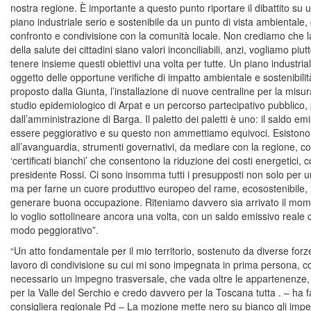
nostra regione. È importante a questo punto riportare il dibattito su
piano industriale serio e sostenibile da un punto di vista ambientale,
confronto e condivisione con la comunità locale. Non crediamo che la
della salute dei cittadini siano valori inconciliabili, anzi, vogliamo piu
tenere insieme questi obiettivi una volta per tutte. Un piano industri
oggetto delle opportune verifiche di impatto ambientale e sostenibilit
proposto dalla Giunta, l’installazione di nuove centraline per la misur
studio epidemiologico di Arpat e un percorso partecipativo pubblico, 
dall’amministrazione di Barga. Il paletto dei paletti è uno: il saldo 
essere peggiorativo e su questo non ammettiamo equivoci. Esistono 
all’avanguardia, strumenti governativi, da mediare con la regione, com
‘certificati bianchi’ che consentono la riduzione dei costi energetici
presidente Rossi. Ci sono insomma tutti i presupposti non solo per u
ma per farne un cuore produttivo europeo del rame, ecosostenibile, i
generare buona occupazione. Riteniamo davvero sia arrivato il momen
lo voglio sottolineare ancora una volta, con un saldo emissivo reale
modo peggiorativo”.
“Un atto fondamentale per il mio territorio, sostenuto da diverse forze p
lavoro di condivisione su cui mi sono impegnata in prima persona, c
necessario un impegno trasversale, che vada oltre le appartenenze, 
per la Valle del Serchio e credo davvero per la Toscana tutta . – ha f
consigliera regionale Pd – La mozione mette nero su bianco gli imp