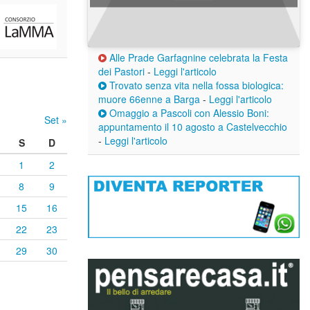
Alle Prade Garfagnine celebrata la Festa
dei Pastori
-
Leggi l'articolo
Trovato senza vita nella fossa biologica:
muore 66enne a Barga
-
Leggi l'articolo
Omaggio a Pascoli con Alessio Boni:
Set »
appuntamento il 10 agosto a Castelvecchio
-
Leggi l'articolo
S
D
1
2
8
9
15
16
22
23
29
30