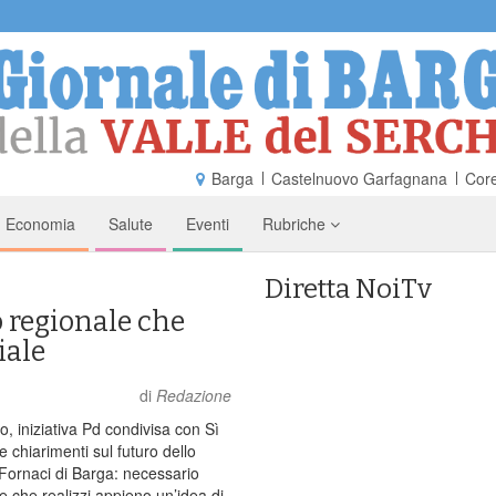
Barga
Castelnuovo Garfagnana
Core
Economia
Salute
Eventi
Rubriche
Diretta NoiTv
 regionale che
iale
di
Redazione
o, iniziativa Pd condivisa con Sì
 chiarimenti sul futuro dello
 Fornaci di Barga: necessario
le che realizzi appieno un’idea di