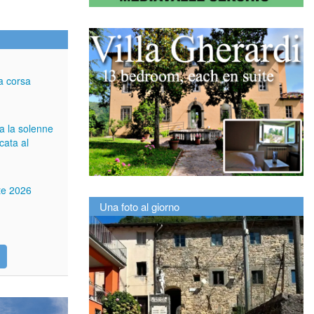
a corsa
ga la solenne
cata al
tte 2026
Una foto al giorno