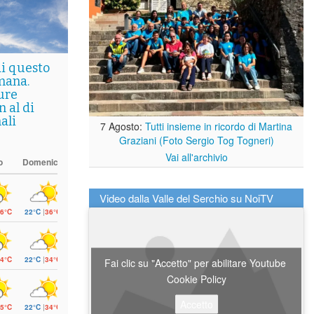
di questo
mana.
ure
 al di
ali
7 Agosto:
Tutti insieme in ricordo di Martina
Graziani (Foto Sergio Tog Togneri)
Vai all'archivio
o
Domenica
Video dalla Valle del Serchio su NoiTV
6°C
22°C
|
36°C
4°C
22°C
|
34°C
Fai clic su "Accetto" per abilitare Youtube
Cookie Policy
Accetto
5°C
22°C
|
34°C