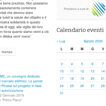
come bene prezioso. Non possiamo
 assolutamente contenere
Previsioni a cura di:
ntali che devono stare
eli la salute dei cittadini e il
 nostra solidarietà in questo
 di oggi, alla vigilia del loro
Calendario eventi
n forza quanto siamo vicini a ciò
non debba venir meno”
« Lug
Agosto 2026
L
M
M
G
V
Stampa
3
4
5
6
7
10
11
12
13
14
ME, un convegno dedicato
17
18
19
20
21
l mercato elettrico. Le parole
i Pinassi sul progetto in fase
24
25
26
27
28
i autorizzazione
31
2 Gennaio 2019
n "Primo Piano"