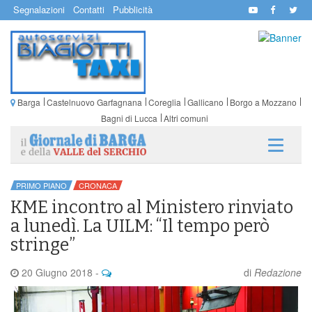
Segnalazioni
Contatti
Pubblicità
Barga
Castelnuovo Garfagnana
Coreglia
Gallicano
Borgo a Mozzano
Bagni di Lucca
Altri comuni
PRIMO PIANO
CRONACA
KME incontro al Ministero rinviato
a lunedì. La UILM: “Il tempo però
stringe”
20 Giugno 2018
-
di
Redazione