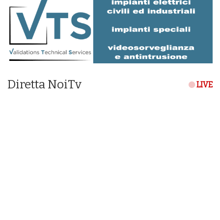
Diretta NoiTv
LIVE