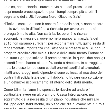
Lo dice, annunciando il nuovo rinvio a lunedì prossimo ed
esprimendo preoccupazione per i tempi sempre più stretti, il
segretario della UIL Toscana Nord, Giacomo Saisi.
“L’Italia – continua – non è ancora fuori dalla crisi, ci sono ancora
molte aziende in difficoltà e la richiesta per avere un anno di
proroga è molto alta. Non sarà facile, perché le risorse
economiche messe dal governo nella manovra finanziaria del
2018 non saranno sufficienti per accontentare tutti, quindi resta di
fondamentale importanza che l’azienda si presenti al MISE con un
progetto credibile che miri al rilancio dello stabilimento Fornacino
e di tutto il gruppo italiano. Il prima possibile. In questi due anni gli
accordi firmati hanno aiutato l’azienda a rimettersi in carreggiata
ma allo stesso tempo sono costati enormi sacrifici ai lavoratori,
infatti ancora oggi molti dipendenti sono collocati al massimo dei
contratti di solidarietà e per tutti dobbiamo trovare una soluzione
e un definitivo ricollocamento all’interno dello stabilimento.
Come Uilm riteniamo indispensabile riuscire ad andare in
continuità e avere un altro anno di Cassa Integrazione, ma
soprattutto c’è la necessità di un piano industriale che miri allo
sviluppo dello stabilimento, un piano che dia nuovamente futuro al
sito e fiducia ai lavoratori, altrimenti per salvaguardare