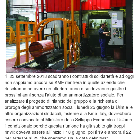
“Il 23 settembre 2018 scadranno i contratti di solidarietà e ad oggi
non sappiamo ancora se KME rientrerà in quelle aziende che
riusciranno ad avere un ulteriore anno o se dovranno gestire i
prossimi anni senza l’aiuto di un ammortizzatore sociale. Per
analizzare il progetto di rilancio del gruppo e la richiesta di
proroga degli ammortizzatori sociali, lunedì 25 giugno la Uilm e le
altre organizzazioni sindacali, insieme alla Kme Italy, dovrebbero
essere convocate al Ministero dello Sviluppo Economico. Usiamo
il condizionale perché questa riunione ha già subito già troppi
rinvii: doveva essere all’inizio il 18 giugno, poi il 19 e ancora il 22
per arrivare al 25 che speriamo sia la data definitiva”.