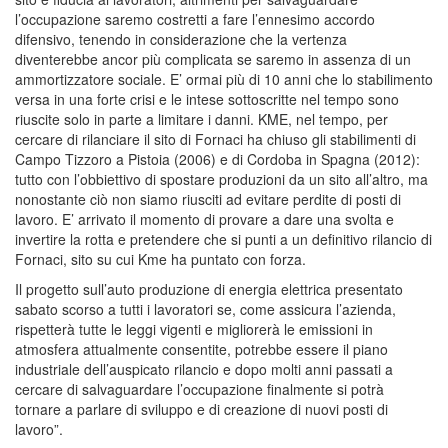
l’occupazione saremo costretti a fare l’ennesimo accordo
difensivo, tenendo in considerazione che la vertenza
diventerebbe ancor più complicata se saremo in assenza di un
ammortizzatore sociale. E’ ormai più di 10 anni che lo stabilimento
versa in una forte crisi e le intese sottoscritte nel tempo sono
riuscite solo in parte a limitare i danni. KME, nel tempo, per
cercare di rilanciare il sito di Fornaci ha chiuso gli stabilimenti di
Campo Tizzoro a Pistoia (2006) e di Cordoba in Spagna (2012):
tutto con l’obbiettivo di spostare produzioni da un sito all’altro, ma
nonostante ciò non siamo riusciti ad evitare perdite di posti di
lavoro. E’ arrivato il momento di provare a dare una svolta e
invertire la rotta e pretendere che si punti a un definitivo rilancio di
Fornaci, sito su cui Kme ha puntato con forza.
Il progetto sull’auto produzione di energia elettrica presentato
sabato scorso a tutti i lavoratori se, come assicura l’azienda,
rispetterà tutte le leggi vigenti e migliorerà le emissioni in
atmosfera attualmente consentite, potrebbe essere il piano
industriale dell’auspicato rilancio e dopo molti anni passati a
cercare di salvaguardare l’occupazione finalmente si potrà
tornare a parlare di sviluppo e di creazione di nuovi posti di
lavoro”.