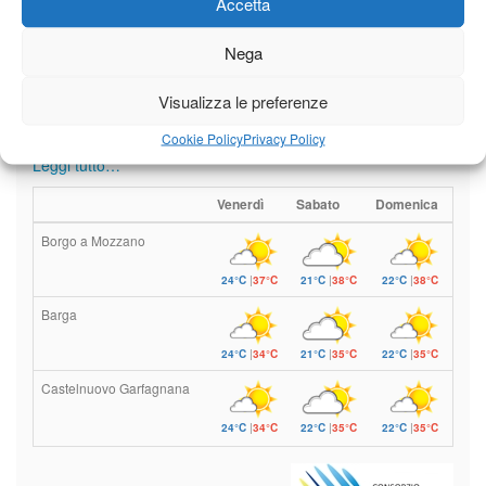
Accetta
Nega
Il tempo di questo fine
settimana. temperature ancora
Visualizza le preferenze
ben al di sopra dei valori
stagionali
Cookie Policy
Privacy Policy
Leggi tutto…
Venerdì
Sabato
Domenica
Borgo a Mozzano
24°C
|
37°C
21°C
|
38°C
22°C
|
38°C
Barga
24°C
|
34°C
21°C
|
35°C
22°C
|
35°C
Castelnuovo Garfagnana
24°C
|
34°C
22°C
|
35°C
22°C
|
35°C