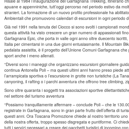
Risale al 1984 l’inaugurazione del Garfagnana Trekking, itinerario che
apuane e appenniniche, tutt’oggi percorso nel periodo estivo da molti
stranieri. La formazione di un nuovo profilo professionale ha abilitat
Ambientali che promuovono calendari di escursioni in ogni periodo d
Già nel 1991 nella tenuta del Ciocco si sono svolti i campionati mondi
questa attività ha visto crescere un gran numero di appassionati fino
Garfagnana Epic, che porta in valle ogni anno oltre duecento iscritti, 
Italia per cimentarsi in una due giorni entusiasmante. Il Mountain Bik
pedalata assistita, è il progetto dell’Unione Comuni Garfagnana che 
sport anche i meno allenati.
“Diversi sono i maneggi che organizzano escursioni giornaliere guidat
continua Antonella Poli – ma questi ultimi anni hanno preso piede at
l’arrampicata sportiva o l’escursione in grotte non turistiche (La Tan
canyoning, il rafting o i parchi avventura che offrono tree climbing, zi
Sono oltre quaranta i soggetti tra associazioni sportive dilettantisti
nel settore del turismo avventura
“Possiamo tranquillamente affermare – conclude Poli – che le 130.00
registrate in Garfagnana, sono in gran parte frutto dell’offerta di tur
questi anni. Ora Toscana Promozione chiede al nostro territorio uno sf
della nostra offerta, troppo spesso disgregata e puntiforme. Ci chiede
tutti i servizi necessari a creare dei pacchetti turistici di incoming co