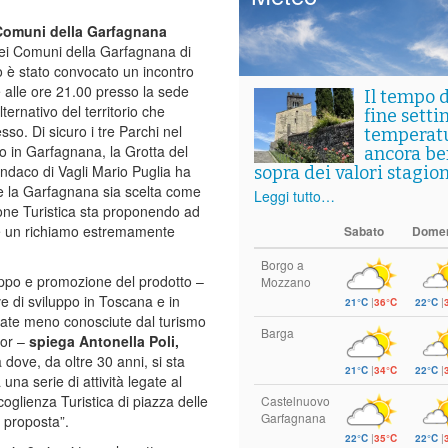
e Comuni della Garfagnana
dei Comuni della Garfagnana di
o è stato convocato un incontro
le alle ore 21.00 presso la sede
Il tempo 
ernativo del territorio che
fine setti
sso. Di sicuro i tre Parchi nel
temperat
o in Garfagnana, la Grotta del
ancora ben
sindaco di Vagli Mario Puglia ha
sopra dei valori stagion
che la Garfagnana sia scelta come
Leggi tutto…
one Turistica sta proponendo ad
ere un richiamo estremamente
Sabato
Dome
Borgo a
uppo e promozione del prodotto –
Mozzano
e di sviluppo in Toscana e in
21°C
|
36°C
22°C
|
llate meno conosciute dal turismo
Barga
or –
spiega Antonella Poli,
 dove, da oltre 30 anni, si sta
21°C
|
34°C
22°C
|
na serie di attività legate al
coglienza Turistica di piazza delle
Castelnuovo
Garfagnana
 proposta”.
22°C
|
35°C
22°C
|