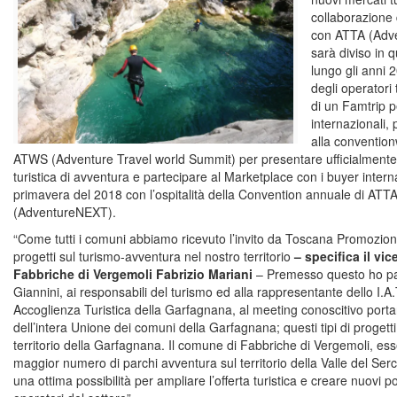
collaborazione
con ATTA (Adve
sarà diviso in 
lungo gli anni 
degli operatori 
di un Famtrip pe
internazionali,
alla conventio
ATWS (Adventure Travel world Summit) per presentare ufficialment
turistica di avventura e partecipare al Marketplace con i buyer inter
primavera del 2018 con l’ospitalità della Convention annuale di ATT
(AdventureNEXT).
“Come tutti i comuni abbiamo ricevuto l’invito da Toscana Promozione
progetti sul turismo-avventura nel nostro territorio
– specifica il v
Fabbriche di Vergemoli Fabrizio Mariani
– Premesso questo ho par
Giannini, ai responsabili del turismo ed alla rappresentante dello I.A.
Accoglienza Turistica della Garfagnana, al meeting conoscitivo port
dell’intera Unione dei comuni della Garfagnana; questi tipi di progetti
territorio della Garfagnana. Il comune di Fabbriche di Vergemoli, es
maggior numero di parchi avventura sul territorio della Valle del Serc
una ottima possibilità per ampliare l’offerta turistica e creare nuovi po