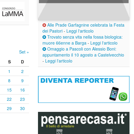
Alle Prade Garfagnine celebrata la Festa
dei Pastori
-
Leggi l'articolo
Trovato senza vita nella fossa biologica:
muore 66enne a Barga
-
Leggi l'articolo
Omaggio a Pascoli con Alessio Boni:
Set »
appuntamento il 10 agosto a Castelvecchio
-
Leggi l'articolo
S
D
1
2
8
9
15
16
22
23
29
30