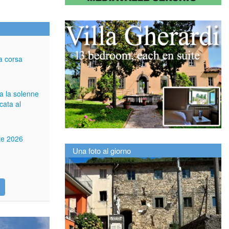
a corsa
ga la solenne
cata al
tte 2026
Una foto al giorno