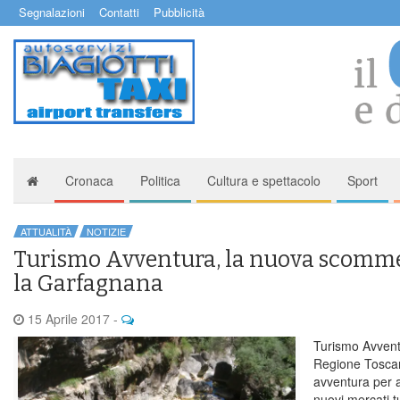
Segnalazioni
Contatti
Pubblicità
Cronaca
Politica
Cultura e spettacolo
Sport
ATTUALITÀ
NOTIZIE
Turismo Avventura, la nuova scomme
la Garfagnana
15 Aprile 2017
-
Turismo Avvent
Regione Toscan
avventura per a
nuovi mercati tu