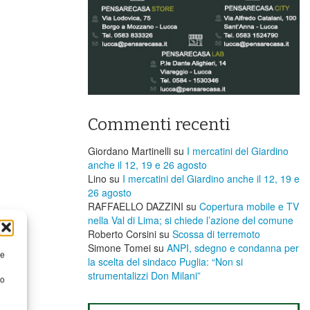
Commenti recenti
Giordano Martinelli
su
I mercatini del Giardino
anche il 12, 19 e 26 agosto
Lino
su
I mercatini del Giardino anche il 12, 19 e
26 agosto
RAFFAELLO DAZZINI
su
​Copertura mobile e TV
nella Val di Lima; si chiede l’azione del comune
Roberto Corsini
su
Scossa di terremoto
Simone Tomei
su
ANPI, sdegno e condanna per
re
la scelta del sindaco Puglia: “Non si
strumentalizzi Don Milani”
to