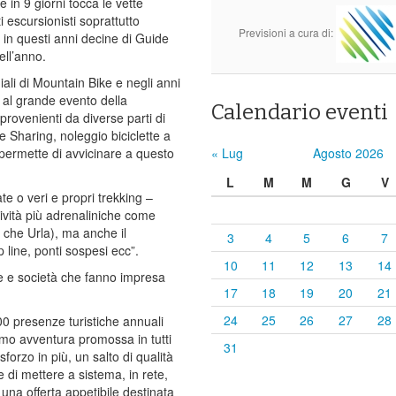
 in 9 giorni tocca le vette
 escursionisti soprattutto
Previsioni a cura di:
o in questi anni decine di Guide
ell’anno.
ali di Mountain Bike e negli anni
 al grande evento della
Calendario eventi
provenienti da diverse parti di
e Sharing, noleggio biciclette a
permette di avvicinare a questo
« Lug
Agosto 2026
L
M
M
G
V
e o veri e propri trekking –
tività più adrenaliniche come
a che Urla), ma anche il
3
4
5
6
7
p line, ponti sospesi ecc”.
10
11
12
13
14
che e società che fanno impresa
17
18
19
20
21
24
25
26
27
28
0 presenze turistiche annuali
ismo avventura promossa in tutti
31
orzo in più, un salto di qualità
 di mettere a sistema, in rete,
n una offerta appetibile destinata