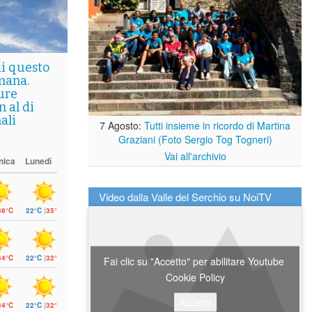
di questo
mana.
ure
 al di
ali
7 Agosto:
Tutti insieme in ricordo di Martina
Graziani (Foto Sergio Tog Togneri)
Vai all'archivio
nica
Lunedì
Video dalla Valle del Serchio su NoiTV
36°C
22°C
|
35°C
34°C
22°C
|
32°C
Fai clic su "Accetto" per abilitare Youtube
Cookie Policy
Accetto
34°C
22°C
|
32°C