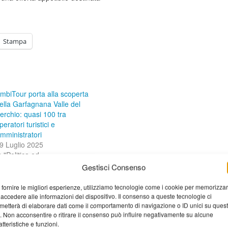
Stampa
mbiTour porta alla scoperta
ella Garfagnana Valle del
erchio: quasi 100 tra
peratori turistici e
mministratori
9 Luglio 2025
n "Politica ed
mministrazione"
Gestisci Consenso
 fornire le migliori esperienze, utilizziamo tecnologie come i cookie per memorizza
parco avventura
 accedere alle informazioni del dispositivo. Il consenso a queste tecnologie ci
metterà di elaborare dati come il comportamento di navigazione o ID unici su ques
o. Non acconsentire o ritirare il consenso può influire negativamente su alcune
atteristiche e funzioni.