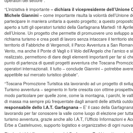
operatori del settore”.
“L’iniziativa è importante
– dichiara il vicepresidente dell’Union
Michele Giannini –
come importante risulta la volontà dell’Unione 
partecipare in maniera unitaria a questo progetto; a questo proposit
aperto a tutti gli operatori turistici della Garfagnana Martedì 18 Apri
dell’Unione. Un progetto che permette di promuovere uno sviluppo alt
richiama turismo e crea posti di lavoro senza intaccare il territorio ste
territorio di Fabbriche di Vergemoli, il Parco Avventura a San Roman
Vento, ma anche il Ponte di Vagli o il Volo dell’Angelo che l’amico e 
realizzato, permettono di dare degli elementi importanti per far sì 
punto di partenza di questi progetti avventura che Toscana Promozi
operatori internazionali. Il tutto – conclude Giannini – potrebbe av
appetibile sul mercato turistico globale”.
“Toscana Promozione Turistica sta lavorando ad un progetto di svil
Turismo avventura – segmento in forte crescita con ottime prospettiv
modo particolare per quelle zone, come la montagna, i parchi, le va
di massa ma sempre più frequentate dagli amanti delle attività outdo
responsabile dello I.A.T. Garfagnana –
E’ il caso della Garfagnana
lavorando per far conoscere la valle come luogo di elezione per tutta u
turismo avventura, grazie anche allo I.A.T, l’Ufficio Informazioni e Ac
Erbe a Castelnuovo, supporto logistico e organizzativo di ogni nuova