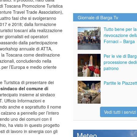
 di Toscana Promozione Turistica
nture Travel Trade Association),
Giornale di Barga Tv
quattro fasi che si svolgeranno
2017 e 2018; dalla formazione
Tutto bene per la
turistici toscani alla realizzazione
rievocazione dell
r giornalisti ed operatori
Fornaci – Barga
 passando dalla partecipazione
nworkshop annuale di ATTA,
e la Toscana come destinazione
Per le vie di Bar
nazionali, concludendo nella
processione dedi
A per l’Europa e medio oriente
patrono
 Turistica di presentare dei
Partite le Piazze
icesindaco del comune di
tecipato insieme al sindaco
T. Ufficio Informazioni e
ando anche e soprattutto il nome
Vedi tutti i servizi
 calzano a pennello per l’intero
sendo uno dei comuni con il
hio, ha visto in questo progetto
sti di lavoro in sinergia con gli
Meteo