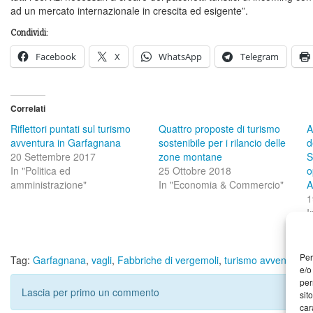
ad un mercato internazionale in crescita ed esigente”.
Condividi:
Facebook
X
WhatsApp
Telegram
Correlati
Riflettori puntati sul turismo
Quattro proposte di turismo
A
avventura in Garfagnana
sostenibile per i rilancio delle
d
20 Settembre 2017
zone montane
S
In "Politica ed
25 Ottobre 2018
o
amministrazione"
In "Economia & Commercio"
A
1
I
a
Per
Tag:
Garfagnana
,
vagli
,
Fabbriche di vergemoli
,
turismo avventura
,
e/o
per
Lascia per primo un commento
sit
car