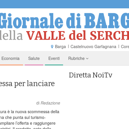
Barga
Castelnuovo Garfagnana
Core
Economia
Salute
Eventi
Rubriche
Diretta NoiTv
ssa per lanciare
di
Redazione
ura è la nuova scommessa della
a che punta sul turismo-
mpliare l’offerta e raggiungere
ristici. Il prodotto, nato dalla