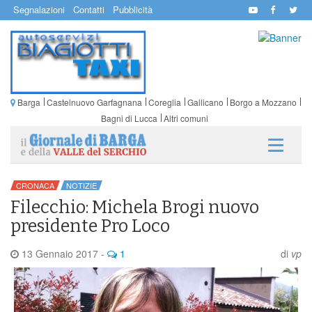
Segnalazioni
Contatti
Pubblicità
Barga
Castelnuovo Garfagnana
Coreglia
Gallicano
Borgo a Mozzano
Bagni di Lucca
Altri comuni
CRONACA
NOTIZIE
Filecchio: Michela Brogi nuovo
presidente Pro Loco
13 Gennaio 2017
-
1
di
vp