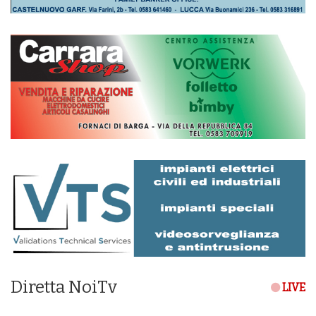
Diretta NoiTv
LIVE