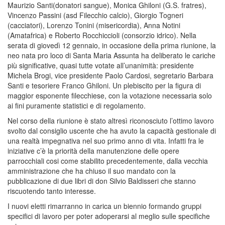
Maurizio Santi(donatori sangue), Monica Ghiloni (G.S. fratres),
Vincenzo Passini (asd Filecchio calcio), Giorgio Togneri
(cacciatori), Lorenzo Tonini (misericordia), Anna Notini
(Amatafrica) e Roberto Rocchiccioli (consorzio idrico). Nella
serata di giovedì 12 gennaio, in occasione della prima riunione, la
neo nata pro loco di Santa Maria Assunta ha deliberato le cariche
più significative, quasi tutte votate all’unanimità: presidente
Michela Brogi, vice presidente Paolo Cardosi, segretario Barbara
Santi e tesoriere Franco Ghiloni. Un plebiscito per la figura di
maggior esponente filecchiese, con la votazione necessaria solo
ai fini puramente statistici e di regolamento.
Nel corso della riunione è stato altresì riconosciuto l’ottimo lavoro
svolto dal consiglio uscente che ha avuto la capacità gestionale di
una realtà impegnativa nel suo primo anno di vita. Infatti fra le
iniziative c’è la priorità della manutenzione delle opere
parrocchiali cosi come stabilito precedentemente, dalla vecchia
amministrazione che ha chiuso il suo mandato con la
pubblicazione di due libri di don Silvio Baldisseri che stanno
riscuotendo tanto interesse.
I nuovi eletti rimarranno in carica un biennio formando gruppi
specifici di lavoro per poter adoperarsi al meglio sulle specifiche