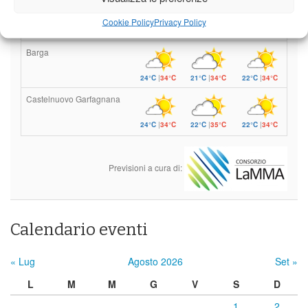
Borgo a Mozzano
Cookie Policy
Privacy Policy
24°C
|
37°C
21°C
|
36°C
22°C
|
36°C
Barga
24°C
|
34°C
21°C
|
34°C
22°C
|
34°C
Castelnuovo Garfagnana
24°C
|
34°C
22°C
|
35°C
22°C
|
34°C
Previsioni a cura di:
Calendario eventi
« Lug
Agosto 2026
Set »
L
M
M
G
V
S
D
1
2