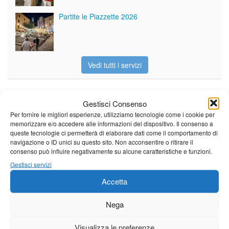
Partite le Piazzette 2026
Vedi tutti i servizi
Meteo
Gestisci Consenso
Per fornire le migliori esperienze, utilizziamo tecnologie come i cookie per
memorizzare e/o accedere alle informazioni del dispositivo. Il consenso a
queste tecnologie ci permetterà di elaborare dati come il comportamento di
navigazione o ID unici su questo sito. Non acconsentire o ritirare il
consenso può influire negativamente su alcune caratteristiche e funzioni.
Il tempo di questo fine
Gestisci servizi
settimana. temperature ancora
ben al di sopra dei valori
Accetta
stagionali
Leggi tutto…
Nega
Venerdì
Sabato
Domenica
Visualizza le preferenze