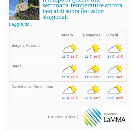
settimana. temperature ancora
ben al di sopra dei valori
stagionali
Leggi tutto…
Sabato
Domenica
Lunedì
Borgo a Mozzano
23°C
|
36°C
22°C
|
36°C
21°C
|
37°C
Barga
23°C
|
33°C
22°C
|
33°C
21°C
|
34°C
Castelnuovo Garfagnana
23°C
|
33°C
22°C
|
33°C
21°C
|
34°C
Previsioni a cura di: