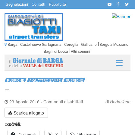
Segnalazioni
Contatti
Pubblicità
Barga
Castelnuovo Garfagnana
Coreglia
Gallicano
Borgo a Mozzano
Bagni di Lucca
Altri comuni
RUBRICHE
A QUATTRO ZAMPE
RUBRICHE
–
su
23 Agosto 2016
-
Commenti disabilitati
di
Redazione
–
Scarica allegato
Condividi:
Facebook
X
WhatsApp