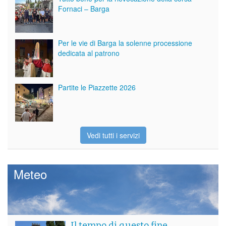
Fornaci – Barga
Per le vie di Barga la solenne processione
dedicata al patrono
Partite le Piazzette 2026
Vedi tutti i servizi
Meteo
Il tempo di questo fine