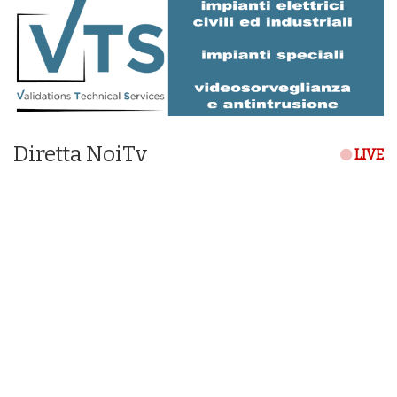
Diretta NoiTv
LIVE