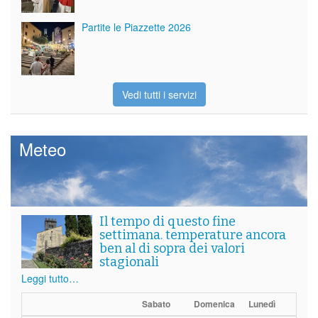
Partite le Piazzette 2026
Vedi tutti i servizi
Meteo
Il tempo di questo fine
settimana. temperature ancora
ben al di sopra dei valori
stagionali
Leggi tutto…
Sabato
Domenica
Lunedì