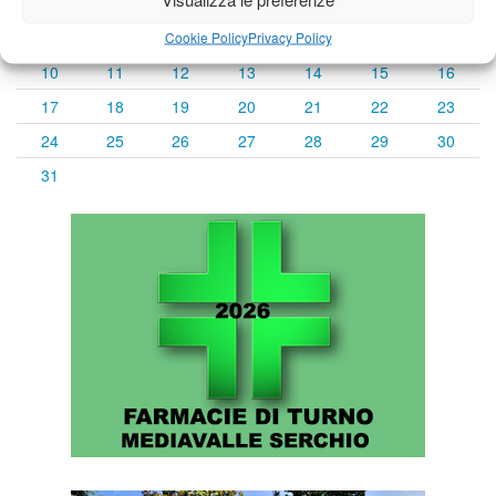
1
2
3
4
5
6
7
8
9
Cookie Policy
Privacy Policy
10
11
12
13
14
15
16
17
18
19
20
21
22
23
24
25
26
27
28
29
30
31