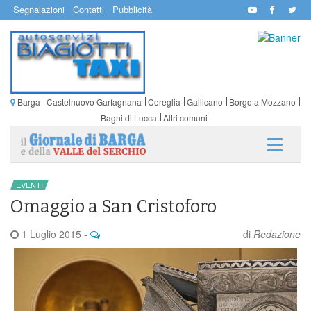
Segnalazioni
Contatti
Pubblicità
Barga
Castelnuovo Garfagnana
Coreglia
Gallicano
Borgo a Mozzano
Bagni di Lucca
Altri comuni
EVENTI
Omaggio a San Cristoforo
1 Luglio 2015
-
di
Redazione