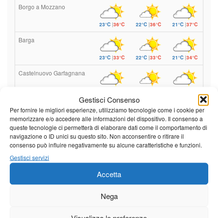
Borgo a Mozzano
23°C
|
36°C
22°C
|
36°C
21°C
|
37°C
Barga
23°C
|
33°C
22°C
|
33°C
21°C
|
34°C
Castelnuovo Garfagnana
23°C
|
33°C
22°C
|
33°C
21°C
|
34°C
Gestisci Consenso
Per fornire le migliori esperienze, utilizziamo tecnologie come i cookie per
memorizzare e/o accedere alle informazioni del dispositivo. Il consenso a
Previsioni a cura di:
queste tecnologie ci permetterà di elaborare dati come il comportamento di
navigazione o ID unici su questo sito. Non acconsentire o ritirare il
consenso può influire negativamente su alcune caratteristiche e funzioni.
Gestisci servizi
Calendario eventi
Accetta
« Lug
Agosto 2026
Set »
Nega
L
M
M
G
V
S
D
Visualizza le preferenze