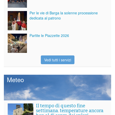
Per le vie di Barga la solenne processione
dedicata al patrono
Partite le Piazzette 2026
Vedi tutti i servizi
Meteo
Il tempo di questo fine
settimana. temperature ancora