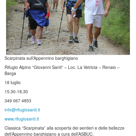
Scarpinata sull’Appennino barghigiano
Rifugio Alpino “Giovanni Santi” – Loc. La Vetricia – Renaio –
Barga
18 luglio
15,30-18,30
349 067 4853
info@rifugiosanti.it
www.rifugiosanti.it
Classica “Scarpinata” alla scoperta dei sentieri e delle bellezze
dell’Appennino barghigiano a cura dell’ASBUC.