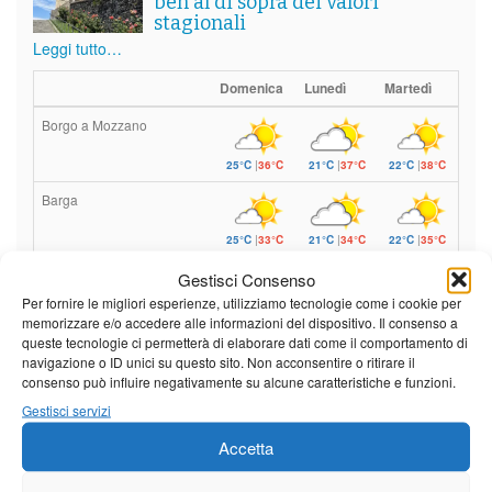
ben al di sopra dei valori
stagionali
Leggi tutto…
Domenica
Lunedì
Martedì
Borgo a Mozzano
25°C
|
36°C
21°C
|
37°C
22°C
|
38°C
Barga
25°C
|
33°C
21°C
|
34°C
22°C
|
35°C
Castelnuovo Garfagnana
Gestisci Consenso
Per fornire le migliori esperienze, utilizziamo tecnologie come i cookie per
25°C
|
33°C
21°C
|
34°C
22°C
|
35°C
memorizzare e/o accedere alle informazioni del dispositivo. Il consenso a
queste tecnologie ci permetterà di elaborare dati come il comportamento di
navigazione o ID unici su questo sito. Non acconsentire o ritirare il
consenso può influire negativamente su alcune caratteristiche e funzioni.
Previsioni a cura di:
Gestisci servizi
Accetta
Calendario eventi