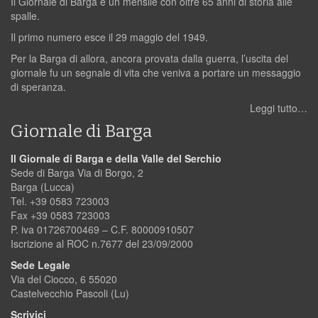
Il Giornale di Barga è un mensile con oltre 65 anni di storia alle
spalle.
Il primo numero esce il 29 maggio del 1949.
Per la Barga di allora, ancora provata dalla guerra, l’uscita del
giornale fu un segnale di vita che veniva a portare un messaggio
di speranza.
Leggi tutto…
Giornale di Barga
Il Giornale di Barga e della Valle del Serchio
Sede di Barga Via di Borgo, 2
Barga (Lucca)
Tel. +39 0583 723003
Fax +39 0583 723003
P. iva 01726700469 – C.F. 80000910507
Iscrizione al ROC n.7677 del 23/09/2000
Sede Legale
Via del Ciocco, 6 55020
Castelvecchio Pascoli (Lu)
Scrivici