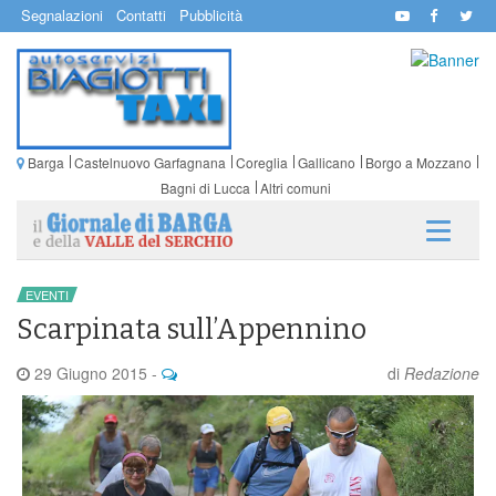
Segnalazioni
Contatti
Pubblicità
Barga
Castelnuovo Garfagnana
Coreglia
Gallicano
Borgo a Mozzano
Bagni di Lucca
Altri comuni
EVENTI
Scarpinata sull’Appennino
29 Giugno 2015
-
di
Redazione