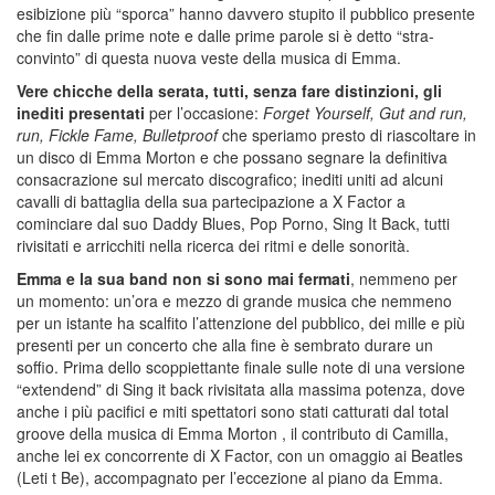
esibizione più “sporca” hanno davvero stupito il pubblico presente
che fin dalle prime note e dalle prime parole si è detto “stra-
convinto” di questa nuova veste della musica di Emma.
Vere chicche della serata, tutti, senza fare distinzioni, gli
inediti presentati
per l’occasione:
Forget Yourself, Gut and run,
run, Fickle Fame, Bulletproof
che speriamo presto di riascoltare in
un disco di Emma Morton e che possano segnare la definitiva
consacrazione sul mercato discografico; inediti uniti ad alcuni
cavalli di battaglia della sua partecipazione a X Factor a
cominciare dal suo Daddy Blues, Pop Porno, Sing It Back, tutti
rivisitati e arricchiti nella ricerca dei ritmi e delle sonorità.
Emma e la sua band non si sono mai fermati
, nemmeno per
un momento: un’ora e mezzo di grande musica che nemmeno
per un istante ha scalfito l’attenzione del pubblico, dei mille e più
presenti per un concerto che alla fine è sembrato durare un
soffio. Prima dello scoppiettante finale sulle note di una versione
“extendend” di Sing it back rivisitata alla massima potenza, dove
anche i più pacifici e miti spettatori sono stati catturati dal total
groove della musica di Emma Morton , il contributo di Camilla,
anche lei ex concorrente di X Factor, con un omaggio ai Beatles
(Leti t Be), accompagnato per l’eccezione al piano da Emma.