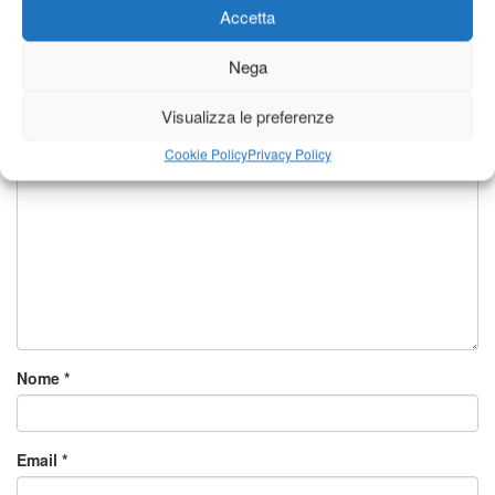
Accetta
Lascia un commento
Nega
Il tuo indirizzo email non sarà pubblicato.
I campi obbligatori sono
contrassegnati
*
Visualizza le preferenze
Commento
*
Cookie Policy
Privacy Policy
Nome
*
Email
*