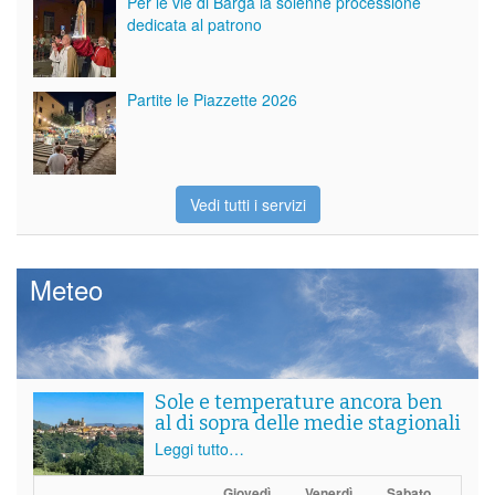
Per le vie di Barga la solenne processione
dedicata al patrono
Partite le Piazzette 2026
Vedi tutti i servizi
Meteo
Sole e temperature ancora ben
al di sopra delle medie stagionali
Leggi tutto…
Giovedì
Venerdì
Sabato