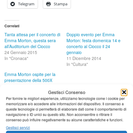
Telegram
Stampa
Correlati
Tanta attesa per il concerto di
Doppio evento per Emma
Emma Morton, questa sera
Morton: festa domenica 14 e
all’Auditorium del Ciocco
concerto al Ciocco il 24
24 Gennaio 2015
gennaio
In "Cronaca"
11 Dicembre 2014
In "Cultura"
Emma Morton ospite per la
presentazione della 500X
14 Gennaio 2015
Gestisci Consenso
In "Living"
Per fornire le migliori esperienze, utilizziamo tecnologie come i cookie per
memorizzare e/o accedere alle informazioni del dispositivo. Il consenso a
Tag:
camilla
,
the angry penguins
,
ciocco
,
renaissance
,
concerto
,
x
queste tecnologie ci permetterà di elaborare dati come il comportamento di
factor
,
luca giovacchini
,
emma morton
,
unplugged d'autore
navigazione o ID unici su questo sito. Non acconsentire o ritirare il
consenso può influire negativamente su alcune caratteristiche e funzioni.
Lascia per primo un commento
Gestisci servizi