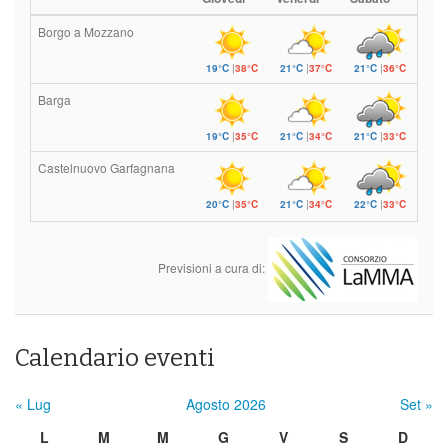
Borgo a Mozzano
19°C
|
38°C
21°C
|
37°C
21°C
|
36°C
Barga
19°C
|
35°C
21°C
|
34°C
21°C
|
33°C
Castelnuovo Garfagnana
20°C
|
35°C
21°C
|
34°C
22°C
|
33°C
Previsioni a cura di:
Calendario eventi
« Lug
Agosto 2026
Set »
L
M
M
G
V
S
D