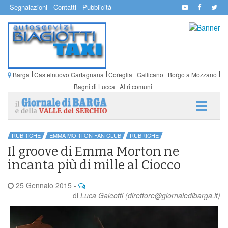
Segnalazioni
Contatti
Pubblicità
Barga
Castelnuovo Garfagnana
Coreglia
Gallicano
Borgo a Mozzano
Bagni di Lucca
Altri comuni
RUBRICHE
EMMA MORTON FAN CLUB
RUBRICHE
Il groove di Emma Morton ne
incanta più di mille al Ciocco
25 Gennaio 2015
-
di
Luca Galeotti (direttore@giornaledibarga.it)