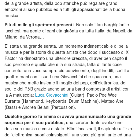
della grande artista, della pop star che può regalare grandi
emozioni al suo pubblico ed a tutti gli appassionati della buona
musica.
Più di mille gli spettatori presenti
. Non solo i fan barghigiani e
lucchesi, ma gente di ogni età giu8nta da tutta Italia, da Napoli, da
Milano, da Verona…
E’ stata una grande serata, un momento indimenticabile di bella
musica e per la storia di questa artista che dopo il successo di X
Factor ha dimostrato una ulteriore crescita, di aver ben capito il
suo percorso e quella che è la sua strada, fatta di tante cose
concrete, una voce sempre più convincente, degli inediti, scritti a
quattro mani con il suo Luca Giovacchini che spaccano, una
musica che mette insieme il meglio del pop, dell’elettronica, del
soul e del R&B grazie anche ad una band composta di artisti con
la A maiuscola:
Luca Giovacchini
(Guitar), Paolo Pee Wee
Durante (Hammond, Keyboards, Drum Machine), Matteo Anelli
(Bass) e Andrea Belani (Percussion).
Qualche giorno fa Emma ci aveva preannunciato una grande
sorpresa per il suo pubblico,
una sorprendente evoluzione
della sua musica e così è stato. Ritmi incalzanti, il sapiente utilizzo
dell’elettronica, suoni coinvolgenti, una voce più graffiante ed una