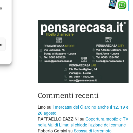
to
ze
Commenti recenti
Lino
su
I mercatini del Giardino anche il 12, 19 e
26 agosto
RAFFAELLO DAZZINI
su
​Copertura mobile e TV
nella Val di Lima; si chiede l’azione del comune
Roberto Corsini
su
Scossa di terremoto