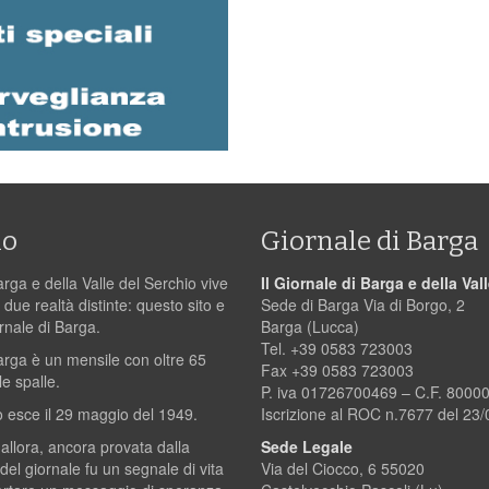
mo
Giornale di Barga
arga e della Valle del Serchio vive
Il Giornale di Barga e della Val
 due realtà distinte: questo sito e
Sede di Barga Via di Borgo, 2
ornale di Barga.
Barga (Lucca)
Tel. +39 0583 723003
Barga è un mensile con oltre 65
Fax +39 0583 723003
le spalle.
P. iva 01726700469 – C.F. 800
 esce il 29 maggio del 1949.
Iscrizione al ROC n.7677 del 23
 allora, ancora provata dalla
Sede Legale
 del giornale fu un segnale di vita
Via del Ciocco, 6 55020