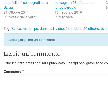
propri clienti consegnati ieri a
consegna 196 mila euro a
3
Barga
fondo perduto
I
21 Ottobre 2014
16 Febbraio 2016
In "Notizie dalla Valle"
In "Cronaca"
Tag:
Banca
,
maltempo
,
danni
,
alluvione
,
21 ottobre
,
20 ottobre
,
event
Lascia per primo un commento
Lascia un commento
Il tuo indirizzo email non sarà pubblicato.
I campi obbligatori sono c
Commento
*