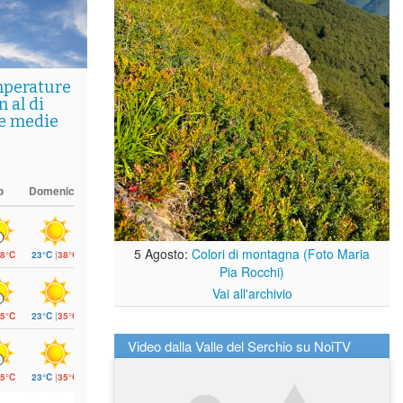
mperature
 al di
le medie
o
Domenica
5 Agosto:
Colori di montagna (Foto Maria
8°C
23°C
|
38°C
Pia Rocchi)
Vai all'archivio
5°C
23°C
|
35°C
Video dalla Valle del Serchio su NoiTV
5°C
23°C
|
35°C