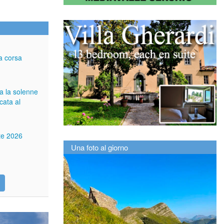
a corsa
ga la solenne
cata al
tte 2026
Una foto al giorno