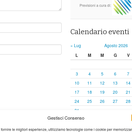
Previsioni a cura di:
Calendario eventi
« Lug
Agosto 2026
L
M
M
G
V
3
4
5
6
7
10
11
12
13
14
17
18
19
20
21
24
25
26
27
28
31
Gestisci Consenso
elaborati i dati derivati dai
 fornire le migliori esperienze, utilizziamo tecnologie come i cookie per memorizza