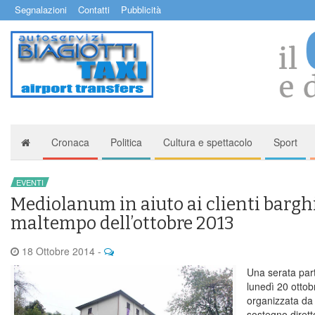
Segnalazioni
Contatti
Pubblicità
Cronaca
Politica
Cultura e spettacolo
Sport
EVENTI
Mediolanum in aiuto ai clienti barghi
maltempo dell’ottobre 2013
18 Ottobre 2014
-
Una serata par
lunedì 20 ottobr
organizzata d
sostegno diretto 