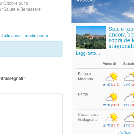
0 Ottobre 2019
n "Salute e Benessere"
Sole e te
ancora ben
i alluvionali
,
mediolanum
sopra del
stagionali
Leggi tutto…
Venerdì
Sabat
Borgo a
ontrassegnati
*
Mozzano
21°C
|
37°C
21°C
|
3
Barga
21°C
|
34°C
21°C
|
3
Castelnuovo
Garfagnana
21°C
|
34°C
21°C
|
3