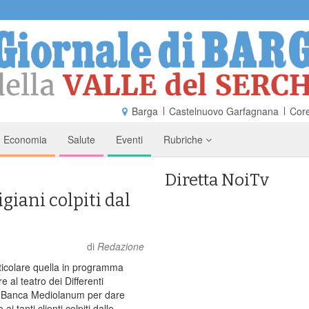
Barga
Castelnuovo Garfagnana
Core
Economia
Salute
Eventi
Rubriche
Diretta NoiTv
giani colpiti dal
di
Redazione
ticolare quella in programma
e al teatro dei Differenti
a Banca Mediolanum per dare
ai tanti clienti colpiti dalle