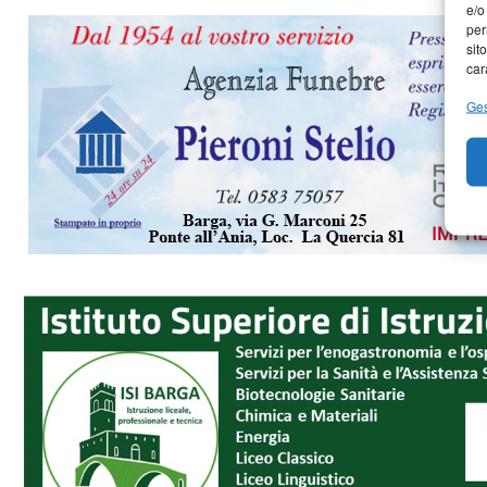
e/o
per
sit
car
Ges