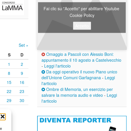
Fai clic su "Accetto" per abilitare Youtube
Cookie Policy
Accetto
Set »
Omaggio a Pascoli con Alessio Boni:
S
D
appuntamento il 10 agosto a Castelvecchio
1
2
-
Leggi l'articolo
Da oggi operativo il nuovo Piano unico
8
9
dell’Unione Comuni Garfagnana
-
Leggi
15
16
l'articolo
Ombre di Memoria, un esercizio per
22
23
salvare la memoria audio e video
-
Leggi
29
30
l'articolo
re