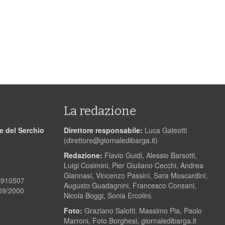
La redazione
le del Serchio
Direttore responsabile:
Luca Galeotti
(
direttore@giornaledibarga.it
)
Redazione:
Flavio Guidi, Alessio Barsotti,
Luigi Cosimini, Pier Giuliano Cecchi, Andrea
Giannasi, Vincenzo Passini, Sara Moscardini,
00910507
Augusto Guadagnini, Francesco Consani,
/09/2000
Nicola Boggi, Sonia Ercolini.
Foto:
Graziano Salotti, Massimo Pia, Paolo
Marroni, Foto Borghesi, giornaledibarga.it