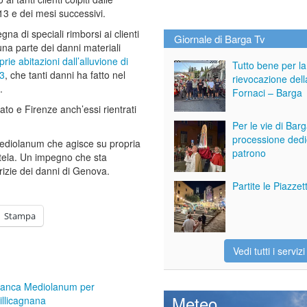
013 e dei mesi successivi.
gna di speciali rimborsi ai clienti
Giornale di Barga Tv
una parte dei danni materiali
prie abitazioni dall’alluvione di
Tutto bene per la
13
, che tanti danni ha fatto nel
rievocazione dell
.
Fornaci – Barga
ato e Firenze anch’essi rientrati
Per le vie di Bar
processione dedi
Mediolanum che agisce su propria
patrono
entela. Un impegno che sta
izie dei danni di Genova.
Partite le Piazze
Stampa
Vedi tutti i servizi
anca Mediolanum per
Meteo
illicagnana