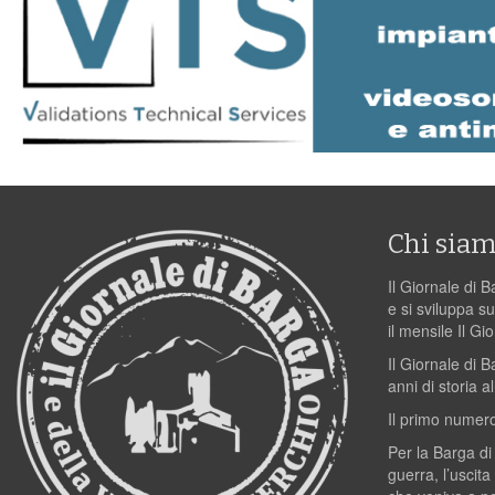
Chi sia
Il Giornale di B
e si sviluppa su
il mensile Il Gi
Il Giornale di 
anni di storia al
Il primo numero
Per la Barga di
guerra, l’uscita