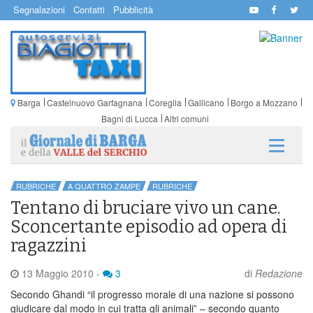
Segnalazioni
Contatti
Pubblicità
Barga
Castelnuovo Garfagnana
Coreglia
Gallicano
Borgo a Mozzano
Bagni di Lucca
Altri comuni
RUBRICHE
A QUATTRO ZAMPE
RUBRICHE
Tentano di bruciare vivo un cane.
Sconcertante episodio ad opera di
ragazzini
13 Maggio 2010
-
3
di
Redazione
Secondo Ghandi “il progresso morale di una nazione si possono
giudicare dal modo in cui tratta gli animali” – secondo quanto