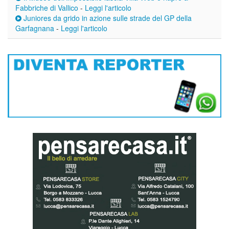
Fabbriche di Vallico
-
Leggi l'articolo
Juniores da grido in azione sulle strade del GP della
Garfagnana
-
Leggi l'articolo