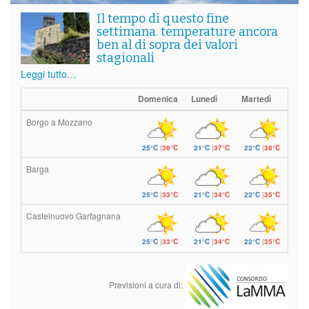
Il tempo di questo fine
settimana. temperature ancora
ben al di sopra dei valori
stagionali
Leggi tutto…
Domenica
Lunedì
Martedì
Borgo a Mozzano
25°C
|
36°C
21°C
|
37°C
22°C
|
38°C
Barga
25°C
|
33°C
21°C
|
34°C
22°C
|
35°C
Castelnuovo Garfagnana
25°C
|
33°C
21°C
|
34°C
22°C
|
35°C
Previsioni a cura di: