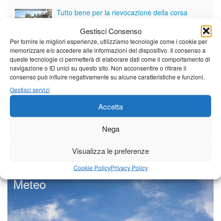
Tutto bene per la rievocazione della corsa
Fornaci – Barga
Gestisci Consenso
Per fornire le migliori esperienze, utilizziamo tecnologie come i cookie per
memorizzare e/o accedere alle informazioni del dispositivo. Il consenso a
Per le vie di Barga la solenne processione
queste tecnologie ci permetterà di elaborare dati come il comportamento di
dedicata al patrono
navigazione o ID unici su questo sito. Non acconsentire o ritirare il
consenso può influire negativamente su alcune caratteristiche e funzioni.
Gestisci servizi
Partite le Piazzette 2026
Accetta
Nega
Vedi tutti i servizi
Visualizza le preferenze
Cookie Policy
Privacy Policy
Meteo