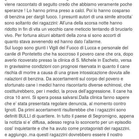
viene raccontato di seguito credo che abbiamo veramente poche
speranze ! Lo hanno prima preso a calci. Poi lo hanno cosparso
di benzina per dargli fuoco. I presunti autori di una simile atrocita’
sono soltanto dei ragazzini: All’una della scorsa notte hanno
ridotto in fin di vita un vecchio cane meticcio tentando di bruciarlo
vivo. Per fortuna alcuni abitanti della zona si sono accorti di
quanto stava avvenendo ed hanno dato l’allarme.
Sul luogo sono giunti i Vigili del Fuoco di Lucca e personale del
canile di Pontetetto che ha soccroso il povero cane che ora, dopo
averlo ricoverato presso la clinica di S. Michele in Escheto, versa
in gravissime condizioni con prognosi riservata in quanto il cane
rischia di morire a causa di una grave intossicazione dovuta alle
nalazioni di benzina. Da accertamenti sul corpo del povero e
sfortunato cane i medici hanno riscontarto diverse echimosi, che
costituirebbero, per i medici, la prova dell’aggressione. Il cane ha
circa 10 anni. Si spera possa salvarsi.Dalla clinica fanno sapere
che e’ stata presentata regolare denuncia, al momento contro
Ignoti. Da primi accertamenti risulterebbe che i ragazzini sono
definiti BULLI di quartiere. In tutto il paese di Segromigno, appena
la notizia si e’ diffusa, adesso regna lo sconcerto per un episodio
cosi’ inquietante e che ha avuto come protagonisti dei ragazzini.
e aggiungo..ma questi ragazzini dovrebbero essere il nostro