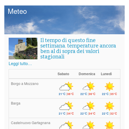
Meteo
Il tempo di questo fine
settimana. temperature ancora
ben al di sopra dei valori
stagionali
Leggi tutto…
Sabato
Domenica
Lunedì
Borgo a Mozzano
21°C
|
36°C
22°C
|
36°C
22°C
|
35°C
Barga
21°C
|
34°C
22°C
|
34°C
22°C
|
32°C
Castelnuovo Garfagnana