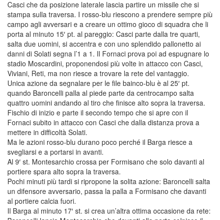
Casci che da posizione laterale lascia partire un missile che si
stampa sulla traversa. I rosso-blu riescono a prendere sempre più
campo agli avversari e a creare un ottimo gioco di squadra che li
porta al minuto 15′ pt. al pareggio: Casci parte dalla tre quarti,
salta due uomini, si accentra e con uno splendido pallonetto ai
danni di Solati segna l’1 a 1. Il Fornaci prova poi ad espugnare lo
stadio Moscardini, proponendosi più volte in attacco con Casci,
Viviani, Reti, ma non riesce a trovare la rete del vantaggio.
Unica azione da segnalare per le file bainco-blu è al 25′ pt.
quando Baroncelli palla al piede parte da centrocampo salta
quattro uomini andando al tiro che finisce alto sopra la traversa.
Fischio di inizio e parte il secondo tempo che si apre con il
Fornaci subito in attacco con Casci che dalla distanza prova a
mettere in difficoltà Solati.
Ma le azioni rosso-blu durano poco perché il Barga riesce a
svegliarsi e a portarsi in avanti.
Al 9′ st. Montesarchio crossa per Formisano che solo davanti al
portiere spara alto sopra la traversa.
Pochi minuti più tardi si ripropone la solita azione: Baroncelli salta
un difensore avversario, passa la palla a Formisano che davanti
al portiere calcia fuori.
Il Barga al minuto 17′ st. si crea un’altra ottima occasione da rete: