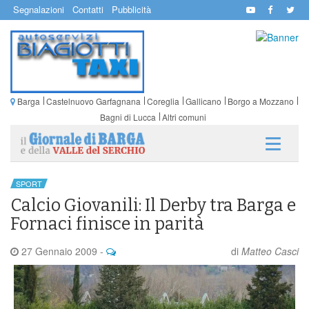
Segnalazioni
Contatti
Pubblicità
Barga
Castelnuovo Garfagnana
Coreglia
Gallicano
Borgo a Mozzano
Bagni di Lucca
Altri comuni
SPORT
Calcio Giovanili: Il Derby tra Barga e
Fornaci finisce in parità
27 Gennaio 2009
-
di
Matteo Casci