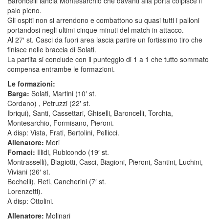
Baroncelli lancia Montesarchio che davanti alla porta colpisce il
palo pieno.
Gli ospiti non si arrendono e combattono su quasi tutti i palloni
portandosi negli ultimi cinque minuti del match in attacco.
Al 27′ st. Casci da fuori area lascia partire un fortissimo tiro che
finisce nelle braccia di Solati.
La partita si conclude con il punteggio di 1 a 1 che tutto sommato
compensa entrambe le formazioni.
Le formazioni:
Barga:
Solati, Martini (10′ st.
Cordano) , Petruzzi (22′ st.
Ibriqui), Santi, Cassettari, Ghiselli, Baroncelli, Torchia,
Montesarchio, Formisano, Pieroni.
A disp: Vista, Frati, Bertolini, Pellicci.
Allenatore:
Mori
Fornaci:
Illidi, Rubicondo (19′ st.
Montrasselli), Biagiotti, Casci, Biagioni, Pieroni, Santini, Luchini,
Viviani (26′ st.
Bechelli), Reti, Cancherini (7′ st.
Lorenzetti).
A disp: Ottolini.
Allenatore:
Molinari