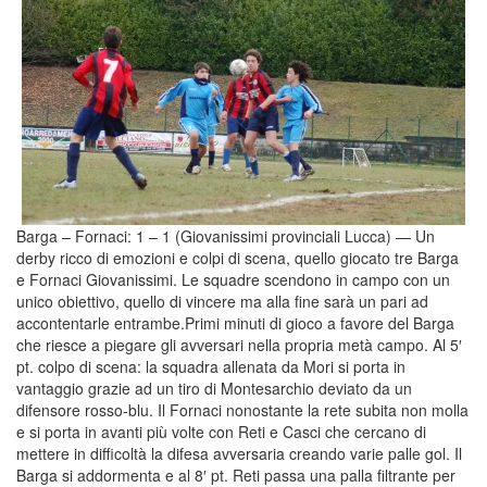
Barga – Fornaci: 1 – 1 (Giovanissimi provinciali Lucca) — Un
derby ricco di emozioni e colpi di scena, quello giocato tre Barga
e Fornaci Giovanissimi. Le squadre scendono in campo con un
unico obiettivo, quello di vincere ma alla fine sarà un pari ad
accontentarle entrambe.Primi minuti di gioco a favore del Barga
che riesce a piegare gli avversari nella propria metà campo. Al 5′
pt. colpo di scena: la squadra allenata da Mori si porta in
vantaggio grazie ad un tiro di Montesarchio deviato da un
difensore rosso-blu. Il Fornaci nonostante la rete subita non molla
e si porta in avanti più volte con Reti e Casci che cercano di
mettere in difficoltà la difesa avversaria creando varie palle gol. Il
Barga si addormenta e al 8′ pt. Reti passa una palla filtrante per