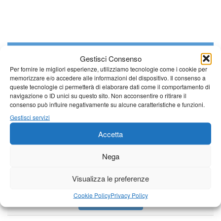
Giornale di Barga Tv
Gestisci Consenso
Tutto bene per la rievocazione della corsa
Per fornire le migliori esperienze, utilizziamo tecnologie come i cookie per
Fornaci – Barga
memorizzare e/o accedere alle informazioni del dispositivo. Il consenso a
queste tecnologie ci permetterà di elaborare dati come il comportamento di
navigazione o ID unici su questo sito. Non acconsentire o ritirare il
consenso può influire negativamente su alcune caratteristiche e funzioni.
Per le vie di Barga la solenne processione
Gestisci servizi
dedicata al patrono
Accetta
Partite le Piazzette 2026
Nega
Visualizza le preferenze
Cookie Policy
Privacy Policy
Vedi tutti i servizi