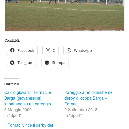
Condividi:
Facebook
X
WhatsApp
Telegram
Stampa
Correlati
Calcio giovanili: Fornaci e
Pareggio a reti bianche nel
Barga (giovanissimi)
derby di coppa Barga –
impattano su un pareggio
Fornaci
5 Maggio 2009
2 Settembre 2018
In "Sport"
In "Sport"
Il Fornaci vince il derby dei