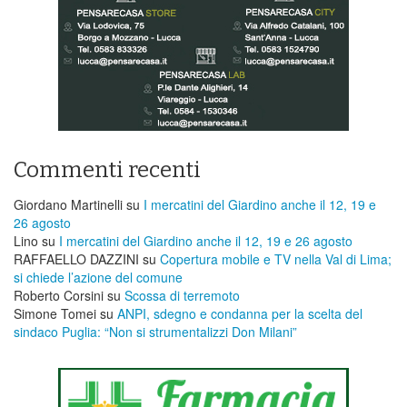
Commenti recenti
Giordano Martinelli
su
I mercatini del Giardino anche il 12, 19 e
26 agosto
Lino
su
I mercatini del Giardino anche il 12, 19 e 26 agosto
RAFFAELLO DAZZINI
su
​Copertura mobile e TV nella Val di Lima;
si chiede l’azione del comune
Roberto Corsini
su
Scossa di terremoto
Simone Tomei
su
ANPI, sdegno e condanna per la scelta del
sindaco Puglia: “Non si strumentalizzi Don Milani”