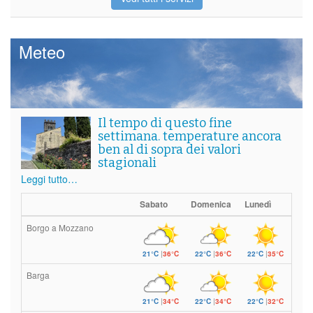
Meteo
Il tempo di questo fine
settimana. temperature ancora
ben al di sopra dei valori
stagionali
Leggi tutto…
Sabato
Domenica
Lunedì
Borgo a Mozzano
21°C
|
36°C
22°C
|
36°C
22°C
|
35°C
Barga
21°C
|
34°C
22°C
|
34°C
22°C
|
32°C