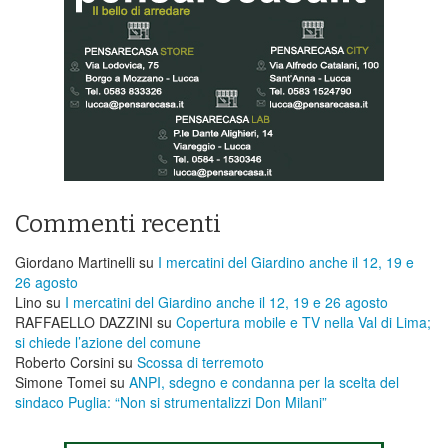
Commenti recenti
Giordano Martinelli
su
I mercatini del Giardino anche il 12, 19 e
26 agosto
Lino
su
I mercatini del Giardino anche il 12, 19 e 26 agosto
RAFFAELLO DAZZINI
su
​Copertura mobile e TV nella Val di Lima;
si chiede l’azione del comune
Roberto Corsini
su
Scossa di terremoto
Simone Tomei
su
ANPI, sdegno e condanna per la scelta del
sindaco Puglia: “Non si strumentalizzi Don Milani”