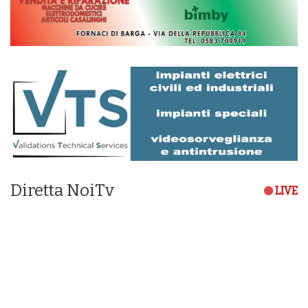
Diretta NoiTv
LIVE