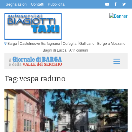
Segnalazioni
Contatti
Pubblicità
Barga
Castelnuovo Garfagnana
Coreglia
Gallicano
Borgo a Mozzano
Bagni di Lucca
Altri comuni
Tag: vespa raduno