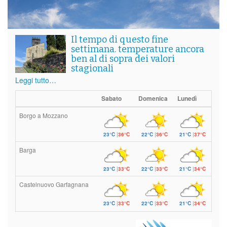
Il tempo di questo fine
settimana. temperature ancora
ben al di sopra dei valori
stagionali
Leggi tutto…
Sabato
Domenica
Lunedì
Borgo a Mozzano
23°C
|
36°C
22°C
|
36°C
21°C
|
37°C
Barga
23°C
|
33°C
22°C
|
33°C
21°C
|
34°C
Castelnuovo Garfagnana
23°C
|
33°C
22°C
|
33°C
21°C
|
34°C