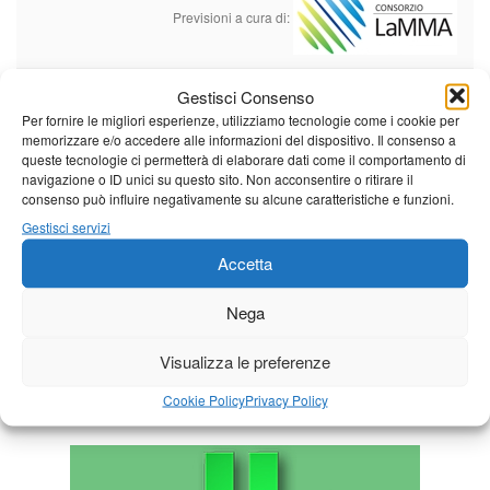
Previsioni a cura di:
Gestisci Consenso
Calendario eventi
Per fornire le migliori esperienze, utilizziamo tecnologie come i cookie per
memorizzare e/o accedere alle informazioni del dispositivo. Il consenso a
queste tecnologie ci permetterà di elaborare dati come il comportamento di
« Lug
Agosto 2026
Set »
navigazione o ID unici su questo sito. Non acconsentire o ritirare il
consenso può influire negativamente su alcune caratteristiche e funzioni.
L
M
M
G
V
S
D
Gestisci servizi
1
2
Accetta
3
4
5
6
7
8
9
10
11
12
13
14
15
16
Nega
17
18
19
20
21
22
23
Visualizza le preferenze
24
25
26
27
28
29
30
Cookie Policy
Privacy Policy
31