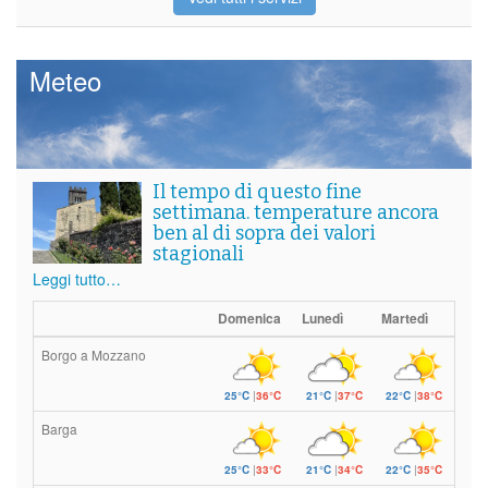
Meteo
Il tempo di questo fine
settimana. temperature ancora
ben al di sopra dei valori
stagionali
Leggi tutto…
Domenica
Lunedì
Martedì
Borgo a Mozzano
25°C
|
36°C
21°C
|
37°C
22°C
|
38°C
Barga
25°C
|
33°C
21°C
|
34°C
22°C
|
35°C