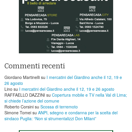
Commenti recenti
Giordano Martinelli
su
I mercatini del Giardino anche il 12, 19 e
26 agosto
Lino
su
I mercatini del Giardino anche il 12, 19 e 26 agosto
RAFFAELLO DAZZINI
su
​Copertura mobile e TV nella Val di Lima;
si chiede l’azione del comune
Roberto Corsini
su
Scossa di terremoto
Simone Tomei
su
ANPI, sdegno e condanna per la scelta del
sindaco Puglia: “Non si strumentalizzi Don Milani”