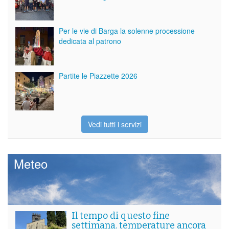
Per le vie di Barga la solenne processione
dedicata al patrono
Partite le Piazzette 2026
Vedi tutti i servizi
Meteo
Il tempo di questo fine
settimana. temperature ancora