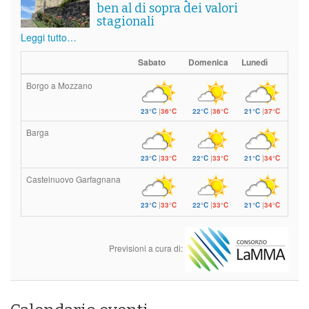
ben al di sopra dei valori
stagionali
Leggi tutto…
Sabato
Domenica
Lunedì
Borgo a Mozzano
23°C
|
36°C
22°C
|
36°C
21°C
|
37°C
Barga
23°C
|
33°C
22°C
|
33°C
21°C
|
34°C
Castelnuovo Garfagnana
23°C
|
33°C
22°C
|
33°C
21°C
|
34°C
Previsioni a cura di: