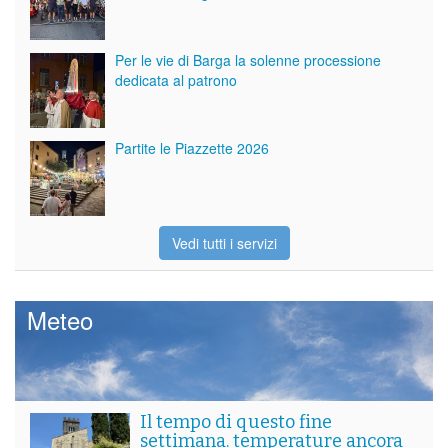
Per le vie di Barga la solenne processione
dedicata al patrono
Partite le Piazzette 2026
Vedi tutti i servizi
Meteo
Il tempo di questo fine
settimana. temperature ancora