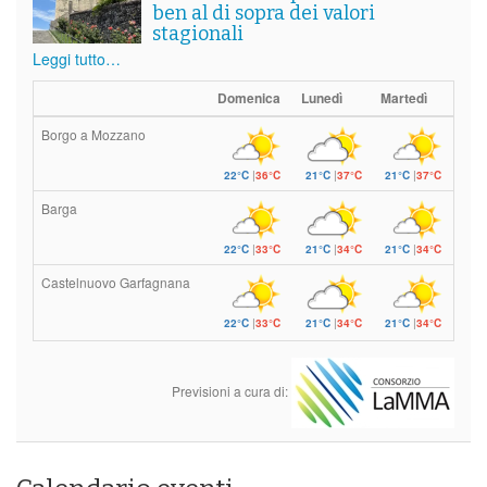
ben al di sopra dei valori
stagionali
Leggi tutto…
Domenica
Lunedì
Martedì
Borgo a Mozzano
22°C
|
36°C
21°C
|
37°C
21°C
|
37°C
Barga
22°C
|
33°C
21°C
|
34°C
21°C
|
34°C
Castelnuovo Garfagnana
22°C
|
33°C
21°C
|
34°C
21°C
|
34°C
Previsioni a cura di: