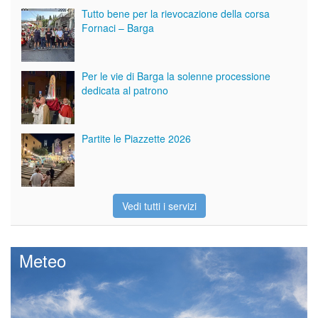
Tutto bene per la rievocazione della corsa
Fornaci – Barga
Per le vie di Barga la solenne processione
dedicata al patrono
Partite le Piazzette 2026
Vedi tutti i servizi
Meteo