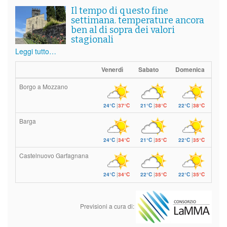
Il tempo di questo fine
settimana. temperature ancora
ben al di sopra dei valori
stagionali
Leggi tutto…
Venerdì
Sabato
Domenica
Borgo a Mozzano
24°C
|
37°C
21°C
|
38°C
22°C
|
38°C
Barga
24°C
|
34°C
21°C
|
35°C
22°C
|
35°C
Castelnuovo Garfagnana
24°C
|
34°C
22°C
|
35°C
22°C
|
35°C
Previsioni a cura di: