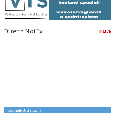
Diretta NoiTv
LIVE
Giornale di Barga Tv