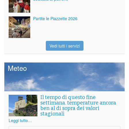
Partite le Piazzette 2026
Vedi tutti i servizi
Meteo
Il tempo di questo fine
settimana. temperature ancora
ben al di sopra dei valori
stagionali
Leggi tutto…