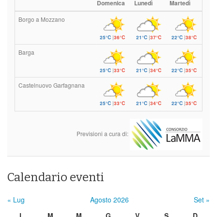
Domenica
Lunedì
Martedì
Borgo a Mozzano
25°C
|
36°C
21°C
|
37°C
22°C
|
38°C
Barga
25°C
|
33°C
21°C
|
34°C
22°C
|
35°C
Castelnuovo Garfagnana
25°C
|
33°C
21°C
|
34°C
22°C
|
35°C
Previsioni a cura di:
Calendario eventi
« Lug
Agosto 2026
Set »
L
M
M
G
V
S
D