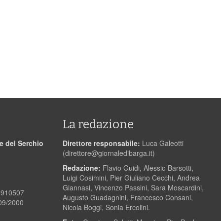
La redazione
le del Serchio
Direttore responsabile:
Luca Galeotti
(
direttore@giornaledibarga.it
)
Redazione:
Flavio Guidi, Alessio Barsotti,
Luigi Cosimini, Pier Giuliano Cecchi, Andrea
Giannasi, Vincenzo Passini, Sara Moscardini,
00910507
Augusto Guadagnini, Francesco Consani,
/09/2000
Nicola Boggi, Sonia Ercolini.