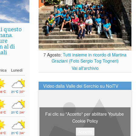
di questo
mana.
ure
 al di
ali
7 Agosto:
Tutti insieme in ricordo di Martina
Graziani (Foto Sergio Tog Togneri)
Vai all'archivio
nica
Lunedì
Video dalla Valle del Serchio su NoiTV
36°C
21°C
|
37°C
33°C
21°C
|
34°C
Fai clic su "Accetto" per abilitare Youtube
Cookie Policy
Accetto
33°C
21°C
|
34°C