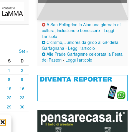
A San Pellegrino in Alpe una giornata di
cultura, inclusione e benessere
-
Leggi
l'articolo
Ciclismo, Juniores da grido al GP della
Garfagnana
-
Leggi l'articolo
Set »
Alle Prade Garfagnine celebrata la Festa
dei Pastori
-
Leggi l'articolo
S
D
1
2
8
9
15
16
22
23
29
30