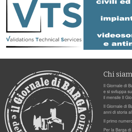
Chi sia
Il Giornale di B
e si sviluppa su
il mensile Il Gi
Il Giornale di 
anni di storia al
Il primo numero
Per la Barga di