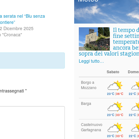
a serata nel “Blu senza
rontiere”
2 Dicembre 2025
Il tempo 
n "Cronaca"
fine setti
temperat
ancora ben
sopra dei valori stagion
Leggi tutto…
Sabato
Dome
Borgo a
Mozzano
ontrassegnati
*
23°C
|
36°C
22°C
|
Barga
23°C
|
33°C
22°C
|
Castelnuovo
Garfagnana
23°C
|
33°C
22°C
|