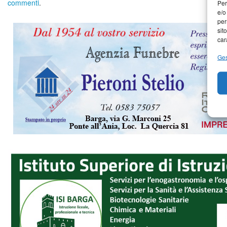
commenti
.
Per
e/o
per
sit
car
Ges