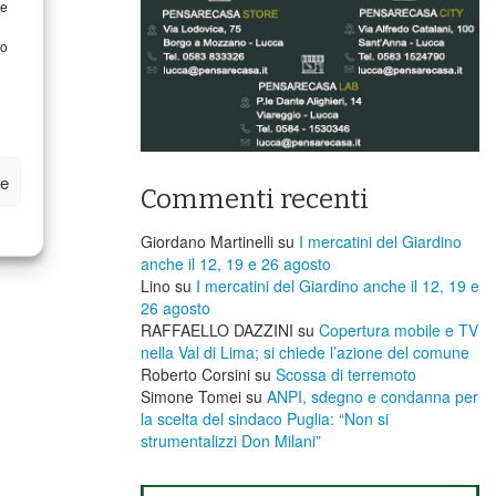
re
to
ze
Commenti recenti
Giordano Martinelli
su
I mercatini del Giardino
anche il 12, 19 e 26 agosto
Lino
su
I mercatini del Giardino anche il 12, 19 e
26 agosto
RAFFAELLO DAZZINI
su
​Copertura mobile e TV
nella Val di Lima; si chiede l’azione del comune
Roberto Corsini
su
Scossa di terremoto
Simone Tomei
su
ANPI, sdegno e condanna per
la scelta del sindaco Puglia: “Non si
strumentalizzi Don Milani”