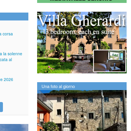
a corsa
ga la solenne
cata al
tte 2026
Una foto al giorno