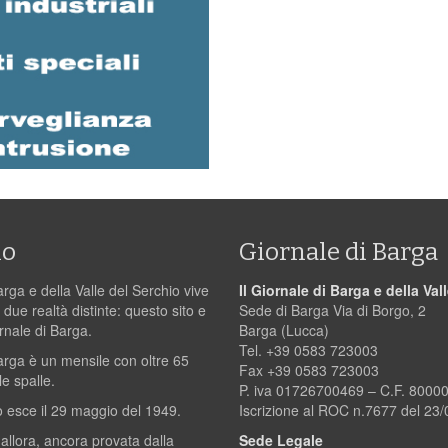
mo
Giornale di Barga
arga e della Valle del Serchio vive
Il Giornale di Barga e della Val
 due realtà distinte: questo sito e
Sede di Barga Via di Borgo, 2
ornale di Barga.
Barga (Lucca)
Tel. +39 0583 723003
Barga è un mensile con oltre 65
Fax +39 0583 723003
le spalle.
P. iva 01726700469 – C.F. 800
 esce il 29 maggio del 1949.
Iscrizione al ROC n.7677 del 23
 allora, ancora provata dalla
Sede Legale