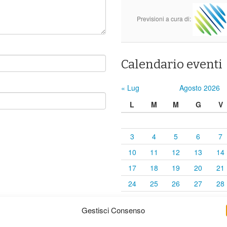
Previsioni a cura di:
Calendario eventi
« Lug
Agosto 2026
L
M
M
G
V
3
4
5
6
7
10
11
12
13
14
17
18
19
20
21
24
25
26
27
28
31
Gestisci Consenso
elaborati i dati derivati dai