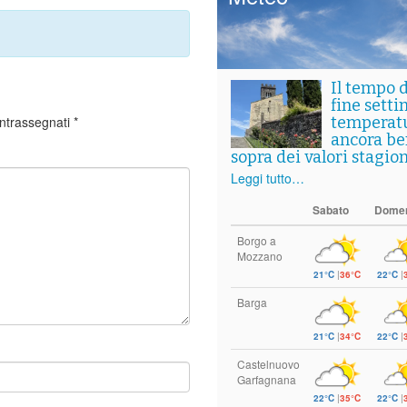
Il tempo 
fine setti
ontrassegnati
*
temperat
ancora ben
sopra dei valori stagion
Leggi tutto…
Sabato
Dome
Borgo a
Mozzano
21°C
|
36°C
22°C
|
Barga
21°C
|
34°C
22°C
|
Castelnuovo
Garfagnana
22°C
|
35°C
22°C
|