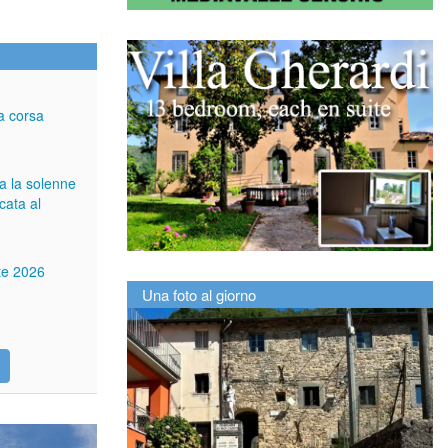
a corsa
ga la solenne
cata al
tte 2026
Una foto al giorno