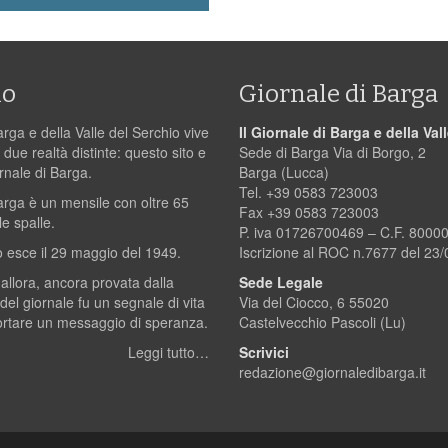
mo
Giornale di Barga
arga e della Valle del Serchio vive
Il Giornale di Barga e della Val
 due realtà distinte: questo sito e
Sede di Barga Via di Borgo, 2
ornale di Barga.
Barga (Lucca)
Tel. +39 0583 723003
Barga è un mensile con oltre 65
Fax +39 0583 723003
le spalle.
P. iva 01726700469 – C.F. 800
 esce il 29 maggio del 1949.
Iscrizione al ROC n.7677 del 23
 allora, ancora provata dalla
Sede Legale
 del giornale fu un segnale di vita
Via del Ciocco, 6 55020
ortare un messaggio di speranza.
Castelvecchio Pascoli (Lu)
Leggi tutto…
Scrivici
redazione@giornaledibarga.it