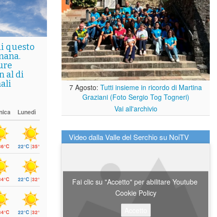
di questo
mana.
ure
 al di
ali
7 Agosto:
Tutti insieme in ricordo di Martina
Graziani (Foto Sergio Tog Togneri)
Vai all'archivio
nica
Lunedì
Video dalla Valle del Serchio su NoiTV
36°C
22°C
|
35°C
34°C
22°C
|
32°C
Fai clic su "Accetto" per abilitare Youtube
Cookie Policy
Accetto
34°C
22°C
|
32°C