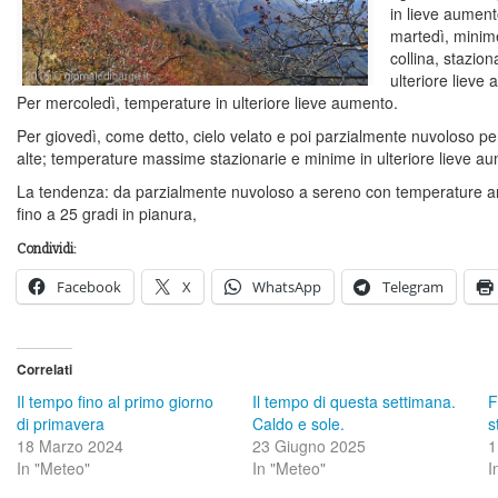
in lieve aument
martedì, minim
collina, stazio
ulteriore lieve
Per mercoledì, temperature in ulteriore lieve aumento.
Per giovedì, come detto, cielo velato e poi parzialmente nuvoloso 
alte; temperature massime stazionarie e minime in ulteriore lieve a
La tendenza: da parzialmente nuvoloso a sereno con temperature a
fino a 25 gradi in pianura,
Condividi:
Facebook
X
WhatsApp
Telegram
Correlati
Il tempo fino al primo giorno
Il tempo di questa settimana.
F
di primavera
Caldo e sole.
s
18 Marzo 2024
23 Giugno 2025
1
In "Meteo"
In "Meteo"
I