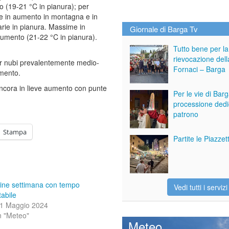
o (19-21 °C in pianura); per
e in aumento in montagna e in
narie in pianura. Massime in
Giornale di Barga Tv
 aumento (21-22 °C in pianura).
Tutto bene per la
rievocazione dell
per nubi prevalentemente medio-
Fornaci – Barga
umento.
ncora in lieve aumento con punte
Per le vie di Bar
processione dedi
patrono
Stampa
Partite le Piazze
ine settimana con tempo
Vedi tutti i servizi
tabile
1 Maggio 2024
n "Meteo"
Meteo