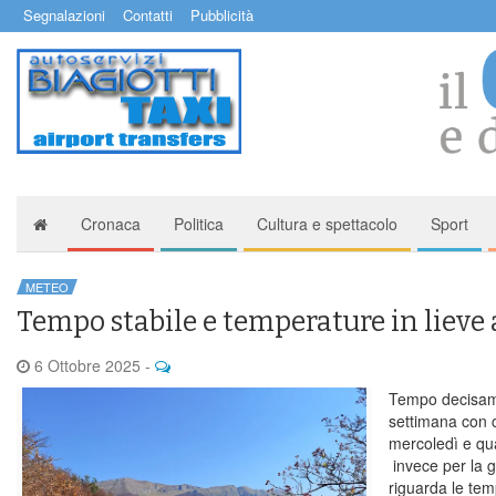
Segnalazioni
Contatti
Pubblicità
Cronaca
Politica
Cultura e spettacolo
Sport
METEO
Tempo stabile e temperature in liev
6 Ottobre 2025
-
Tempo decisame
settimana con c
mercoledì e qua
invece per la g
riguarda le te