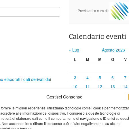
Previsioni a cura di:
Calendario eventi
« Lug
Agosto 2026
L
M
M
G
V
3
4
5
6
7
elaborati i dati derivati dai
10
11
12
13
14
17
18
19
20
21
Gestisci Consenso
24
25
26
27
28
 fornire le migliori esperienze, utilizziamo tecnologie come i cookie per memorizza
31
 accedere alle informazioni del dispositivo. Il consenso a queste tecnologie ci
metterà di elaborare dati come il comportamento di navigazione o ID unici su ques
o. Non acconsentire o ritirare il consenso può influire negativamente su alcune
atteristiche e funzioni.