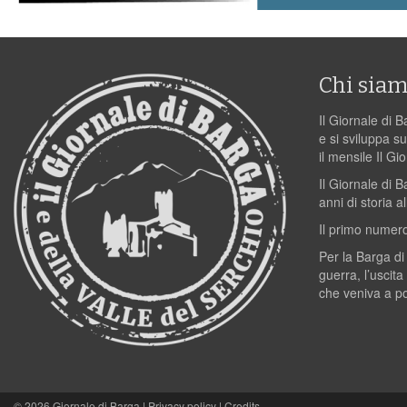
Chi sia
Il Giornale di B
e si sviluppa su
il mensile Il Gi
Il Giornale di 
anni di storia al
Il primo numero
Per la Barga di
guerra, l’uscita
che veniva a p
© 2026
Giornale di Barga
|
Privacy policy
|
Credits