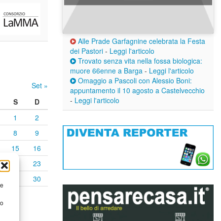
Alle Prade Garfagnine celebrata la Festa
dei Pastori
-
Leggi l'articolo
Trovato senza vita nella fossa biologica:
muore 66enne a Barga
-
Leggi l'articolo
Omaggio a Pascoli con Alessio Boni:
Set »
appuntamento il 10 agosto a Castelvecchio
-
Leggi l'articolo
S
D
1
2
8
9
15
16
22
23
29
30
re
to