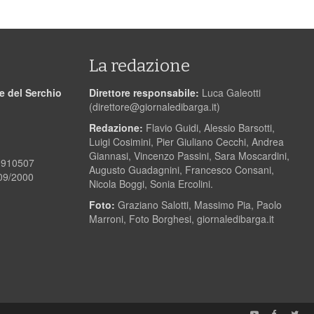
La redazione
le del Serchio
Direttore responsabile:
Luca Galeotti
(
direttore@giornaledibarga.it
)
Redazione:
Flavio Guidi, Alessio Barsotti,
Luigi Cosimini, Pier Giuliano Cecchi, Andrea
Giannasi, Vincenzo Passini, Sara Moscardini,
00910507
Augusto Guadagnini, Francesco Consani,
/09/2000
Nicola Boggi, Sonia Ercolini.
Foto:
Graziano Salotti, Massimo Pia, Paolo
Marroni, Foto Borghesi, giornaledibarga.it