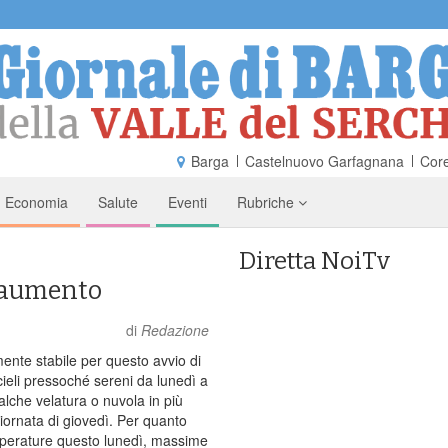
Barga
Castelnuovo Garfagnana
Core
Economia
Salute
Eventi
Rubriche
Diretta NoiTv
e aumento
di
Redazione
nte stabile per questo avvio di
ieli pressoché sereni da lunedì a
lche velatura o nuvola in più
iornata di giovedì. Per quanto
mperature questo lunedì, massime