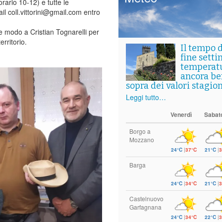
orario 10-12) e tutte le
il coll.vittorini@gmail.com entro
e modo a Cristian Tognarelli per
rritorio.
Il tempo 
fine setti
temperat
ancora ben
sopra dei valori stagion
Leggi tutto…
Venerdì
Sabat
Borgo a
Mozzano
24°C
|
37°C
21°C
|
3
Barga
24°C
|
34°C
21°C
|
3
Castelnuovo
Garfagnana
24°C
|
34°C
22°C
|
3