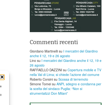
Commenti recenti
Giordano Martinelli
su
I mercatini del Giardino
anche il 12, 19 e 26 agosto
Lino
su
I mercatini del Giardino anche il 12, 19 e
26 agosto
RAFFAELLO DAZZINI
su
​Copertura mobile e TV
nella Val di Lima; si chiede l’azione del comune
Roberto Corsini
su
Scossa di terremoto
Simone Tomei
su
ANPI, sdegno e condanna per
re
la scelta del sindaco Puglia: “Non si
strumentalizzi Don Milani”
to