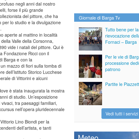
rofuso negli anni dal nostro
lli, forse il più grande
llezionista del pittore, che ha
Giornale di Barga Tv
per lo studio e la divulgazione
.
Tutto bene per la
o aperte al mattino in località
rievocazione dell
e della Valle della Corsonna,
Fornaci – Barga
0 vide i natali del pittore. Qui è
la Fondazione Ricci con il
Per le vie di Bar
di Barga e con la
processione dedi
un mazzo di fiori sulla tomba di
patrono
re dell’Istituto Storico Lucchese
rale di Vittorini e alcuni
Partite le Piazze
i dove è stata inaugurata la mostra
 anni di studio. Un’esposizione
vivaci, tra paesaggi familiari,
 excursus nell’opera pluridecennale
Vedi tutti i servizi
Vittorio Lino Biondi per la
endenti dell’artista, e tanti
Meteo