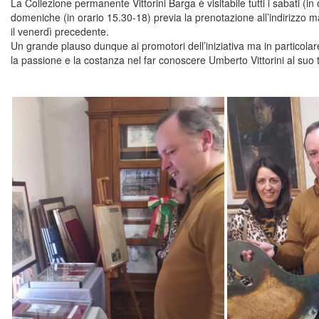
La Collezione permanente Vittorini Barga è visitabile tutti i sabati (in 
domeniche (in orario 15.30-18) previa la prenotazione all’indirizzo ma
il venerdì precedente.
Un grande plauso dunque ai promotori dell’iniziativa ma in particolar
la passione e la costanza nel far conoscere Umberto Vittorini al suo te