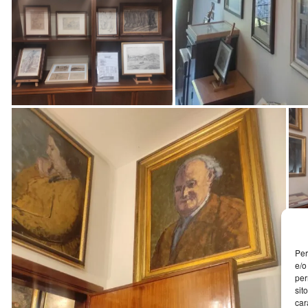
Per
e/o
per
sit
car