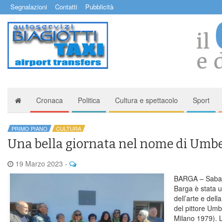
Segnalazioni
Contatti
Pubblicità
Cronaca
Politica
Cultura e spettacolo
Sport
PRIMO PIANO
CULTURA
Una bella giornata nel nome di Umbe
19 Marzo 2023
-
BARGA – Sabato 
Barga è stata u
dell’arte e dell
del pittore Umb
Milano 1979). La