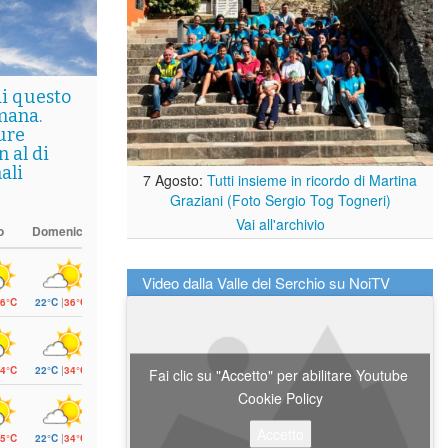
di questo
mana.
ure
 al di
ali
7 Agosto:
Tutti insieme in ricordo di Martina
Graziani (Foto Sergio Tog Togneri)
Vai all'archivio
o
Domenica
Video dalla Valle del Serchio su NoiTV
6°C
22°C
|
36°C
4°C
22°C
|
34°C
Fai clic su "Accetto" per abilitare Youtube
Cookie Policy
Accetto
5°C
22°C
|
34°C