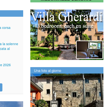
a corsa
ga la solenne
cata al
tte 2026
Una foto al giorno