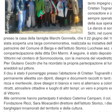
tanto impegno p
Cristian Tognare
conoscitore e co
sempre operato 
della sua opera
Le danze si son
Sichi, nel cuor
presso la casa della famiglia Marchi Gonnella, che il 22 giugno del 189
stata scoperta una targa commemorativa, realizzata su iniziativa del
patrocinio del Comune di Barga e dell’Istituto Storico Lucchese sez. 
compartecipazione della ditta Dini Marmi. A seguire, è stato deposto 
Vittorini nel cimitero di Sommocolonia, con la memoria del vicediretto
Pier Giuliano Cecchi che ha ricordato la propria partecipazione al fune
aneddoti sul pittore.
Il clou è stato il pomeriggio presso l’abitazione di Cristian Tognarell
permanente allestita con dipinti, disegni e documenti raccolti in tanti
ricca e meritevole, dove disegni in bianco e nero si alternano a colori 
ritratti, atmosfere cittadine e luoghi di altri tempi: un vero e proprio
di Vittorini.
Alle cerimonie hanno partecipato il sindaco Caterina Campani, il col. 
Fondazione Ricci, Sara Moscardini direttore dell’Istituto Storico, i disc
barghigiani innamorati del territorio e della cultura.