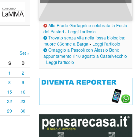
Alle Prade Garfagnine celebrata la Festa
dei Pastori
-
Leggi l'articolo
Trovato senza vita nella fossa biologica:
muore 66enne a Barga
-
Leggi l'articolo
Omaggio a Pascoli con Alessio Boni:
Set »
appuntamento il 10 agosto a Castelvecchio
-
Leggi l'articolo
S
D
1
2
8
9
15
16
22
23
29
30