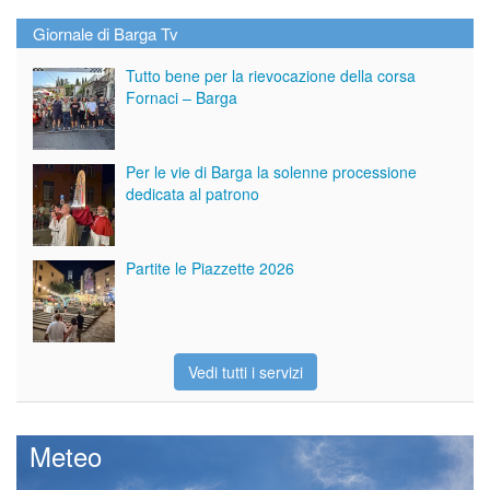
Giornale di Barga Tv
Tutto bene per la rievocazione della corsa
Fornaci – Barga
Per le vie di Barga la solenne processione
dedicata al patrono
Partite le Piazzette 2026
Vedi tutti i servizi
Meteo