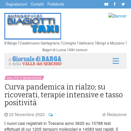
Segnalazioni
Contatti
Pubblicità
Barga
Castelnuovo Garfagnana
Coreglia
Gallicano
Borgo a Mozzano
Bagni di Lucca
Altri comuni
SALUTE E BENESSERE
Curva pandemica in rialzo; su
ricoverati, terapie intensive e tasso
positività
22 Novembre 2022
-
di
Redazione
I nuovi casi registrati in Toscana sono 3620 su 15788 test
effettuati di cui 1205 tamponi molecolari e 14583 test rapidi. Il