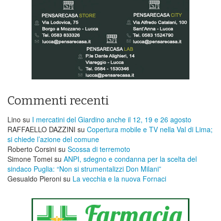
Commenti recenti
Lino
su
I mercatini del Giardino anche il 12, 19 e 26 agosto
RAFFAELLO DAZZINI
su
​Copertura mobile e TV nella Val di Lima;
si chiede l’azione del comune
Roberto Corsini
su
Scossa di terremoto
Simone Tomei
su
ANPI, sdegno e condanna per la scelta del
sindaco Puglia: “Non si strumentalizzi Don Milani”
Gesualdo Pieroni
su
La vecchia e la nuova Fornaci