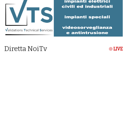
Diretta NoiTv
LIVE