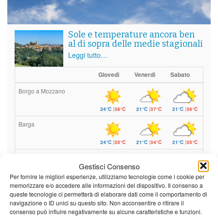
Sole e temperature ancora ben
al di sopra delle medie stagionali
Leggi tutto…
Giovedì
Venerdì
Sabato
Borgo a Mozzano
24°C
|
38°C
21°C
|
37°C
21°C
|
38°C
Barga
24°C
|
35°C
21°C
|
34°C
21°C
|
35°C
Castelnuovo Garfagnana
Gestisci Consenso
24°C
|
35°C
21°C
|
34°C
21°C
|
35°C
Per fornire le migliori esperienze, utilizziamo tecnologie come i cookie per
memorizzare e/o accedere alle informazioni del dispositivo. Il consenso a
queste tecnologie ci permetterà di elaborare dati come il comportamento di
navigazione o ID unici su questo sito. Non acconsentire o ritirare il
Previsioni a cura di:
consenso può influire negativamente su alcune caratteristiche e funzioni.