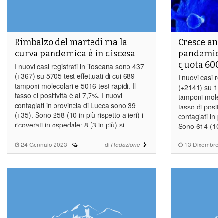
Rimbalzo del martedì ma la
Cresce an
curva pandemica è in discesa
pandemica
quota 60
I nuovi casi registrati in Toscana sono 437
(+367) su 5705 test effettuati di cui 689
I nuovi casi 
tamponi molecolari e 5016 test rapidi. Il
(+2141) su 13
tasso di positività è al 7,7%. I nuovi
tamponi molec
contagiati in provincia di Lucca sono 39
tasso di posit
(+35). Sono 258 (10 in più rispetto a ieri) i
contagiati in
ricoverati in ospedale: 8 (3 in più) si...
Sono 614 (10 
24 Gennaio 2023
-
di
13 Dicembre
Redazione