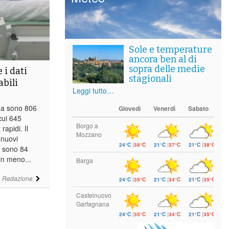
Sole e temperature
ancora ben al di
sopra delle medie
 i dati
stagionali
abili
Leggi tutto…
ana sono 806
Giovedì
Venerdì
Sabato
 cui 645
Borgo a
rapidi. Il
Mozzano
 nuovi
24°C
|
38°C
21°C
|
37°C
21°C
|
38°C
a sono 84
 in meno...
Barga
i
Redazione
24°C
|
35°C
21°C
|
34°C
21°C
|
35°C
Castelnuovo
Garfagnana
24°C
|
35°C
21°C
|
34°C
21°C
|
35°C