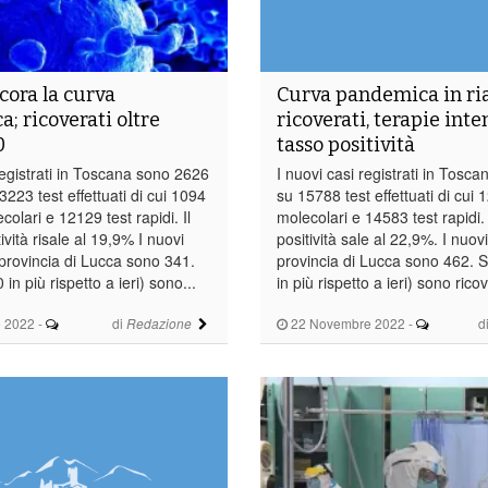
cora la curva
Curva pandemica in ria
; ricoverati oltre
ricoverati, terapie inte
0
tasso positività
registrati in Toscana sono 2626
I nuovi casi registrati in Tosc
223 test effettuati di cui 1094
su 15788 test effettuati di cui
olari e 12129 test rapidi. Il
molecolari e 14583 test rapidi. 
ività risale al 19,9% I nuovi
positività sale al 22,9%. I nuovi
 provincia di Lucca sono 341.
provincia di Lucca sono 462. 
in più rispetto a ieri) sono...
in più rispetto a ieri) sono ricove
 2022
-
di
22 Novembre 2022
-
d
Redazione