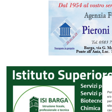
Per
e/o
per
sit
car