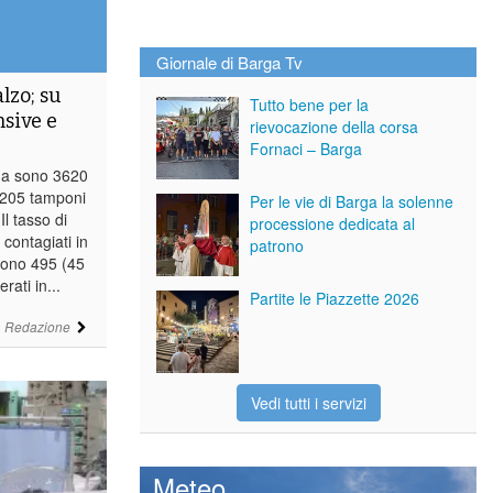
Giornale di Barga Tv
lzo; su
Tutto bene per la
nsive e
rievocazione della corsa
Fornaci – Barga
ana sono 3620
 1205 tamponi
Per le vie di Barga la solenne
Il tasso di
processione dedicata al
 contagiati in
patrono
Sono 495 (45
rati in...
Partite le Piazzette 2026
i
Redazione
Vedi tutti i servizi
Meteo