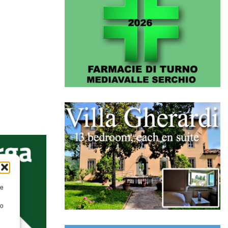
re
to