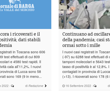
ora i ricoverati e il
Continuano ad oscillare
ositività; dati stabili
della pandemia; casi st
ndemia
ormai sotto i mille
registrati in Toscana sono 606
I nuovi casi registrati in Tosc
9 test effettuati di cui 809
(-97) su 6288 test effettuati di
olari e 4580 test rapidi. Il
tamponi molecolari e 5643 test 
ività cala all’11,2%. I nuovi
tasso di positività è al 12,8%. I
 provincia di Lucca sono 58
contagiati in provincia di Lucc
verati sono 169 (9 in meno...
(+13). I ricoverati sono 178 (6
e 2022
-
di
16 Settembre 2022
-
d
Redazione