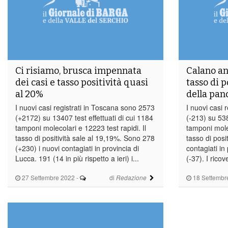
Ci risiamo, brusca impennata
Calano anc
dei casi e tasso positività quasi
tasso di p
al 20%
della pa
I nuovi casi registrati in Toscana sono 2573
I nuovi casi 
(+2172) su 13407 test effettuati di cui 1184
(-213) su 538
tamponi molecolari e 12223 test rapidi. Il
tamponi molec
tasso di positività sale al 19,19%. Sono 278
tasso di posit
(+230) i nuovi contagiati in provincia di
contagiati in
Lucca. 191 (14 in più rispetto a ieri) i...
(-37). I rico
27 Settembre 2022
-
di
18 Settembr
Redazione