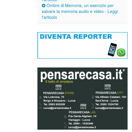
Ombre di Memoria, un esercizio per
salvare la memoria audio e video
-
Leggi
l'articolo