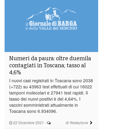
Numeri da paura: oltre duemila
contagiati in Toscana; tasso al
4,6%
I nuovi casi registrati in Toscana sono 2038
(+722) su 43963 test effettuati di cui 16022
tamponi molecolari e 27941 test rapidi. Il
tasso dei nuovi positivi è del 4,64%. I
vaccini somministrati attualmente in
Toscana sono 6.934096.
22 Dicembre 2021
-
di
Redazione