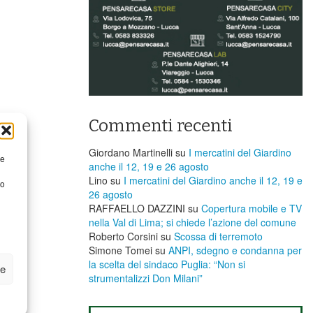
Commenti recenti
Giordano Martinelli
su
I mercatini del Giardino
re
anche il 12, 19 e 26 agosto
Lino
su
I mercatini del Giardino anche il 12, 19 e
to
26 agosto
RAFFAELLO DAZZINI
su
​Copertura mobile e TV
nella Val di Lima; si chiede l’azione del comune
Roberto Corsini
su
Scossa di terremoto
Simone Tomei
su
ANPI, sdegno e condanna per
la scelta del sindaco Puglia: “Non si
ze
strumentalizzi Don Milani”