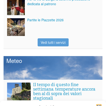
dedicata al patrono
Partite le Piazzette 2026
Vedi tutti i servizi
Meteo
Il tempo di questo fine
settimana. temperature ancora
ben al di sopra dei valori
stagionali
Leggi tutto…