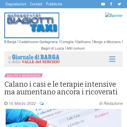
Segnalazioni
Contatti
Pubblicità
Barga
Castelnuovo Garfagnana
Coreglia
Gallicano
Borgo a Mozzano
Bagni di Lucca
Altri comuni
SALUTE E BENESSERE
Calano i casi e le terapie intensive
ma aumentano ancora i ricoverati
16 Marzo 2022
-
di
Redazione