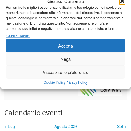
Gestisci Consenso
Per fornire le migliori esperienze, utilizziamo tecnologie come i cookie per
Sabato
Domenica
Lunedì
memorizzare e/o accedere alle informazioni del dispositivo. Il consenso a
Borgo a Mozzano
queste tecnologie ci permetterà di elaborare dati come il comportamento di
navigazione o ID unici su questo sito. Non acconsentire o ritirare il
consenso può influire negativamente su alcune caratteristiche e funzioni.
21°C
|
36°C
22°C
|
36°C
22°C
|
35°C
Gestisci servizi
Barga
Accetta
21°C
|
34°C
22°C
|
34°C
22°C
|
32°C
Castelnuovo Garfagnana
Nega
22°C
|
35°C
22°C
|
34°C
22°C
|
32°C
Visualizza le preferenze
Cookie Policy
Privacy Policy
Previsioni a cura di:
Calendario eventi
« Lug
Agosto 2026
Set »