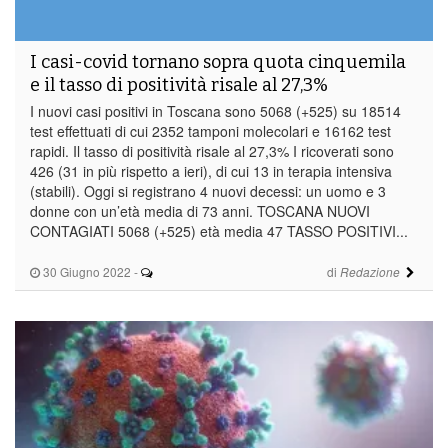
I casi-covid tornano sopra quota cinquemila
e il tasso di positività risale al 27,3%
I nuovi casi positivi in Toscana sono 5068 (+525) su 18514
test effettuati di cui 2352 tamponi molecolari e 16162 test
rapidi. Il tasso di positività risale al 27,3% I ricoverati sono
426 (31 in più rispetto a ieri), di cui 13 in terapia intensiva
(stabili). Oggi si registrano 4 nuovi decessi: un uomo e 3
donne con un’età media di 73 anni. TOSCANA NUOVI
CONTAGIATI 5068 (+525) età media 47 TASSO POSITIVI...
30 Giugno 2022
-
di
Redazione