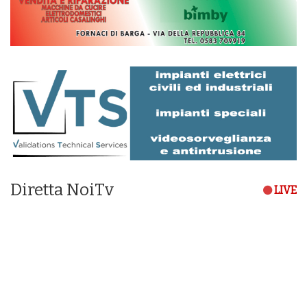
Diretta NoiTv
LIVE