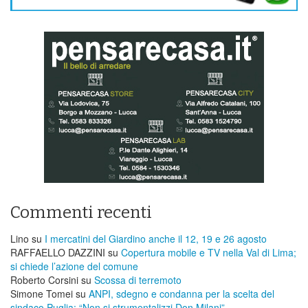
Commenti recenti
Lino
su
I mercatini del Giardino anche il 12, 19 e 26 agosto
RAFFAELLO DAZZINI
su
​Copertura mobile e TV nella Val di Lima;
si chiede l’azione del comune
Roberto Corsini
su
Scossa di terremoto
Simone Tomei
su
ANPI, sdegno e condanna per la scelta del
sindaco Puglia: “Non si strumentalizzi Don Milani”