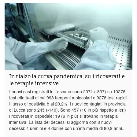
In rialzo la curva pandemica; su i ricoverati e
le terapie intensive
I nuovi casi registrati in Toscana sono 2071 (-837) su 10276
test effettuati di cui 998 tamponi molecolari e 9278 test rapidi.
Il tasso di positività è al 20,2%. I nuovi contagiati in provincia
di Lucca sono 245 (-140). Sono 457 (10 in più rispetto a ieri)
i ricoverati in ospedale: 19 (6 in più) si trovano in terapia
intensiva. La lista dei decessi si aggiorna con 8 nuovi
decessi: 4 uomini e 4 donne con un’età media di 80,9 anni...