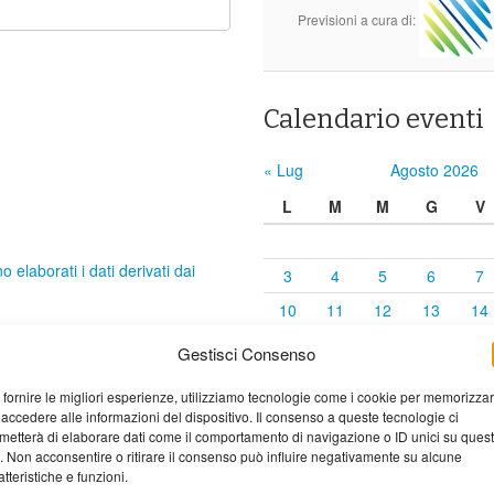
Previsioni a cura di:
Calendario eventi
« Lug
Agosto 2026
L
M
M
G
V
elaborati i dati derivati dai
3
4
5
6
7
10
11
12
13
14
17
18
19
20
21
Gestisci Consenso
24
25
26
27
28
 fornire le migliori esperienze, utilizziamo tecnologie come i cookie per memorizza
31
 accedere alle informazioni del dispositivo. Il consenso a queste tecnologie ci
metterà di elaborare dati come il comportamento di navigazione o ID unici su ques
o. Non acconsentire o ritirare il consenso può influire negativamente su alcune
atteristiche e funzioni.