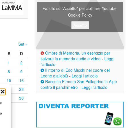
Fai clic su "Accetto" per abilitare Youtube
Cookie Policy
Accetto
Set »
Ombre di Memoria, un esercizio per
S
D
salvare la memoria audio e video
-
Leggi
1
2
l'articolo
Il ritorno di Edo Micchi nel cuore del
8
9
Leone gialloblù
-
Leggi l'articolo
15
16
Raccolta Firme a San Pellegrino in Alpe
contro il parchimetro
-
Leggi l'articolo
22
23
29
30
re
to