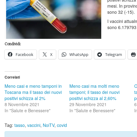
mesi. In provinc
sono 32 (-15).
I vaccini attua
sono 6.179793
Condividi:
Facebook
X
WhatsApp
Telegram
Correlati
Meno casi e meno tamponi in
Meno casi ma molti meno
C
Toscana ma il tasso dei nuovi
tamponi; il tasso dei nuovi
t
positivi schizza al 2%
positivi schizza al 2,60%
p
8 Novembre 2021
29 Novembre 2021
6
In "Salute e Benessere"
In "Salute e Benessere"
I
Tag:
tasso
,
vaccini
,
NoiTV
,
covid