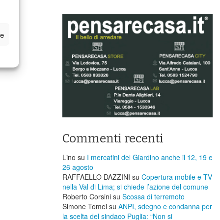
ze
Commenti recenti
Lino
su
I mercatini del Giardino anche il 12, 19 e
26 agosto
RAFFAELLO DAZZINI
su
​Copertura mobile e TV
nella Val di Lima; si chiede l’azione del comune
Roberto Corsini
su
Scossa di terremoto
Simone Tomei
su
ANPI, sdegno e condanna per
la scelta del sindaco Puglia: “Non si