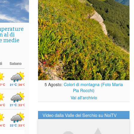
mperature
 al di
le medie
dì
Sabato
5 Agosto:
Colori di montagna (Foto Maria
7°C
21°C
|
36°C
Pia Rocchi)
Vai all'archivio
4°C
21°C
|
33°C
Video dalla Valle del Serchio su NoiTV
4°C
22°C
|
33°C