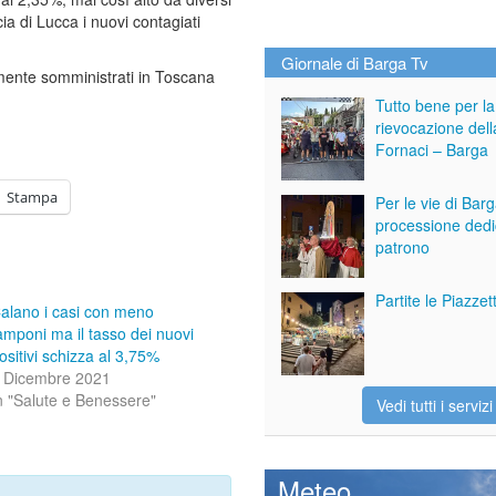
ia di Lucca i nuovi contagiati
Giornale di Barga Tv
lmente somministrati in Toscana
Tutto bene per la
rievocazione dell
Fornaci – Barga
Stampa
Per le vie di Bar
processione dedi
patrono
Partite le Piazze
alano i casi con meno
amponi ma il tasso dei nuovi
ositivi schizza al 3,75%
 Dicembre 2021
n "Salute e Benessere"
Vedi tutti i servizi
Meteo