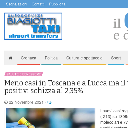
Segnalazioni
Contatti
Pubblicità
Cronaca
Politica
Cultura e spettacolo
Sport
SALUTE E BENESSERE
Meno casi in Toscana e a Lucca ma il 
positivi schizza al 2,35%
22 Novembre 2021
-
I nuovi casi re
(-213) su 13084
molecolari e 776
positivi schizza