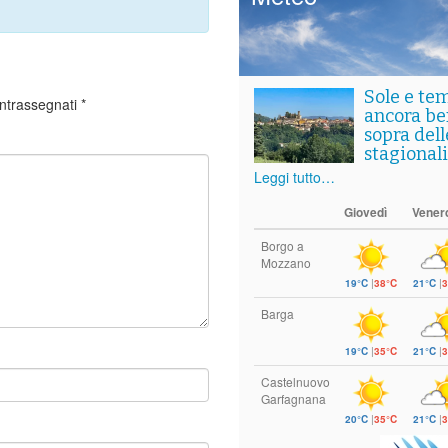
Sole e te
ontrassegnati
*
ancora ben
sopra del
stagionali
Leggi tutto…
Giovedì
Vener
Borgo a
Mozzano
19°C
|
38°C
21°C
|
3
Barga
19°C
|
35°C
21°C
|
3
Castelnuovo
Garfagnana
20°C
|
35°C
21°C
|
3