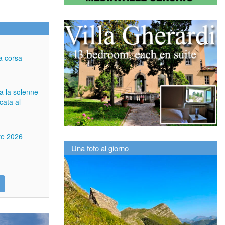
a corsa
ga la solenne
cata al
tte 2026
Una foto al giorno