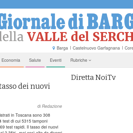
Barga
Castelnuovo Garfagnana
Core
Economia
Salute
Eventi
Rubriche
Diretta NoiTv
tasso dei nuovi
di
Redazione
gistrati in Toscana sono 308
 test di cui 5315 tamponi
9 test rapidi. Il tasso dei nuovi
 al 2,35%, mai così alto da diversi