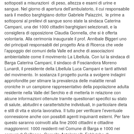
sottoposti a misurazioni di peso, altezza e esami di urine e
sangue. Nel giorno di apertura dell’ambulatorio, il cui responsabile
sarà il medico barghigiano dottor Gabriele Palazzini, le prime a
sottoporsi al prelievi di sangue sono state la sindaca Caterina
Campani, una dei 1000 cittadini barghigiani selezionati, e la
consigliera di opposizione Claudia Gonnella, che si è offerta
volontaria. Alla cerimonia inaugurale il prof. Annibale Biggeri uno
dei principali responsabili del progetto Aria di Ricerca che vede
l’appoggio dei comuni della Valle ed anche di associazioni
ambientaliste come il movimento La Libellula. Con lui la sindaca di
Barga Caterina Campani, il sindaco di Fosciandora Moreno
Lunardi, il presidente della Libellula Luca Campani e tanti attivisti
del movimento. In sostanza il progetto punta a svolgere indagini
approfondite per stimare la prevalenza delle malattie renali
croniche in un campione rappresentativo della popolazione adulta
residente nella Valle del Serchio e di metterla in relazione con
alcune informazioni ottenute tramite questionari specifici su stato
di salute, abitudini e caratteristiche individuali, in particolare dieta
e stili di vita e storia lavorativa. Il tutto per verificare l’eventuale
connessione anche con possibili agenti inquinanti esterni. Per fare
questo saranno coinvolti alla fine 2000 cittadini e cittadine
maggiorenni: 1000 residenti nel Comune di Barga e 1000 nei