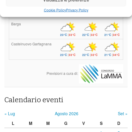
Borgo a Mozzano
Cookie Policy
Privacy Policy
23°C
|
36°C
22°C
|
36°C
21°C
|
37°C
Barga
23°C
|
33°C
22°C
|
33°C
21°C
|
34°C
Castelnuovo Garfagnana
23°C
|
33°C
22°C
|
33°C
21°C
|
34°C
Previsioni a cura di:
Calendario eventi
« Lug
Agosto 2026
Set »
L
M
M
G
V
S
D