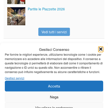
Partite le Piazzette 2026
Vedi tutti i servizi
Meteo
Gestisci Consenso
Per fornire le migliori esperienze, utilizziamo tecnologie come i cookie per
memorizzare e/o accedere alle informazioni del dispositivo. Il consenso a
queste tecnologie ci permetterà di elaborare dati come il comportamento di
navigazione o ID unici su questo sito. Non acconsentire o ritirare il
consenso può influire negativamente su alcune caratteristiche e funzioni.
Il tempo di questo fine
Gestisci servizi
settimana. temperature ancora
ben al di sopra dei valori
Accetta
stagionali
Leggi tutto…
Nega
Sabato
Domenica
Lunedì
Visualizza le preferenze