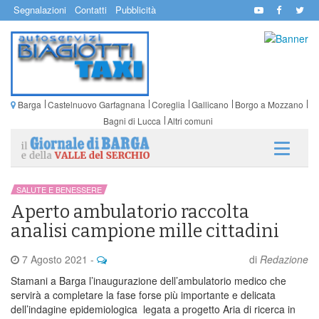
Segnalazioni
Contatti
Pubblicità
Barga
Castelnuovo Garfagnana
Coreglia
Gallicano
Borgo a Mozzano
Bagni di Lucca
Altri comuni
SALUTE E BENESSERE
Aperto ambulatorio raccolta
analisi campione mille cittadini
7 Agosto 2021
-
di
Redazione
Stamani a Barga l’inaugurazione dell’ambulatorio medico che
servirà a completare la fase forse più importante e delicata
dell’indagine epidemiologica legata a progetto Aria di ricerca in