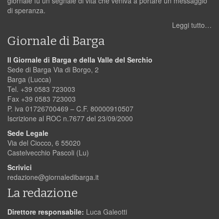
giornale fu un segnale di vita che veniva a portare un messaggio
di speranza.
Leggi tutto…
Giornale di Barga
Il Giornale di Barga e della Valle del Serchio
Sede di Barga Via di Borgo, 2
Barga (Lucca)
Tel. +39 0583 723003
Fax +39 0583 723003
P. iva 01726700469 – C.F. 80000910507
Iscrizione al ROC n.7677 del 23/09/2000
Sede Legale
Via del Ciocco, 6 55020
Castelvecchio Pascoli (Lu)
Scrivici
redazione@giornaledibarga.it
La redazione
Direttore responsabile:
Luca Galeotti