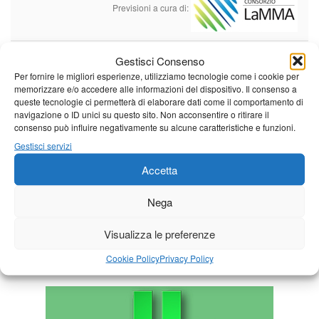
Previsioni a cura di:
Gestisci Consenso
Calendario eventi
Per fornire le migliori esperienze, utilizziamo tecnologie come i cookie per
memorizzare e/o accedere alle informazioni del dispositivo. Il consenso a
queste tecnologie ci permetterà di elaborare dati come il comportamento di
« Lug
Agosto 2026
Set »
navigazione o ID unici su questo sito. Non acconsentire o ritirare il
consenso può influire negativamente su alcune caratteristiche e funzioni.
L
M
M
G
V
S
D
Gestisci servizi
1
2
Accetta
3
4
5
6
7
8
9
10
11
12
13
14
15
16
Nega
17
18
19
20
21
22
23
Visualizza le preferenze
24
25
26
27
28
29
30
Cookie Policy
Privacy Policy
31