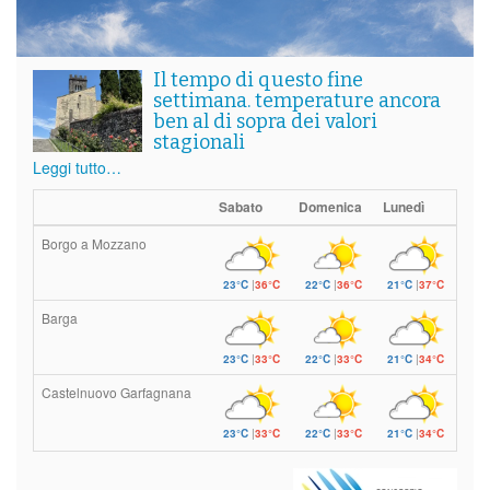
Il tempo di questo fine
settimana. temperature ancora
ben al di sopra dei valori
stagionali
Leggi tutto…
Sabato
Domenica
Lunedì
Borgo a Mozzano
23°C
|
36°C
22°C
|
36°C
21°C
|
37°C
Barga
23°C
|
33°C
22°C
|
33°C
21°C
|
34°C
Castelnuovo Garfagnana
23°C
|
33°C
22°C
|
33°C
21°C
|
34°C