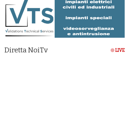
Diretta NoiTv
LIVE