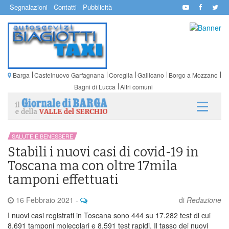
Segnalazioni
Contatti
Pubblicità
Barga
Castelnuovo Garfagnana
Coreglia
Gallicano
Borgo a Mozzano
Bagni di Lucca
Altri comuni
SALUTE E BENESSERE
Stabili i nuovi casi di covid-19 in
Toscana ma con oltre 17mila
tamponi effettuati
16 Febbraio 2021
-
di
Redazione
I nuovi casi registrati in Toscana sono 444 su 17.282 test di cui
8.691 tamponi molecolari e 8.591 test rapidi. Il tasso dei nuovi