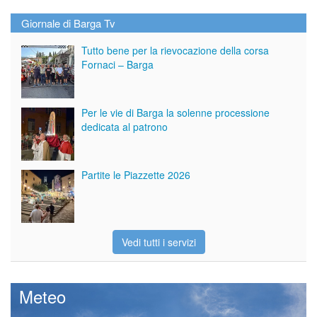
Giornale di Barga Tv
Tutto bene per la rievocazione della corsa
Fornaci – Barga
Per le vie di Barga la solenne processione
dedicata al patrono
Partite le Piazzette 2026
Vedi tutti i servizi
Meteo