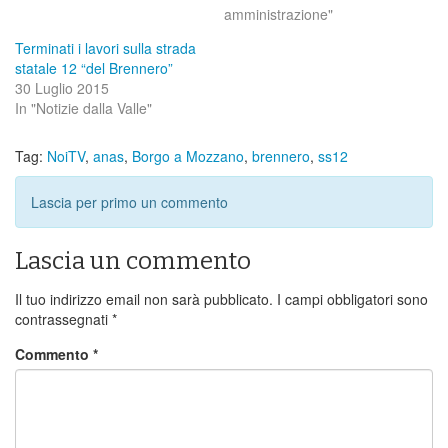
amministrazione"
Terminati i lavori sulla strada
statale 12 “del Brennero”
30 Luglio 2015
In "Notizie dalla Valle"
Tag:
NoiTV
,
anas
,
Borgo a Mozzano
,
brennero
,
ss12
Lascia per primo un commento
Lascia un commento
Il tuo indirizzo email non sarà pubblicato.
I campi obbligatori sono
contrassegnati
*
Commento
*