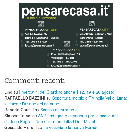
Commenti recenti
Lino
su
I mercatini del Giardino anche il 12, 19 e 26 agosto
RAFFAELLO DAZZINI
su
​Copertura mobile e TV nella Val di Lima;
si chiede l’azione del comune
Roberto Corsini
su
Scossa di terremoto
Simone Tomei
su
ANPI, sdegno e condanna per la scelta del
sindaco Puglia: “Non si strumentalizzi Don Milani”
Gesualdo Pieroni
su
La vecchia e la nuova Fornaci