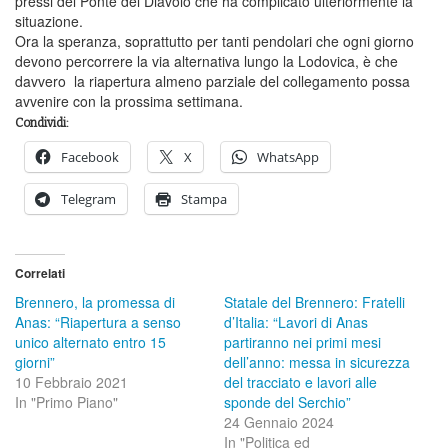
pressi del Ponte del Diavolo che ha complicato ulteriormente la
situazione.
Ora la speranza, soprattutto per tanti pendolari che ogni giorno
devono percorrere la via alternativa lungo la Lodovica, è che
davvero la riapertura almeno parziale del collegamento possa
avvenire con la prossima settimana.
Condividi:
Facebook
X
WhatsApp
Telegram
Stampa
Correlati
Brennero, la promessa di
Statale del Brennero: Fratelli
Anas: “Riapertura a senso
d’Italia: “Lavori di Anas
unico alternato entro 15
partiranno nei primi mesi
giorni”
dell’anno: messa in sicurezza
10 Febbraio 2021
del tracciato e lavori alle
In "Primo Piano"
sponde del Serchio”
24 Gennaio 2024
In "Politica ed