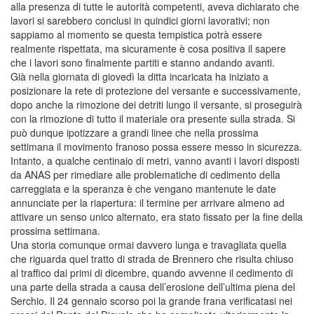
alla presenza di tutte le autorità competenti, aveva dichiarato che
lavori si sarebbero conclusi in quindici giorni lavorativi; non
sappiamo al momento se questa tempistica potrà essere
realmente rispettata, ma sicuramente è cosa positiva il sapere
che i lavori sono finalmente partiti e stanno andando avanti.
Già nella giornata di giovedì la ditta incaricata ha iniziato a
posizionare la rete di protezione del versante e successivamente,
dopo anche la rimozione dei detriti lungo il versante, si proseguirà
con la rimozione di tutto il materiale ora presente sulla strada. Si
può dunque ipotizzare a grandi linee che nella prossima
settimana il movimento franoso possa essere messo in sicurezza.
Intanto, a qualche centinaio di metri, vanno avanti i lavori disposti
da ANAS per rimediare alle problematiche di cedimento della
carreggiata e la speranza è che vengano mantenute le date
annunciate per la riapertura: il termine per arrivare almeno ad
attivare un senso unico alternato, era stato fissato per la fine della
prossima settimana.
Una storia comunque ormai davvero lunga e travagliata quella
che riguarda quel tratto di strada de Brennero che risulta chiuso
al traffico dai primi di dicembre, quando avvenne il cedimento di
una parte della strada a causa dell’erosione dell’ultima piena del
Serchio. Il 24 gennaio scorso poi la grande frana verificatasi nei