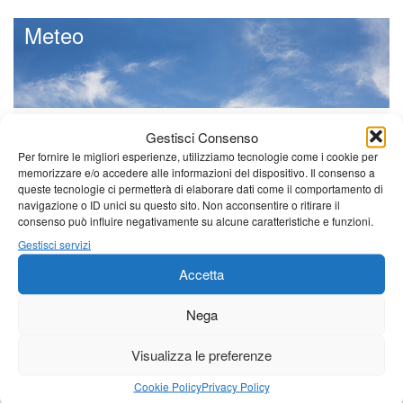
Meteo
Sole e temperature ancora ben
Gestisci Consenso
al di sopra delle medie stagionali
Per fornire le migliori esperienze, utilizziamo tecnologie come i cookie per
Leggi tutto…
memorizzare e/o accedere alle informazioni del dispositivo. Il consenso a
queste tecnologie ci permetterà di elaborare dati come il comportamento di
Venerdì
Sabato
Domenica
navigazione o ID unici su questo sito. Non acconsentire o ritirare il
consenso può influire negativamente su alcune caratteristiche e funzioni.
Borgo a Mozzano
Gestisci servizi
21°C
|
37°C
21°C
|
38°C
23°C
|
38°C
Accetta
Barga
Nega
21°C
|
34°C
21°C
|
35°C
23°C
|
35°C
Visualizza le preferenze
Castelnuovo Garfagnana
Cookie Policy
Privacy Policy
21°C
|
34°C
21°C
|
35°C
23°C
|
35°C