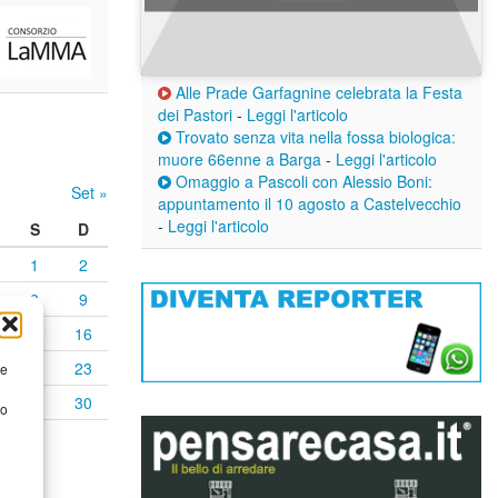
Alle Prade Garfagnine celebrata la Festa
dei Pastori
-
Leggi l'articolo
Trovato senza vita nella fossa biologica:
muore 66enne a Barga
-
Leggi l'articolo
Omaggio a Pascoli con Alessio Boni:
Set »
appuntamento il 10 agosto a Castelvecchio
-
Leggi l'articolo
S
D
1
2
8
9
15
16
22
23
re
29
30
to