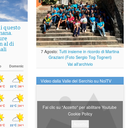
di questo
mana.
ure
 al di
ali
7 Agosto:
Tutti insieme in ricordo di Martina
Graziani (Foto Sergio Tog Togneri)
Vai all'archivio
o
Domenica
Video dalla Valle del Serchio su NoiTV
6°C
22°C
|
36°C
4°C
22°C
|
34°C
Fai clic su "Accetto" per abilitare Youtube
Cookie Policy
Accetto
5°C
22°C
|
34°C