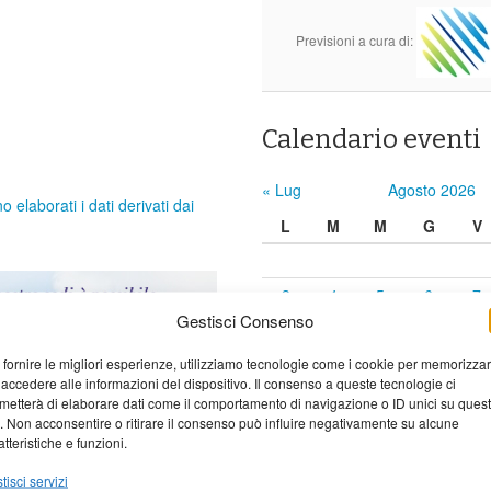
Previsioni a cura di:
Calendario eventi
« Lug
Agosto 2026
elaborati i dati derivati dai
L
M
M
G
V
3
4
5
6
7
Gestisci Consenso
10
11
12
13
14
17
18
19
20
21
 fornire le migliori esperienze, utilizziamo tecnologie come i cookie per memorizza
 accedere alle informazioni del dispositivo. Il consenso a queste tecnologie ci
24
25
26
27
28
metterà di elaborare dati come il comportamento di navigazione o ID unici su ques
o. Non acconsentire o ritirare il consenso può influire negativamente su alcune
31
atteristiche e funzioni.
tisci servizi