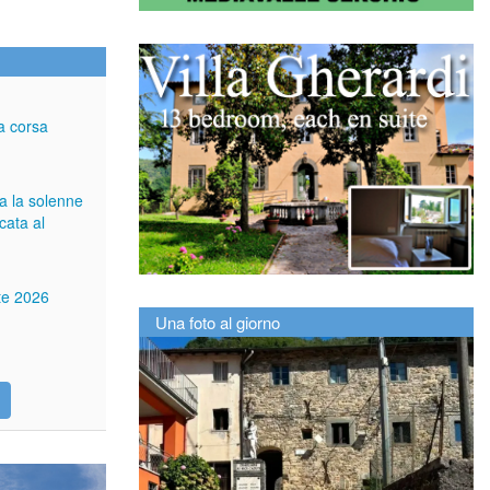
a corsa
ga la solenne
cata al
tte 2026
Una foto al giorno