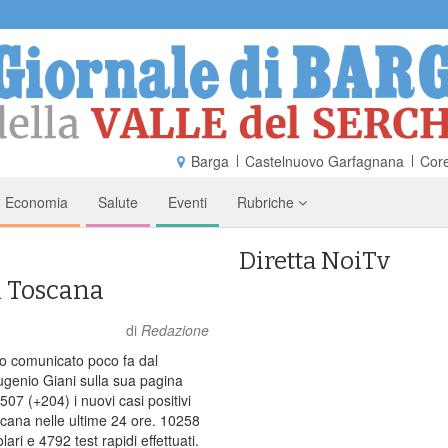
Barga
Castelnuovo Garfagnana
Core
Economia
Salute
Eventi
Rubriche
Diretta NoiTv
n Toscana
di
Redazione
 comunicato poco fa dal
genio Giani sulla sua pagina
07 (+204) i nuovi casi positivi
oscana nelle ultime 24 ore. 10258
ri e 4792 test rapidi effettuati.