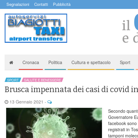
Segnalazioni
Contatti
Pubblicità
Cronaca
Politica
Cultura e spettacolo
Sport
SPORT
SALUTE E BENESSERE
Brusca impennata dei casi di covid i
13 Gennaio 2021
-
Secondo quanto
Governatore Eu
facebook sono 5
registrati in T
tamponi molecola