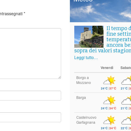
ontrassegnati
*
Il tempo 
fine setti
temperat
ancora ben
sopra dei valori stagion
Leggi tutto…
Venerdì
Sabat
Borgo a
Mozzano
24°C
|
37°C
21°C
|
3
Barga
24°C
|
34°C
21°C
|
3
Castelnuovo
Garfagnana
24°C
|
34°C
22°C
|
3