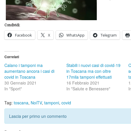
Condividi:
Facebook
X
WhatsApp
Telegram
Correlati
Calano i tamponi ma
Stabili i nuovi casi di covid-19
C
aumentano ancora i casi di
in Toscana ma con oltre
s
covid in Toscana
17mila tamponi effettuati
t
30 Gennaio 2021
16 Febbraio 2021
1
In "Sport"
In "Salute e Benessere"
I
Tag:
toscana
,
NoiTV
,
tamponi
,
covid
Lascia per primo un commento