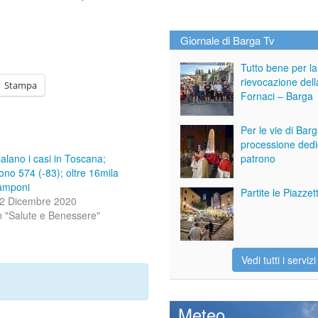
Giornale di Barga Tv
Tutto bene per la
rievocazione dell
Stampa
Fornaci – Barga
Per le vie di Bar
processione dedi
patrono
alano i casi in Toscana;
ono 574 (-83); oltre 16mila
amponi
Partite le Piazze
2 Dicembre 2020
n "Salute e Benessere"
Vedi tutti i servizi
Meteo